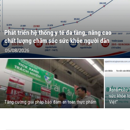
Phát triển hệ thống y tế đa tầng, nâng cao
chất lượng chăm sóc sức khỏe người dân
05/08/2026
Ajinomoto 
sức khỏe t
Tăng cường giải pháp bảo đảm an toàn thực phẩm
Việt”