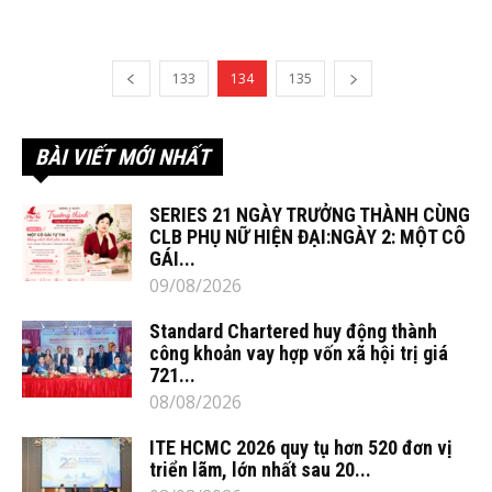
133
134
135
BÀI VIẾT MỚI NHẤT
SERIES 21 NGÀY TRƯỞNG THÀNH CÙNG
CLB PHỤ NỮ HIỆN ĐẠI:NGÀY 2: MỘT CÔ
GÁI...
09/08/2026
Standard Chartered huy động thành
công khoản vay hợp vốn xã hội trị giá
721...
08/08/2026
ITE HCMC 2026 quy tụ hơn 520 đơn vị
triển lãm, lớn nhất sau 20...