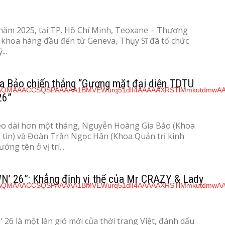
năm 2025, tại TP. Hồ Chí Minh, Teoxane – Thương
 khoa hàng đầu đến từ Geneva, Thụy Sĩ đã tổ chức
..
a Bảo chiến thắng “Gương mặt đại diện TDTU
26”
éo dài hơn một tháng, Nguyễn Hoàng Gia Bảo (Khoa
tin) và Đoàn Trần Ngọc Hân (Khoa Quản trị kinh
ng tên ở vị trí...
 26”: Khẳng định vị thế của Mr CRAZY & Lady
6 là một làn gió mới của thời trang Việt, đánh dấu