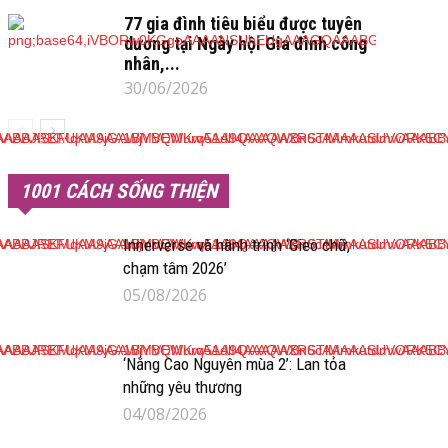
77 gia đình tiêu biểu được tuyên
dương tại Ngày hội Gia đình công
nhân,...
30/06/2026
1001 CÁCH SỐNG THIỆN
Innerverse và hành trình ‘Gieo chữ,
chạm tâm 2026’
05/08/2026
‘Nắng Cao Nguyên mùa 2’: Lan tỏa
những yêu thương
04/08/2026