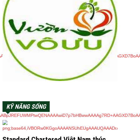
KỸ NĂNG SỐNG
Standard Chartered Việt Nam thúc