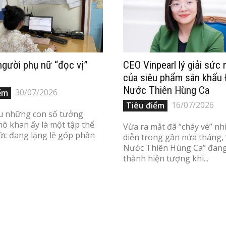
gười phụ nữ “đọc vị”
CEO Vinpearl lý giải sức
của siêu phẩm sân khấu 
Nước Thiên Hùng Ca
30/07/2026
ểm
16/07/2026
Tiêu điểm
u những con số tưởng
ô khan ấy là một tập thể
Vừa ra mắt đã “cháy vé” nh
hức đang lặng lẽ góp phần
diễn trong gần nửa tháng,
Nước Thiên Hùng Ca” đang
thành hiện tượng khi...