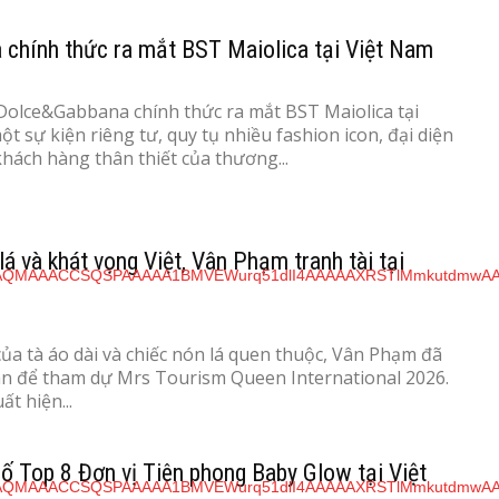
chính thức ra mắt BST Maiolica tại Việt Nam
Dolce&Gabbana chính thức ra mắt BST Maiolica tại
t sự kiện riêng tư, quy tụ nhiều fashion icon, đại diện
hách hàng thân thiết của thương...
á và khát vọng Việt, Vân Phạm tranh tài tại
ủa tà áo dài và chiếc nón lá quen thuộc, Vân Phạm đã
Lan để tham dự Mrs Tourism Queen International 2026.
t hiện...
ố Top 8 Đơn vị Tiên phong Baby Glow tại Việt