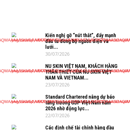
Kiến nghị gỡ “nút thắt”, đẩy mạnh
đầu tư đồng bộ nguồn điện và
lưới...
30/07/2026
NU SKIN VIỆT NAM, KHÁCH HÀNG
THÂN THIẾT CỦA NU SKIN VIỆT
NAM VÀ VIETNAM...
23/07/2026
Standard Chartered nâng dự báo
tăng trưởng GDP Việt Nam năm
2026 nhờ động lực...
22/07/2026
Các định chế tài chính hàng đầu