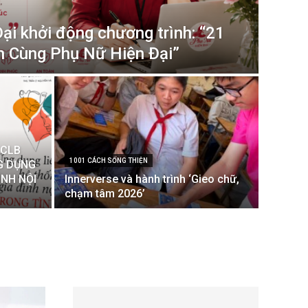
i khởi động chương trình: “21
 Cùng Phụ Nữ Hiện Đại”
 CLB
1001 CÁCH SỐNG THIỆN
NG DỤNG
ÌNH NỘI
Innerverse và hành trình ‘Gieo chữ,
chạm tâm 2026’