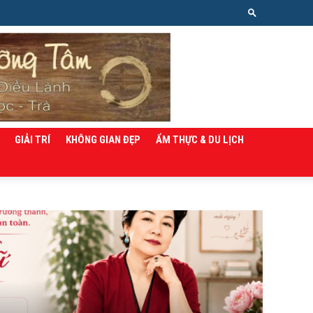
GIẢI TRÍ
KHÔNG GIAN ĐẸP
ẨM THỰC & DU LỊCH