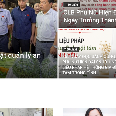
TIÊU ĐIỂM
CLB Phụ Nữ Hiện Đạ
Ngày Trưởng Thành
TIÊU ĐIỂM
ặt quản lý an
365 NGÀY ĐỌC SÁCH CÙNG
PHỤ NỮ HIỆN ĐẠI Số 10: Ứ
LIỆU PHÁP HỆ THỐNG GIA Đ
TÂM TRONG TÌNH...