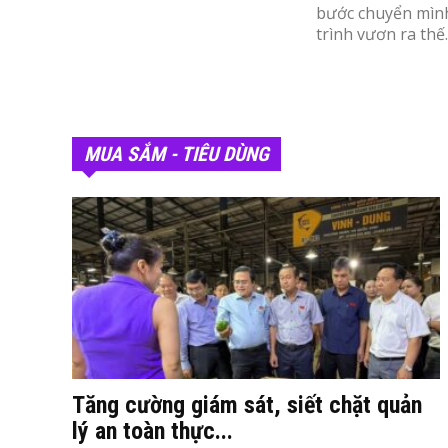
bước chuyển mình
trình vươn ra thế..
MUA SẮM - TIÊU DÙNG
Tăng cường giám sát, siết chặt quản
lý an toàn thực...