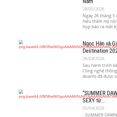
Nam
28/05/2026
Ngày 26 tháng 5 
hiệu thẩm mỹ nội
họp báo ra mắt kỹ.
Ngọc Hân và Gi
Destination 20
26/04/2026
Sau hành trình k
Công nghệ thông 
doanh) đã được xướ
“SUMMER DAWN’
SEXY từ...
05/04/2026
- SUMMER DAWN’ 2