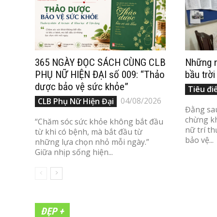
365 NGÀY ĐỌC SÁCH CÙNG CLB
Những n
PHỤ NỮ HIỆN ĐẠI số 009: “Thảo
bầu trời
dược bảo vệ sức khỏe”
Tiêu đi
04/08/2026
CLB Phụ Nữ Hiện Đại
Đằng sa
chừng kh
“Chăm sóc sức khỏe không bắt đầu
nữ trí t
từ khi có bệnh, mà bắt đầu từ
bảo vệ...
những lựa chọn nhỏ mỗi ngày.”
Giữa nhịp sống hiện...
ĐẸP +