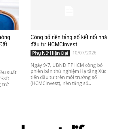
 nóng
Công bố nền tảng số kết nối nhà
Đất
đầu tư HCMCInvest
10/07/2026
Phụ Nữ Hiện Đại
Ngày 9/7, UBND TPHCM công bố
phiên bản thử nghiệm Hạ tầng Xúc
iều suất
tiến đầu tư trên môi trường số
 “Đất
(HCMCInvest), nền tảng số...
 trở