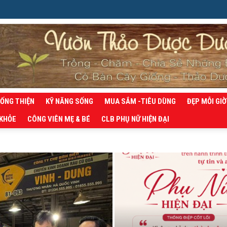
SỐNG THIỆN
KỸ NĂNG SỐNG
MUA SẮM -TIÊU DÙNG
ĐẸP MỖI GIỜ
 KHỎE
CÔNG VIÊN MẸ & BÉ
CLB PHỤ NỮ HIỆN ĐẠI