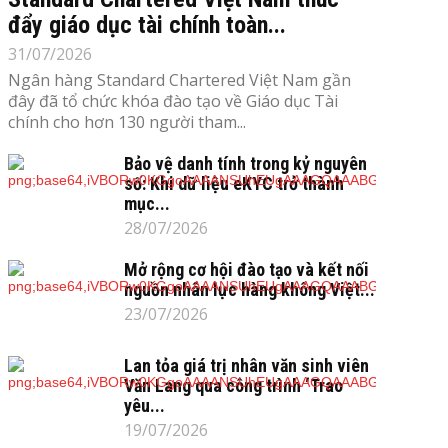
đẩy giáo dục tài chính toàn...
31/07/2026
Ngân hàng Standard Chartered Việt Nam gần
đây đã tổ chức khóa đào tạo về Giáo dục Tài
chính cho hơn 130 người tham...
Bảo vệ danh tính trong kỷ nguyên
số: Khi dữ liệu eKYC trở thành
mục...
28/07/2026
Mở rộng cơ hội đào tạo và kết nối
nguồn nhân lực hàng không Việt...
23/07/2026
Lan tỏa giá trị nhân văn sinh viên
Văn Lang qua công trình ‘Trao
yêu...
19/07/2026