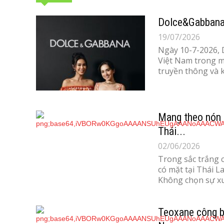
Dolce&Gabbana 
19/07/2026
Ngày 10-7-2026, 
Việt Nam trong mộ
truyền thông và k
Mang theo nón l
Thái...
02/06/2026
Trong sắc trắng c
có mặt tại Thái 
Không chọn sự xuấ
Teoxane công b