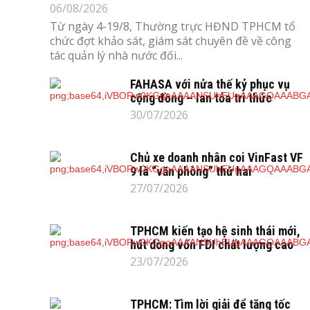
06/08/2026
Từ ngày 4-19/8, Thường trực HĐND TPHCM tổ
chức đợt khảo sát, giám sát chuyên đề về công
tác quản lý nhà nước đối...
FAHASA với nửa thế kỷ phục vụ
cộng đồng – lan tỏa tri thức
30/07/2026
Chủ xe doanh nhân coi VinFast VF
9 là “văn phòng” thứ hai
27/07/2026
TPHCM kiến tạo hệ sinh thái mới,
hút dòng vốn FDI chất lượng cao
23/07/2026
TPHCM: Tìm lời giải để tăng tốc