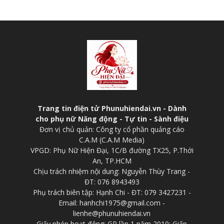
Trang tin điện tử Phunuhiendai.vn - Dành
cho phụ nữ Năng động - Tự tin - Sành điệu
Đơn vị chủ quản: Công ty cổ phần quảng cáo
C.A.M (C.A.M Media)
VPGD: Phụ Nữ Hiện Đại, 1C/B đường TX25, P.Thới
An, TP.HCM
Chịu trách nhiệm nội dung: Nguyễn Thùy Trang -
ĐT: 076 8943493
Phụ trách biên tập: Hạnh Chi - ĐT: 079 3427231 -
Email: hanhchi1975@gmail.com -
lienhe@phunuhiendai.vn
Giấy phép hoạt động: GP lần 1 năm 2010; Giấp