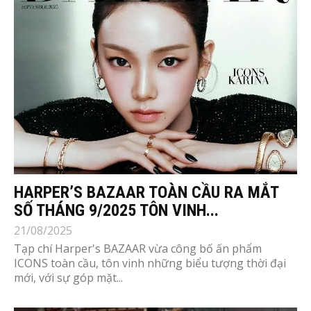
HARPER’S BAZAAR TOÀN CẦU RA MẮT
SỐ THÁNG 9/2025 TÔN VINH...
21/08/2025
Tạp chí Harper's BAZAAR vừa công bố ấn phẩm
ICONS toàn cầu, tôn vinh những biểu tượng thời đại
mới, với sự góp mặt...