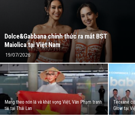
Dolce&Gabbana chính thức ra mắt BST
Maiolica tại Việt Nam
19/07/2026
Mang theo nón lá và khát vọng Việt, Vân Phạm tranh
Teoxane cô
tài tại Thái Lan
Glow tại V