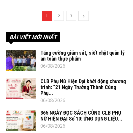
1
2
3
BÀI VIẾT MỚI NHẤT
Tăng cường giám sát, siết chặt quản lý
an toàn thực phẩm
06/08/2026
CLB Phụ Nữ Hiện Đại khởi động chương
trình: “21 Ngày Trưởng Thành Cùng
Phụ...
06/08/2026
365 NGÀY ĐỌC SÁCH CÙNG CLB PHỤ
NỮ HIỆN ĐẠI Số 10: ỨNG DỤNG LIỆU...
06/08/2026