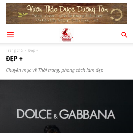
Trang chủ
Đẹp +
ĐẸP +
Chuyên mục về Thời trang, phong cách làm đẹp