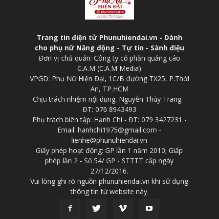
Trang tin điện tử Phunuhiendai.vn - Dành
cho phụ nữ Năng động - Tự tin - Sành điệu
Đơn vị chủ quản: Công ty cổ phần quảng cáo
C.A.M (C.A.M Media)
VPGD: Phụ Nữ Hiện Đại, 1C/B đường TX25, P.Thới
An, TP.HCM
Chịu trách nhiệm nội dung: Nguyễn Thùy Trang -
ĐT: 076 8943493
Phụ trách biên tập: Hạnh Chi - ĐT: 079 3427231 -
Email: hanhchi1975@gmail.com -
lienhe@phunuhiendai.vn
Giấy phép hoạt động: GP lần 1 năm 2010; Giấp
phép lần 2 - Số 54/ GP - STTTT cấp ngày
27/12/2016.
Vui lòng ghi rõ nguồn phunuhiendai.vn khi sử dụng
thông tin từ website này.