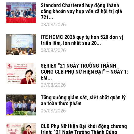
Standard Chartered huy động thành
công khoản vay hợp vốn xã hội trị giá
721...
08/08/2026
ITE HCMC 2026 quy tụ hơn 520 đơn vị
triển lãm, lớn nhất sau 20...
08/08/2026
SERIES “21 NGÀY TRƯỞNG THÀNH
CÙNG CLB PHỤ NỮ HIỆN ĐẠI” – NGÀY 1:
EM...
07/08/2026
Tăng cường giám sát, siết chặt quản lý
an toàn thực phẩm
06/08/2026
CLB Phụ Nữ Hiện Đại khởi động chương
trình: “21 Ngày Trưởng Thành Cùng