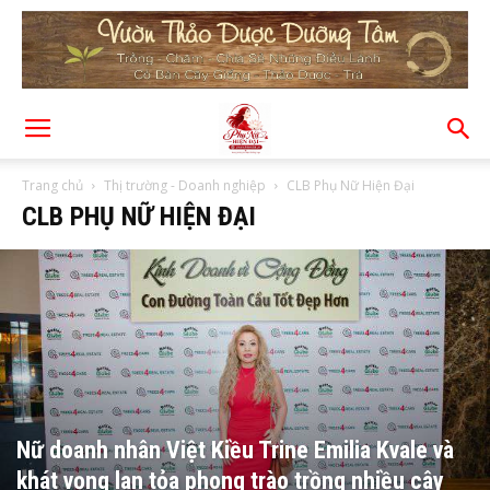
Trang chủ
Thị trường - Doanh nghiệp
CLB Phụ Nữ Hiện Đại
CLB PHỤ NỮ HIỆN ĐẠI
Nữ doanh nhân Việt Kiều Trine Emilia Kvale và
khát vọng lan tỏa phong trào trồng nhiều cây