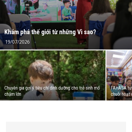
Khám phá thế giới từ những Vì sao?
19/07/2026
Chuyên gia gợi ý tiêu chí dinh dưỡng cho trẻ sinh mổ
FAHASA tưn
chậm lớn
chuỗi hoạt