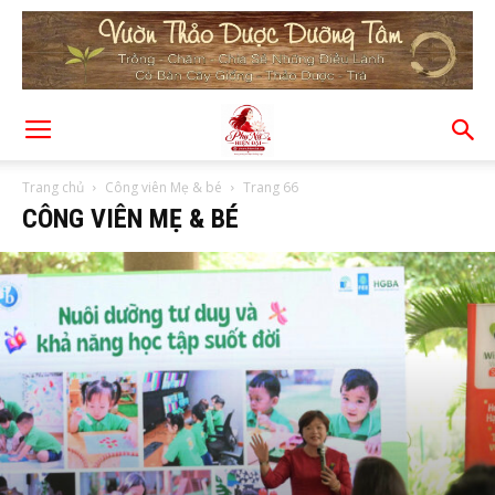
Trang chủ
Công viên Mẹ & bé
Trang 66
CÔNG VIÊN MẸ & BÉ