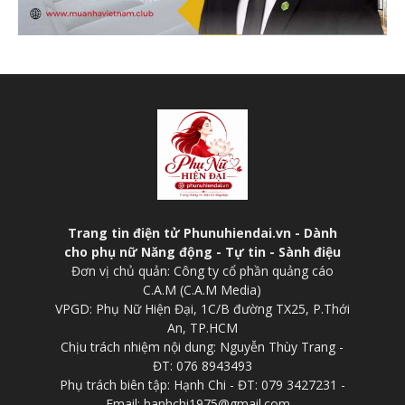
Trang tin điện tử Phunuhiendai.vn - Dành
cho phụ nữ Năng động - Tự tin - Sành điệu
Đơn vị chủ quản: Công ty cổ phần quảng cáo
C.A.M (C.A.M Media)
VPGD: Phụ Nữ Hiện Đại, 1C/B đường TX25, P.Thới
An, TP.HCM
Chịu trách nhiệm nội dung: Nguyễn Thùy Trang -
ĐT: 076 8943493
Phụ trách biên tập: Hạnh Chi - ĐT: 079 3427231 -
Email: hanhchi1975@gmail.com -