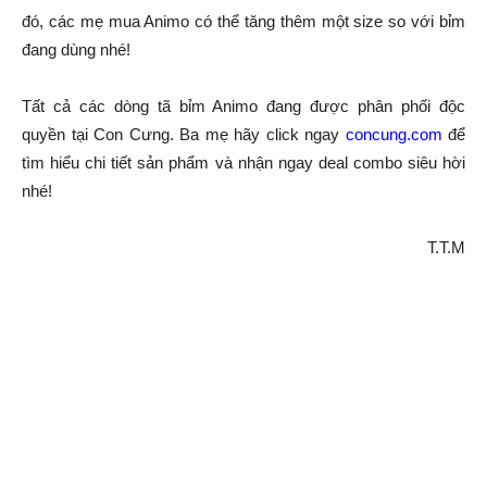
đó, các mẹ mua Animo có thể tăng thêm một size so với bỉm
đang dùng nhé!
Tất cả các dòng tã bỉm Animo đang được phân phối độc
quyền tại Con Cưng. Ba mẹ hãy click ngay
concung.com
để
tìm hiểu chi tiết sản phẩm và nhận ngay deal combo siêu hời
nhé!
T.T.M