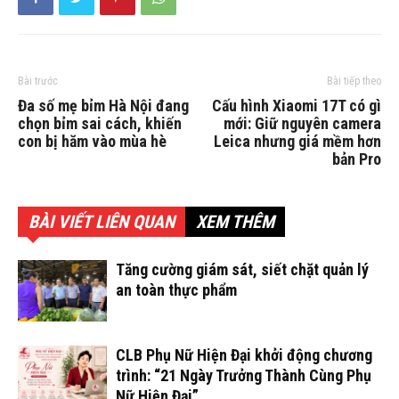
Bài trước
Bài tiếp theo
Đa số mẹ bỉm Hà Nội đang
Cấu hình Xiaomi 17T có gì
chọn bỉm sai cách, khiến
mới: Giữ nguyên camera
con bị hăm vào mùa hè
Leica nhưng giá mềm hơn
bản Pro
BÀI VIẾT LIÊN QUAN
XEM THÊM
Tăng cường giám sát, siết chặt quản lý
an toàn thực phẩm
CLB Phụ Nữ Hiện Đại khởi động chương
trình: “21 Ngày Trưởng Thành Cùng Phụ
Nữ Hiện Đại”