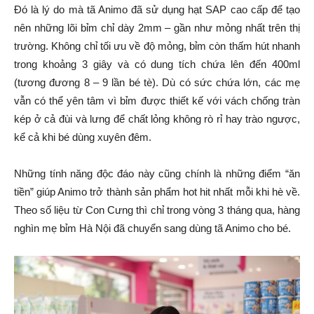
Đó là lý do mà tã Animo đã sử dụng hạt SAP cao cấp để tạo
nên những lõi bỉm chỉ dày 2mm – gần như mỏng nhất trên thị
trường. Không chỉ tối ưu về độ mỏng, bỉm còn thấm hút nhanh
trong khoảng 3 giây và có dung tích chứa lên đến 400ml
(tương đương 8 – 9 lần bé tè). Dù có sức chứa lớn, các mẹ
vẫn có thể yên tâm vì bỉm được thiết kế với vách chống tràn
kép ở cả đùi và lưng để chất lỏng không rò rỉ hay trào ngược,
kể cả khi bé dùng xuyên đêm.
Những tính năng độc đáo này cũng chính là những điểm “ăn
tiền” giúp Animo trở thành sản phẩm hot hit nhất mỗi khi hè về.
Theo số liệu từ Con Cưng thì chỉ trong vòng 3 tháng qua, hàng
nghìn mẹ bỉm Hà Nội đã chuyển sang dùng tã Animo cho bé.