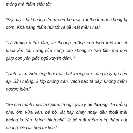
mỏng mà thấm siêu tốt”
“Độ dày chỉ khoảng 2mm nên bé mặc rất thoải mái, không bị
cộm. Khả năng thấm hút tốt và bề mặt mềm mại”
“Tã Amino mềm lắm, lại thoáng, mông con luôn khô ráo vì
khoá ẩm tốt. Lưng bỉm cũng cao không lo tràn bỉm mà còn
giúp con yên giấc ngủ xuyên đêm. “
“Tính ra có 2k/miếng thôi mà chất lượng em cũng thấy quá ổn
áp. Bỉm mỏng, 2 lớp chống tràn, vạch báo tã đầy, không thấm
ngược luôn.”
“Bé nhà mình mặc tã Animo trông cực kỳ dễ thương. Tã mỏng
nhẹ, ôm vừa vặn, bé bò, lật hay chạy nhảy đều thoải mái
không lo tràn. Mình thích nhất là bề mặt mềm mịn, thấm hút
nhanh. Giá lại hợp túi tiền.”