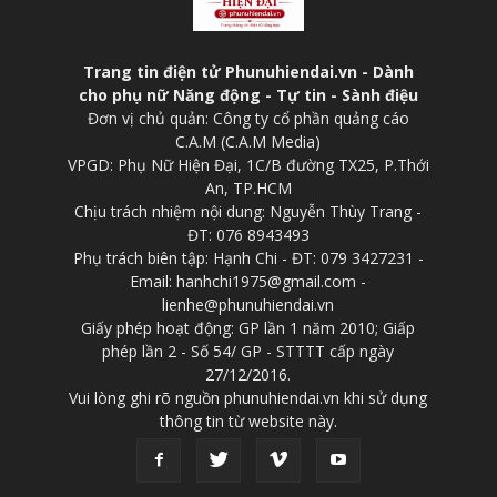
Trang tin điện tử Phunuhiendai.vn - Dành
cho phụ nữ Năng động - Tự tin - Sành điệu
Đơn vị chủ quản: Công ty cổ phần quảng cáo
C.A.M (C.A.M Media)
VPGD: Phụ Nữ Hiện Đại, 1C/B đường TX25, P.Thới
An, TP.HCM
Chịu trách nhiệm nội dung: Nguyễn Thùy Trang -
ĐT: 076 8943493
Phụ trách biên tập: Hạnh Chi - ĐT: 079 3427231 -
Email: hanhchi1975@gmail.com -
lienhe@phunuhiendai.vn
Giấy phép hoạt động: GP lần 1 năm 2010; Giấp
phép lần 2 - Số 54/ GP - STTTT cấp ngày
27/12/2016.
Vui lòng ghi rõ nguồn phunuhiendai.vn khi sử dụng
thông tin từ website này.