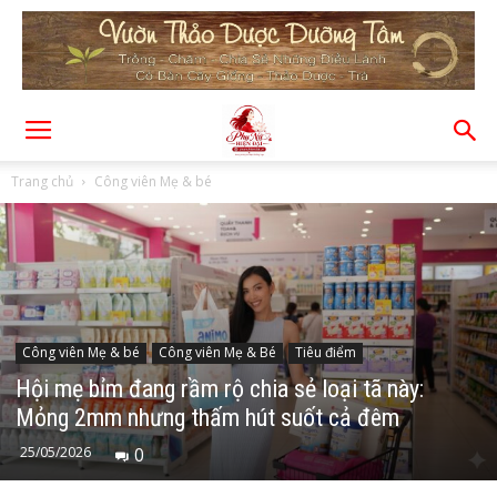
Trang chủ
Công viên Mẹ & bé
Công viên Mẹ & bé
Công viên Mẹ & Bé
Tiêu điểm
Hội mẹ bỉm đang rầm rộ chia sẻ loại tã này:
Mỏng 2mm nhưng thấm hút suốt cả đêm
25/05/2026
0