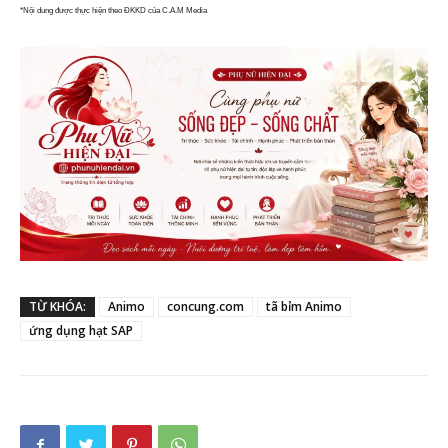
*Nội dung được thực hiện theo ĐKKD của C.A.M Media
TỪ KHÓA:
Animo
concung.com
tã bỉm Animo
ứng dụng hạt SAP