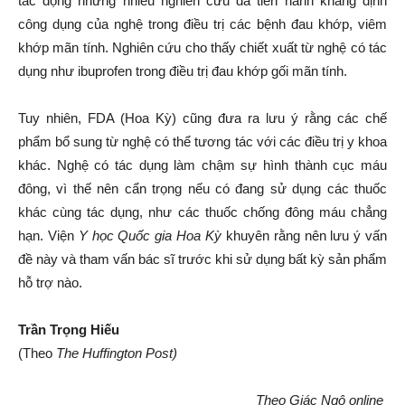
tác động nhưng nhiều nghiên cứu đã tiến hành khẳng định
công dụng của nghệ trong điều trị các bệnh đau khớp, viêm
khớp mãn tính. Nghiên cứu cho thấy chiết xuất từ nghệ có tác
dụng như ibuprofen trong điều trị đau khớp gối mãn tính.
Tuy nhiên, FDA (Hoa Kỳ) cũng đưa ra lưu ý rằng các chế
phẩm bổ sung từ nghệ có thể tương tác với các điều trị y khoa
khác. Nghệ có tác dụng làm chậm sự hình thành cục máu
đông, vì thế nên cẩn trọng nếu có đang sử dụng các thuốc
khác cùng tác dụng, như các thuốc chống đông máu chẳng
hạn. Viện
Y h
ọ
c Qu
ố
c gia Hoa Kỳ
khuyên rằng nên lưu ý vấn
đề này và tham vấn bác sĩ trước khi sử dụng bất kỳ sản phẩm
hỗ trợ nào.
Trần Trọng Hiếu
(Theo
The Huffington Post)
Theo Giác Ngộ online