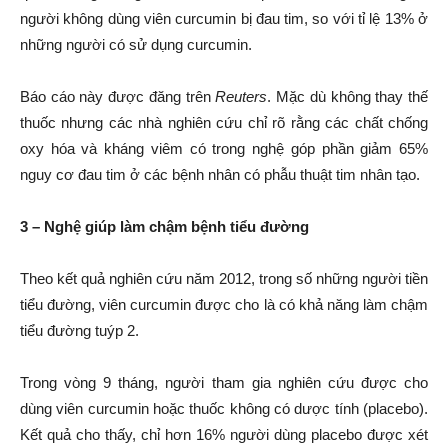
người không dùng viên curcumin bị đau tim, so với tỉ lệ 13% ở
những người có sử dụng curcumin.
Báo cáo này được đăng trên
Reuters
. Mặc dù không thay thế
thuốc nhưng các nhà nghiên cứu chỉ rõ rằng các chất chống
oxy hóa và kháng viêm có trong nghệ góp phần giảm 65%
nguy cơ đau tim ở các bệnh nhân có phẫu thuật tim nhân tạo.
3 – Ngh
ệ
giúp làm ch
ậ
m b
ệ
nh ti
ể
u đư
ờ
ng
Theo kết quả nghiên cứu năm 2012, trong số những người tiền
tiểu đường, viên curcumin được cho là có khả năng làm chậm
tiểu đường tuýp 2.
Trong vòng 9 tháng, người tham gia nghiên cứu được cho
dùng viên curcumin hoặc thuốc không có dược tính (placebo).
Kết quả cho thấy, chỉ hơn 16% người dùng placebo được xét