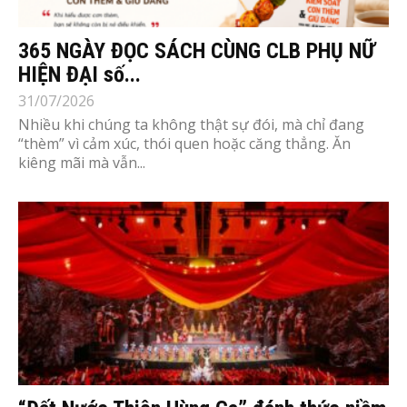
365 NGÀY ĐỌC SÁCH CÙNG CLB PHỤ NỮ
HIỆN ĐẠI số...
31/07/2026
Nhiều khi chúng ta không thật sự đói, mà chỉ đang
“thèm” vì cảm xúc, thói quen hoặc căng thẳng. Ăn
kiêng mãi mà vẫn...