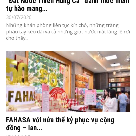
“Đất Nước Thiên Hùng Ca” đánh thức niềm
tự hào mang...
30/07/2026
Những khán phòng liên tục kín chỗ, những tràng
pháo tay kéo dài và cả những giọt nước mắt lặng lẽ rơi
cho thấy...
FAHASA với nửa thế kỷ phục vụ cộng
đồng – lan...