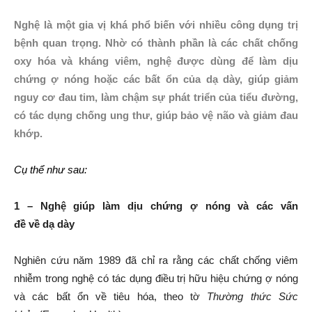
Nghệ là một gia vị khá phổ biến với nhiều công dụng trị
bệnh quan trọng. Nhờ có thành phần là các chất chống
oxy hóa và kháng viêm, nghệ được dùng để làm dịu
chứng ợ nóng hoặc các bất ổn của dạ dày, giúp giảm
nguy cơ đau tim, làm chậm sự phát triển của tiểu đường,
có tác dụng chống ung thư, giúp bảo vệ não và giảm đau
khớp.
Cụ thể như sau:
1 – Ngh
ệ
giúp làm d
ị
u ch
ứ
ng
ợ
nóng và các v
ấ
n
đ
ề
v
ề
d
ạ
dày
Nghiên cứu năm 1989 đã chỉ ra rằng các chất chống viêm
nhiễm trong nghệ có tác dụng điều trị hữu hiệu chứng ợ nóng
và các bất ổn về tiêu hóa, theo tờ
Thư
ờ
ng th
ứ
c S
ứ
c