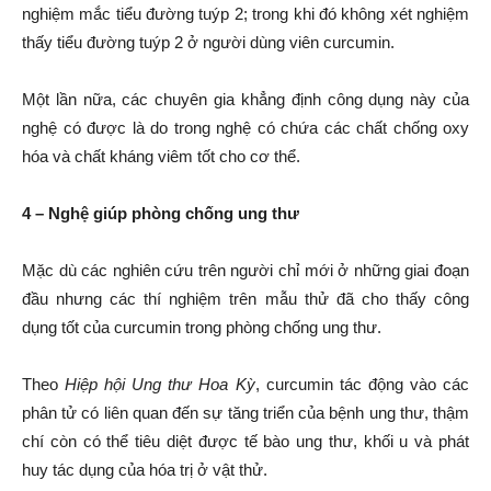
nghiệm mắc tiểu đường tuýp 2; trong khi đó không xét nghiệm
thấy tiểu đường tuýp 2 ở người dùng viên curcumin.
Một lần nữa, các chuyên gia khẳng định công dụng này của
nghệ có được là do trong nghệ có chứa các chất chống oxy
hóa và chất kháng viêm tốt cho cơ thể.
4 – Ngh
ệ
giúp phòng ch
ố
ng ung thư
Mặc dù các nghiên cứu trên người chỉ mới ở những giai đoạn
đầu nhưng các thí nghiệm trên mẫu thử đã cho thấy công
dụng tốt của curcumin trong phòng chống ung thư.
Theo
Hi
ệ
p h
ộ
i Ung thư Hoa K
ỳ
, curcumin tác động vào các
phân tử có liên quan đến sự tăng triển của bệnh ung thư, thậm
chí còn có thể tiêu diệt được tế bào ung thư, khối u và phát
huy tác dụng của hóa trị ở vật thử.