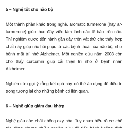
5 – Ngh
ệ
t
ố
t cho não b
ộ
Một thành phần khác trong nghệ, aromatic turmerone (hay ar-
turmerone) giúp thúc đẩy việc làm lành các tế bào trên não.
Thí nghiệm được tiến hành gần đây trên vật thử cho thấy hợp
chất này giúp não hồi phục từ các bệnh thoái hóa não bộ, như
bệnh mất trí nhớ Alzheimer. Một nghiên cứu năm 2008 còn
cho thấy curcumin giúp cải thiện trí nhớ ở bệnh nhân
Alzheimer.
Nghiên cứu gợi ý rằng kết quả này có thể áp dụng để điều trị
trong tương lai cho những bệnh có liên quan.
6 – Ngh
ệ
giúp gi
ả
m đau kh
ớ
p
Nghệ giàu các chất chống oxy hóa. Tuy chưa hiểu rõ cơ chế