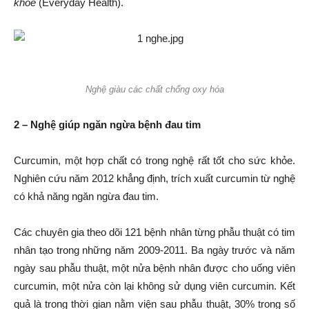
kh
ỏ
e
(Everyday Health).
Nghệ giàu các chất chống oxy hóa
2 – Ngh
ệ
giúp ngăn ng
ừ
a b
ệ
nh đau tim
Curcumin, một hợp chất có trong nghệ rất tốt cho sức khỏe.
Nghiên cứu năm 2012 khẳng định, trích xuất curcumin từ nghệ
có khả năng ngăn ngừa đau tim.
Các chuyên gia theo dõi 121 bệnh nhân từng phẫu thuật có tim
nhân tạo trong những năm 2009-2011. Ba ngày trước và năm
ngày sau phẫu thuật, một nửa bệnh nhân được cho uống viên
curcumin, một nửa còn lại không sử dụng viên curcumin. Kết
quả là trong thời gian nằm viện sau phẫu thuật, 30% trong số