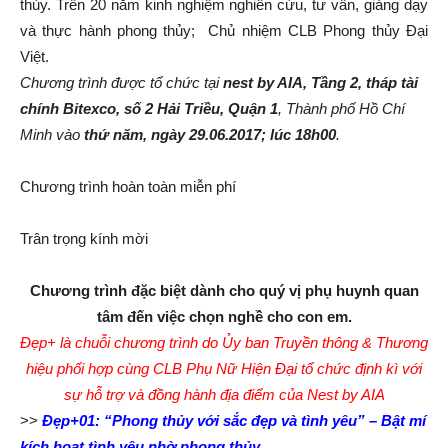
thủy. Trên 20 năm kinh nghiệm nghiên cứu, tư vấn, giảng dạy
và thực hành phong thủy; Chủ nhiệm CLB Phong thủy Đại
Việt.
Chương trình được tổ chức tại
nest by AIA,
Tầng 2, tháp tài
chính Bitexco, số 2 Hải Triều, Quận 1
, Thành phố Hồ Chí
Minh vào
thứ năm
, ngày
29.06.2017
; lúc
18h00
.
Chương trình hoàn toàn miễn phí
Trân trọng kính mời
Chương trình đặc biệt dành cho quý vị phụ huynh quan
tâm đến việc chọn nghề cho con em.
Đẹp+ là chuỗi chương trình do Ủy ban Truyền thông & Thương
hiệu phối hợp cùng CLB Phụ Nữ Hiện Đại tổ chức định kì với
sự hỗ trợ và đồng hành địa điểm của Nest by AIA
>>
Đẹp+01: “Phong thủy với sắc đẹp và tình yêu” – Bật mí
kích hoạt tình yêu nhờ phong thủy