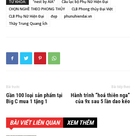
TỪ KHÓA:
"nest by AIA"
Câu lạc bộ Phụ Nữ Hiện Đại
CHỌN NGHỀ THEO PHONG THỦY
CLB Phong thủy Đại Việt
CLB Phụ Nữ Hiện Đại
đẹp
phunuhiendai.vn
Thầy Trung Quang Ích
Bài trước
Bài tiếp theo
Gần 100 loại sản phẩm tại
Hành trình “hoá thiên nga”
Big C mua 1 tặng 1
của 9x sau 5 lần dao kéo
BÀI VIẾT LIÊN QUAN
XEM THÊM