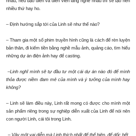
nhau, nếu đạo diễn và diễn viên lắng nghe nhau thì sẽ tạo nên
nhiều thứ hay ho.
– Định hướng sắp tới của Linh sẽ như thế nào?
– Tham gia một số phim truyền hình cũng là cách để rèn luyện
bản thân, đi kiếm tiền bằng nghề mẫu ảnh, quảng cáo, tìm hiểu
những dự án điện ảnh hay để casting.
–
Linh nghĩ mình sẽ tự đầu tư một cái dự án nào đó để mình
th
ỏa
được niềm đam mê của mình và
ý
tưởng của mình hay
không?
– Linh sẽ làm điều này, Linh rất mong có được cho mình một
sản phẩm riêng trong sự nghiệp diễn xuất của Linh để nói nên
con người Linh, cái tôi trong Linh.
–
Vậy một vai diễn mà Linh thích nhất để thể hiện, để dốc hết