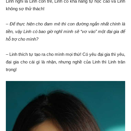
Linh nghĩ là Linh còn trẻ, Linh có khả năng tự học cao và Linh
không sợ thử thách!
–
Để thực hiện cho đam mê thì con đường ngắn nhất chính là
tiền, vậy Linh có bao giờ nghĩ mình sẽ
“
vơ
vào”
một đại gia để
hỗ trợ cho mình?
– Linh thích tự tạo ra cho mình mọi thứ! Có yêu đại gia thì yêu,
đại gia cho cái gì là nhận, nhưng nghề của Linh thì Linh trân
trọng!