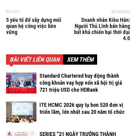
Bài trước
Bài tiếp theo
5 yếu tố để xây dựng mối
Doanh nhân Kiều Hán:
quan hệ công việc bền
Người Thủ Lĩnh bán hàng
vững
bất khả chiến bại thời đại
4.0
BÀI VIẾT LIÊN QUAN
XEM THÊM
Standard Chartered huy động thành
công khoản vay hợp vốn xã hội trị giá
721 triệu USD cho HDBank
ITE HCMC 2026 quy tụ hơn 520 đơn vị
triển lãm, lớn nhất sau 20 năm tổ chức
SERIES “21 NGÀY TRƯỞNG THÀNH