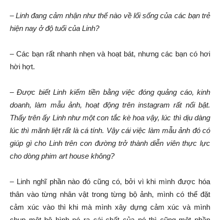
–
Linh đang cảm nhận như thế nào về lối sống của các bạn trẻ
hiện nay ở độ tuổi của Linh?
– Các bạn rất nhanh nhẹn và hoạt bát, nhưng các bạn có hơi
hời hợt.
–
Được biết Linh kiếm tiền bằng việc đóng quảng cáo, kinh
doanh, làm mẫu ảnh
,
hoạt động
trên
instagram rất nổi bật.
T
hấy
trên ấy
Linh như một con tắc kè hoa vậy, lúc thì dịu dàng
lúc thì mãnh liệt rất là cá tính. Vậy cái việc làm mẫu ảnh đó có
giúp gì cho Linh trên con đường trở thành diễn viên thực lực
cho dòng phim art house không?
– Linh nghĩ phần nào đó cũng có, bởi vì khi mình được hóa
thân vào từng nhân vật trong từng bộ ảnh, mình có thể đặt
cảm xúc vào thì khi mà mình xây dựng cảm xúc và mình
chụp một bộ hình nó ra cái chất của nó thì cũng một phần