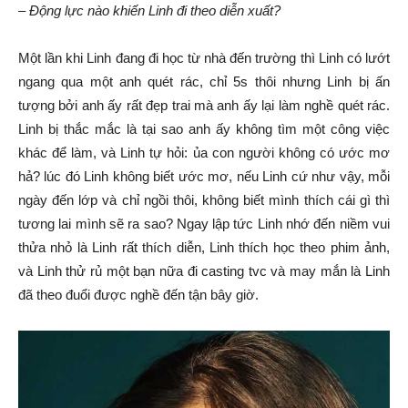
–
Động lực nào khiến Linh đi theo diễn xuất?
Một lần khi Linh đang đi học từ nhà đến trường thì Linh có lướt
ngang qua một anh quét rác, chỉ 5s thôi nhưng Linh bị ấn
tượng bởi anh ấy rất đẹp trai mà anh ấy lại làm nghề quét rác.
Linh bị thắc mắc là tại sao anh ấy không tìm một công việc
khác để làm, và Linh tự hỏi: ủa con người không có ước mơ
hả? lúc đó Linh không biết ước mơ, nếu Linh cứ như vậy, mỗi
ngày đến lớp và chỉ ngồi thôi, không biết mình thích cái gì thì
tương lai mình sẽ ra sao? Ngay lập tức Linh nhớ đến niềm vui
thửa nhỏ là Linh rất thích diễn, Linh thích học theo phim ảnh,
và Linh thử rủ một bạn nữa đi casting tvc và may mắn là Linh
đã theo đuổi được nghề đến tận bây giờ.