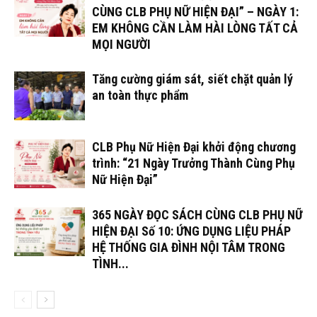
CÙNG CLB PHỤ NỮ HIỆN ĐẠI” – NGÀY 1:
EM KHÔNG CẦN LÀM HÀI LÒNG TẤT CẢ
MỌI NGƯỜI
Tăng cường giám sát, siết chặt quản lý
an toàn thực phẩm
CLB Phụ Nữ Hiện Đại khởi động chương
trình: “21 Ngày Trưởng Thành Cùng Phụ
Nữ Hiện Đại”
365 NGÀY ĐỌC SÁCH CÙNG CLB PHỤ NỮ
HIỆN ĐẠI Số 10: ỨNG DỤNG LIỆU PHÁP
HỆ THỐNG GIA ĐÌNH NỘI TÂM TRONG
TÌNH...