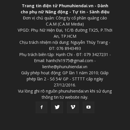
Trang tin điện tử Phunuhiendai.vn - Dành
cho phụ nữ Năng động - Tự tin - Sành điệu
Đơn vị chủ quản: Công ty cổ phần quảng cáo
C.A.M (C.A.M Media)
VPGD: Phụ Nữ Hiện Đại, 1C/B đường TX25, P.Thới
An, TP.HCM
Chịu trách nhiệm nội dung: Nguyễn Thùy Trang -
ĐT: 076 8943493
Phụ trách biên tập: Hạnh Chi - ĐT: 079 3427231 -
Email: hanhchi1975@gmail.com -
lienhe@phunuhiendai.vn
Giấy phép hoạt động: GP lần 1 năm 2010; Giấp
phép lần 2 - Số 54/ GP - STTTT cấp ngày
27/12/2016.
Vui lòng ghi rõ nguồn phunuhiendai.vn khi sử dụng
thông tin từ website này.