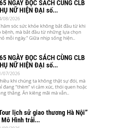
65 NGÀY ĐỌC SÁCH CÙNG CLB
HỤ NỮ HIỆN ĐẠI số...
4/08/2026
Chăm sóc sức khỏe không bắt đầu từ khi
ó bệnh, mà bắt đầu từ những lựa chọn
hỏ mỗi ngày.” Giữa nhịp sống hiện...
65 NGÀY ĐỌC SÁCH CÙNG CLB
HỤ NỮ HIỆN ĐẠI số...
1/07/2026
hiều khi chúng ta không thật sự đói, mà
hỉ đang “thèm” vì cảm xúc, thói quen hoặc
ăng thẳng. Ăn kiêng mãi mà vẫn...
Tour lịch sử giao thương Hà Nội”
 Mô Hình trải...