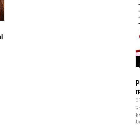
i
P
n
0
S
k
b