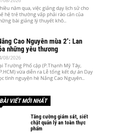
1/08/2026
hiều năm qua, việc giảng dạy lịch sử cho
hế hệ trẻ thường vấp phải rào cản của
hững bài giảng lý thuyết khô...
Nắng Cao Nguyên mùa 2’: Lan
ỏa những yêu thương
4/08/2026
ại Trường Phổ cập (P.Thạnh Mỹ Tây,
P.HCM) vừa diễn ra Lễ tổng kết dự án Dạy
ọc tình nguyện hè Nắng Cao Nguyên...
BÀI VIẾT MỚI NHẤT
Tăng cường giám sát, siết
chặt quản lý an toàn thực
phẩm