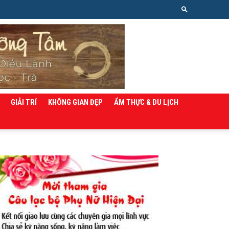
GIẢI TRÍ
KHÔNG GIAN ĐẸP
ẨM THỰC & DU LỊCH