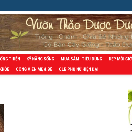
SỐNG THIỆN
KỸ NĂNG SỐNG
MUA SẮM -TIÊU DÙNG
ĐẸP MỖI GIỜ
 KHỎE
CÔNG VIÊN MẸ & BÉ
CLB PHỤ NỮ HIỆN ĐẠI