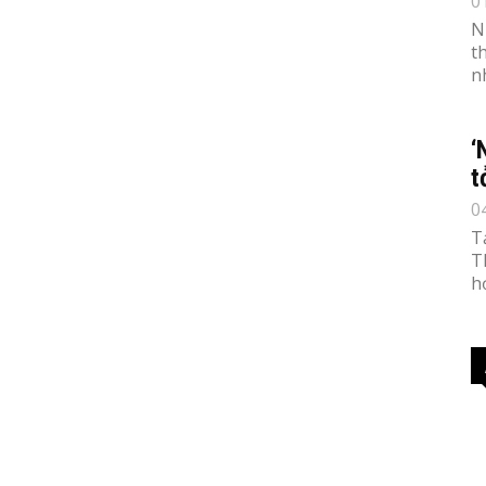
0
N
t
n
‘
t
0
T
T
h