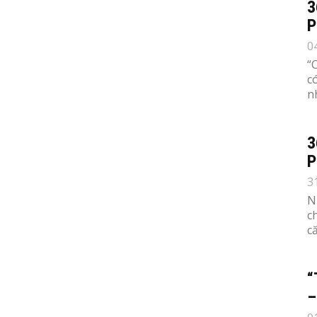
3
P
0
“
c
n
3
P
3
N
c
c
“
–