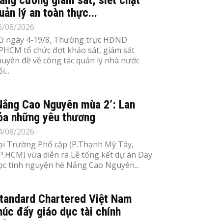
uản lý an toàn thực...
6/08/2026
ừ ngày 4-19/8, Thường trực HĐND
PHCM tổ chức đợt khảo sát, giám sát
huyên đề về công tác quản lý nhà nước
i...
Nắng Cao Nguyên mùa 2’: Lan
ỏa những yêu thương
4/08/2026
ại Trường Phổ cập (P.Thạnh Mỹ Tây,
P.HCM) vừa diễn ra Lễ tổng kết dự án Dạy
ọc tình nguyện hè Nắng Cao Nguyên...
tandard Chartered Việt Nam
húc đẩy giáo dục tài chính