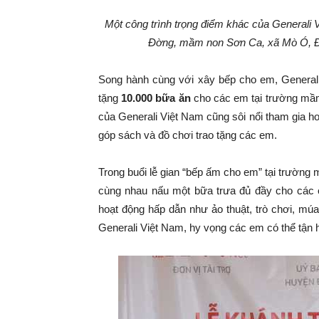
Một công trình trọng điểm khác của Generali 
Đờng, mầm non Sơn Ca, xã Mò Ó, Đa
Song hành cùng với xây bếp cho em, Generali 
tặng
10.000 bữa ăn
cho các em tại trường mầm
của Generali Việt Nam cũng sôi nổi tham gia h
góp sách và đồ chơi trao tặng các em.
Trong buổi lễ gian “bếp ấm cho em” tại trường
cùng nhau nấu một bữa trưa đủ đầy cho các e
hoạt động hấp dẫn như ảo thuật, trò chơi, m
Generali Việt Nam, hy vọng các em có thể tận