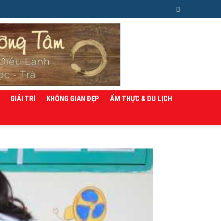
GIẢI TRÍ
KHÔNG GIAN ĐẸP
ẨM THỰC & DU LỊCH