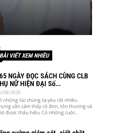
BÀI VIẾT XEM NHIỀU
65 NGÀY ĐỌC SÁCH CÙNG CLB
HỤ NỮ HIỆN ĐẠI Số...
6/08/2026
ó những lúc chúng ta yêu rất nhiều
hưng vẫn cảm thấy cô đơn, tổn thương và
hó được thấu hiểu. Có những cuộc...
ăng cường giám sát, siết chặt