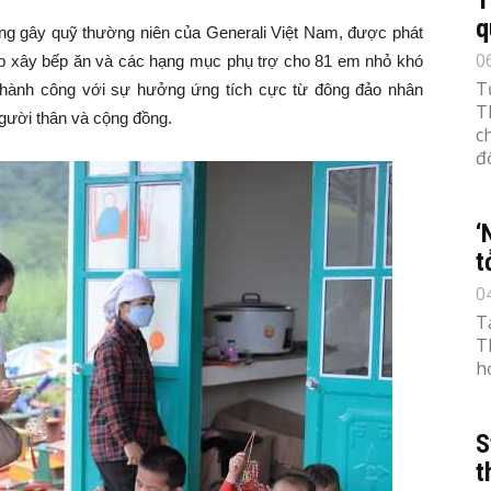
q
ộng gây quỹ thường niên của Generali Việt Nam, được phát
0
p xây bếp ăn và các hạng mục phụ trợ cho 81 em nhỏ khó
T
 thành công với sự hưởng ứng tích cực từ đông đảo nhân
T
người thân và cộng đồng.
c
đố
‘
t
0
T
T
h
S
t