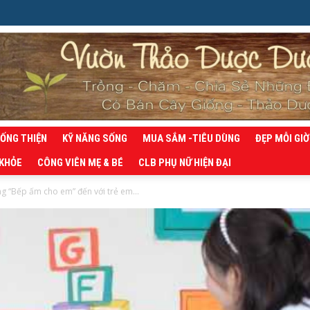
SỐNG THIỆN
KỸ NĂNG SỐNG
MUA SẮM -TIÊU DÙNG
ĐẸP MỖI GIỜ
 KHỎE
CÔNG VIÊN MẸ & BÉ
CLB PHỤ NỮ HIỆN ĐẠI
g “Bếp ấm cho em” đến với trẻ em...