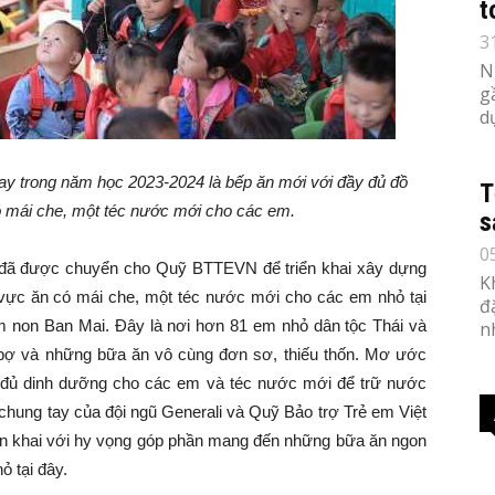
t
3
N
g
d
 trong năm học 2023-2024 là bếp ăn mới với đầy đủ đồ
T
 mái che, một téc nước mới cho các em.
s
0
óp đã được chuyển cho Quỹ BTTEVN để triển khai xây dựng
K
vực ăn có mái che, một téc nước mới cho các em nhỏ tại
đ
 non Ban Mai. Đây là nơi hơn 81 em nhỏ dân tộc Thái và
n
 bợ và những bữa ăn vô cùng đơn sơ, thiếu thốn. Mơ ước
, đủ dinh dưỡng cho các em và téc nước mới để trữ nước
 chung tay của đội ngũ Generali và Quỹ Bảo trợ Trẻ em Việt
n khai với hy vọng góp phần mang đến những bữa ăn ngon
ỏ tại đây.