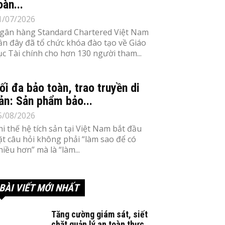
oàn...
1/07/2026
gân hàng Standard Chartered Việt Nam
ần đây đã tổ chức khóa đào tạo về Giáo
ục Tài chính cho hơn 130 người tham...
ối đa bảo toàn, trao truyền di
ản: Sản phẩm bảo...
5/08/2026
hi thế hệ tích sản tại Việt Nam bắt đầu
ặt câu hỏi không phải “làm sao để có
hiều hơn” mà là “làm...
BÀI VIẾT MỚI NHẤT
Tăng cường giám sát, siết
chặt quản lý an toàn thực