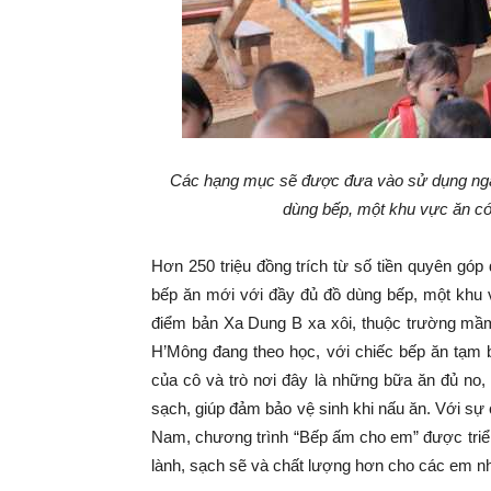
Các hạng mục sẽ được đưa vào sử dụng ngay
dùng bếp, một khu vực ăn có
Hơn 250 triệu đồng trích từ số tiền quyên g
bếp ăn mới với đầy đủ đồ dùng bếp, một khu 
điểm bản Xa Dung B xa xôi, thuộc trường mầm
H’Mông đang theo học, với chiếc bếp ăn tạm
của cô và trò nơi đây là những bữa ăn đủ no
sạch, giúp đảm bảo vệ sinh khi nấu ăn. Với sự
Nam, chương trình “Bếp ấm cho em” được triể
lành, sạch sẽ và chất lượng hơn cho các em nh