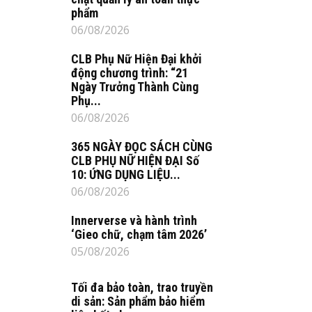
phẩm
06/08/2026
CLB Phụ Nữ Hiện Đại khởi
động chương trình: “21
Ngày Trưởng Thành Cùng
Phụ...
06/08/2026
365 NGÀY ĐỌC SÁCH CÙNG
CLB PHỤ NỮ HIỆN ĐẠI Số
10: ỨNG DỤNG LIỆU...
06/08/2026
Innerverse và hành trình
‘Gieo chữ, chạm tâm 2026’
05/08/2026
Tối đa bảo toàn, trao truyền
di sản: Sản phẩm bảo hiểm