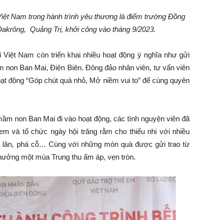
Việt Nam trong hành trình yêu thương là điểm trường Đồng
krông, Quảng Trị, khởi công vào tháng 9/2023.
Việt Nam còn triển khai nhiều hoạt động ý nghĩa như gửi
 non Ban Mai, Điện Biên. Đông đảo nhân viên, tư vấn viên
oạt động “Góp chút quà nhỏ, Mở niềm vui to” để cùng quyên
 mầm non Ban Mai đi vào hoạt động, các tình nguyện viên đã
m và tổ chức ngày hội trăng rằm cho thiếu nhi với nhiều
úa lân, phá cỗ… Cùng với những món quà được gửi trao từ
 hưởng một mùa Trung thu ấm áp, vẹn tròn.