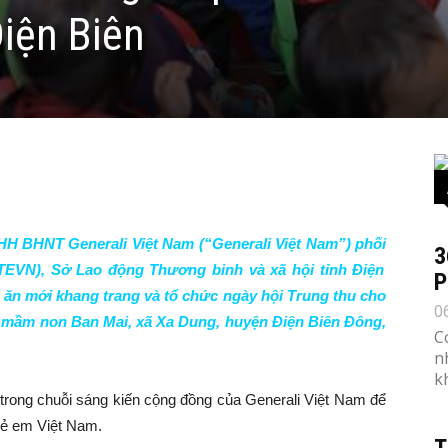
Điện Biên
TNHH BHNT
Generali Việt Nam
(“Generali Việt Nam”) ph
ối
3
TEVN
)
, Sở Lao động Thương binh và xã hội tỉnh Điện
P
 ăn mới khang trang và tổ chức ngày hội Trung thu cho
0
g mầm non Ban Mai, xã Xa Dung, huyện Điện Biên Đông,
C
n
k
 trong chuỗi sáng kiến cộng đồng của Generali Việt Nam để
rẻ em Việt Nam.
T