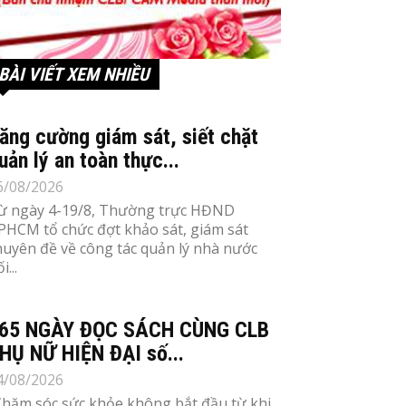
BÀI VIẾT XEM NHIỀU
ăng cường giám sát, siết chặt
uản lý an toàn thực...
6/08/2026
ừ ngày 4-19/8, Thường trực HĐND
PHCM tổ chức đợt khảo sát, giám sát
huyên đề về công tác quản lý nhà nước
i...
65 NGÀY ĐỌC SÁCH CÙNG CLB
HỤ NỮ HIỆN ĐẠI số...
4/08/2026
Chăm sóc sức khỏe không bắt đầu từ khi