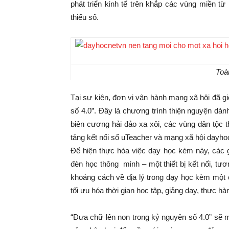
phát triển kinh tế trên khắp các vùng miền t
thiểu số.
Toà
Tại sự kiện, đơn vị vận hành mạng xã hội đã g
số 4.0”. Đây là chương trình thiện nguyện dà
biên cương hải đảo xa xôi, các vùng dân tộc t
tảng kết nối số uTeacher và mạng xã hội dayho
Để hiện thực hóa việc dạy học kèm này, các gi
đèn học thông minh – một thiết bị kết nối, tư
khoảng cách về địa lý trong dạy học kèm một 
tối ưu hóa thời gian học tập, giảng dạy, thực hà
“Đưa chữ lên non trong kỷ nguyên số 4.0” sẽ ma