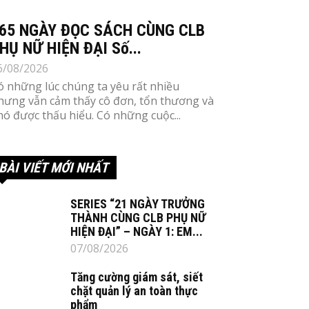
65 NGÀY ĐỌC SÁCH CÙNG CLB
HỤ NỮ HIỆN ĐẠI Số...
6/08/2026
ó những lúc chúng ta yêu rất nhiều
hưng vẫn cảm thấy cô đơn, tổn thương và
hó được thấu hiểu. Có những cuộc...
BÀI VIẾT MỚI NHẤT
SERIES “21 NGÀY TRƯỞNG
THÀNH CÙNG CLB PHỤ NỮ
HIỆN ĐẠI” – NGÀY 1: EM...
07/08/2026
Tăng cường giám sát, siết
chặt quản lý an toàn thực
phẩm