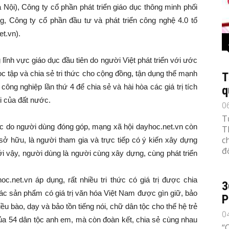
Nội), Công ty cổ phần phát triển giáo dục thông minh phối
 Công ty cổ phần đầu tư và phát triển công nghệ 4.0 tổ
t.vn).
lĩnh vực giáo dục đầu tiên do người Việt phát triển với ước
c tập và chia sẻ tri thức cho cộng đồng, tận dụng thế mạnh
T
ng nghiệp lần thứ 4 để chia sẻ và hài hòa các giá trị tích
q
ội của đất nước.
0
T
 thức do người dùng đóng góp, mạng xã hội dayhoc.net.vn còn
T
c
sở hữu, là người tham gia và trực tiếp có ý kiến xây dựng
đố
ởi vậy, người dùng là người cùng xây dựng, cùng phát triển
net.vn áp dụng, rất nhiều tri thức có giá trị được chia
3
 các sản phẩm có giá trị văn hóa Việt Nam được gìn giữ, bảo
P
ều bào, dạy và bảo tồn tiếng nói, chữ dân tộc cho thế hệ trẻ
0
của 54 dân tộc anh em, mà còn đoàn kết, chia sẻ cùng nhau
“