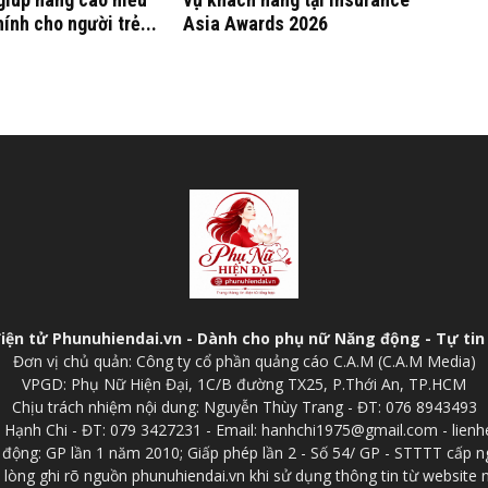
hính cho người trẻ...
Asia Awards 2026
điện tử Phunuhiendai.vn - Dành cho phụ nữ Năng động - Tự tin 
Đơn vị chủ quản: Công ty cổ phần quảng cáo C.A.M (C.A.M Media)
VPGD: Phụ Nữ Hiện Đại, 1C/B đường TX25, P.Thới An, TP.HCM
Chịu trách nhiệm nội dung: Nguyễn Thùy Trang - ĐT: 076 8943493
p: Hạnh Chi - ĐT: 079 3427231 - Email: hanhchi1975@gmail.com - lien
 động: GP lần 1 năm 2010; Giấp phép lần 2 - Số 54/ GP - STTTT cấp n
 lòng ghi rõ nguồn phunuhiendai.vn khi sử dụng thông tin từ website 