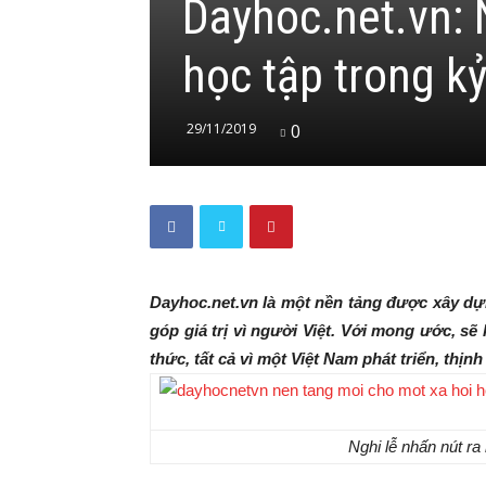
Dayhoc.net.vn: 
học tập trong k
29/11/2019
0
Dayhoc.net.vn là một nền tảng được xây dự
góp giá trị vì người Việt. Với mong ước, sẽ 
thức, tất cả vì một Việt Nam phát triển, th
Nghi lễ nhấn nút r