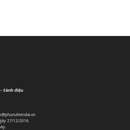
- Sành điệu
he@phunuhiendai.vn
gày 27/12/2016.
này.