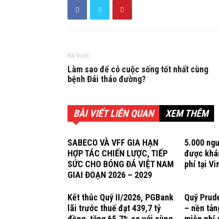
Bài trước
Làm sao để có cuộc sống tốt nhất cùng
bệnh Đái tháo đường?
BÀI VIẾT LIÊN QUAN
XEM THÊM
SABECO VÀ VFF GIA HẠN
5.000 ng
HỢP TÁC CHIẾN LƯỢC, TIẾP
được khá
SỨC CHO BÓNG ĐÁ VIỆT NAM
phí tại V
GIAI ĐOẠN 2026 – 2029
Kết thúc Quý II/2026, PGBank
Quỹ Prud
lãi trước thuế đạt 439,7 tỷ
– nền tản
đồng, tăng 65,7% so với cùng
miễn phí 