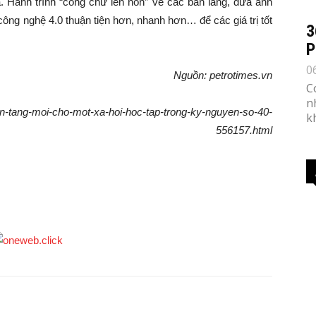
a. Hành trình “cõng chữ lên non” về các bản làng, đưa ánh
công nghệ 4.0 thuận tiện hơn, nhanh hơn… để các giá trị tốt
3
P
0
Nguồn: petrotimes.vn
C
n
en-tang-moi-cho-mot-xa-hoi-hoc-tap-trong-ky-nguyen-so-40-
k
556157.html