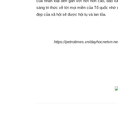
của nhân loại đến gần với nơi non cao, đảo x
sáng tri thức về tới mọi miền của Tổ quốc nhờ 
đẹp của xã hội sẽ được hội tụ và lan tỏa.
https://petrotimes.vn/dayhocnetvn-n