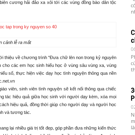
ừ biên cương hải đảo xa xôi tới các vùng đồng bào dân tộc
c
n
C
c
n cảnh lễ ra mắt
0
P
iới thiệu về chương trình “Đưa chữ lên non trong kỷ nguyên
c
nh cho các em học sinh hiếu học ở vùng sâu vùng xa, vùng
th
hiểu số, thực hiện việc dạy học tình nguyện thông qua nền
c.net.vn
áo viên, sinh viên tình nguyện sẽ kết nối thông qua chiếc
3
ơng tác hiệu quả giữa học sinh với người dạy kèm, xóa mọi
P
cách hiệu quả, đồng thời giúp cho người dạy và người học
0
nh và tương tác.
N
m
l
ng lại nhiều giá trị tốt đẹp, góp phần đưa những kiến thức