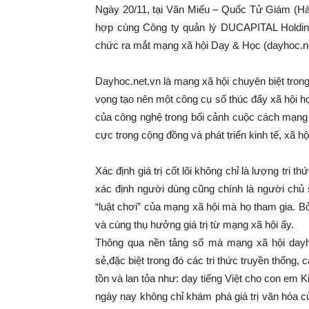
Ngày 20/11, tại Văn Miếu – Quốc Tử Giám (Hà 
hợp cùng Công ty quản lý DUCAPITAL Holding,
chức ra mắt mạng xã hội Dạy & Học (dayhoc.ne
Dayhoc.net.vn là mạng xã hội chuyên biệt trong 
vọng tạo nên một công cụ số thúc đẩy xã hội họ
của công nghệ trong bối cảnh cuộc cách mạng cô
cực trong cộng đồng và phát triển kinh tế, xã h
Xác định giá trị cốt lõi không chỉ là lượng tri
xác định người dùng cũng chính là người chủ 
“luật chơi” của mạng xã hội mà họ tham gia. B
và cùng thụ hưởng giá trị từ mạng xã hội ấy.
Thông qua nền tảng số mà mạng xã hội dayhoc.
sẻ,đặc biệt trong đó các tri thức truyền thống,
tồn và lan tỏa như: dạy tiếng Việt cho con em Ki
ngày nay không chỉ khám phá giá trị văn hóa 