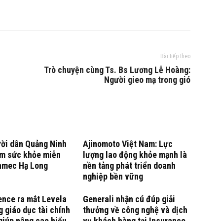
Bài tiếp theo
Trò chuyện cùng Ts. Bs Lương Lễ Hoàng:
Người gieo mạ trong gió
ười dân Quảng Ninh
Ajinomoto Việt Nam: Lực
m sức khỏe miễn
lượng lao động khỏe mạnh là
inmec Hạ Long
nền tảng phát triển doanh
nghiệp bền vững
ence ra mắt Levela
Generali nhận cú đúp giải
g giáo dục tài chính
thưởng về công nghệ và dịch
giúp nâng cao hiểu
vụ khách hàng tại Insurance