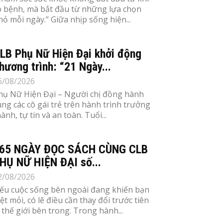
ó bệnh, mà bắt đầu từ những lựa chọn
hỏ mỗi ngày.” Giữa nhịp sống hiện...
LB Phụ Nữ Hiện Đại khởi động
hương trình: “21 Ngày...
6/08/2026
hụ Nữ Hiện Đại – Người chị đồng hành
ùng các cô gái trẻ trên hành trình trưởng
ành, tự tin và an toàn. Tuổi...
65 NGÀY ĐỌC SÁCH CÙNG CLB
HỤ NỮ HIỆN ĐẠI số...
2/08/2026
ếu cuộc sống bên ngoài đang khiến bạn
ệt mỏi, có lẽ điều cần thay đổi trước tiên
à thế giới bên trong. Trong hành...