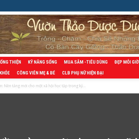
SỐNG THIỆN
KỸ NĂNG SỐNG
MUA SẮM -TIÊU DÙNG
ĐẸP MỖI GIỜ
 KHỎE
CÔNG VIÊN MẸ & BÉ
CLB PHỤ NỮ HIỆN ĐẠI
n: Nền tảng mới cho một xã hội học tập trong kỷ...