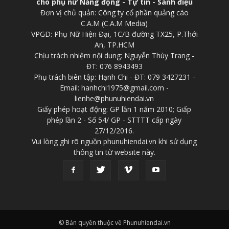
cho phụ nữ Năng động - Tự tin - Sành điệu
Đơn vị chủ quản: Công ty cổ phần quảng cáo
C.A.M (C.A.M Media)
VPGD: Phụ Nữ Hiện Đại, 1C/B đường TX25, P.Thới
An, TP.HCM
Chịu trách nhiệm nội dung: Nguyễn Thùy Trang -
ĐT: 076 8943493
Phụ trách biên tập: Hạnh Chi - ĐT: 079 3427231 -
Email: hanhchi1975@gmail.com -
lienhe@phunuhiendai.vn
Giấy phép hoạt động: GP lần 1 năm 2010; Giấp
phép lần 2 - Số 54/ GP - STTTT cấp ngày
27/12/2016.
Vui lòng ghi rõ nguồn phunuhiendai.vn khi sử dụng
thông tin từ website này.
© Bản quyền thuộc về Phunuhiendai.vn