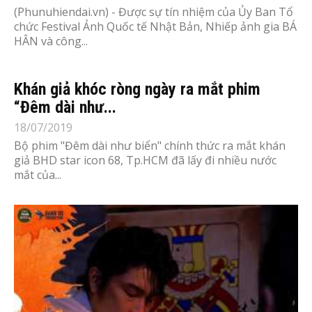
(Phunuhiendai.vn) - Được sự tín nhiệm của Ủy Ban Tổ
chức Festival Ảnh Quốc tế Nhật Bản, Nhiếp ảnh gia BÁ
HÂN và công...
Khán giả khóc ròng ngày ra mắt phim
“Đêm dài như...
18/07/2019
Bộ phim "Đêm dài như biển" chính thức ra mắt khán
giả BHD star icon 68, Tp.HCM đã lấy đi nhiều nước
mắt của...