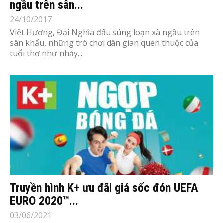
ngầu trên sân...
24/10/2017
Việt Hương, Đại Nghĩa đấu súng loạn xà ngầu trên
sân khấu, những trò chơi dân gian quen thuộc của
tuổi thơ như nhảy...
Truyền hình K+ ưu đãi giá sốc đón UEFA
EURO 2020™...
03/06/2021