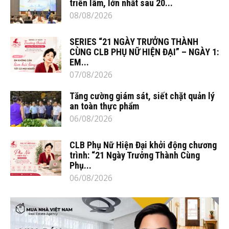
triển lãm, lớn nhất sau 20...
08/08/2026
SERIES “21 NGÀY TRƯỞNG THÀNH
CÙNG CLB PHỤ NỮ HIỆN ĐẠI” – NGÀY 1:
EM...
07/08/2026
Tăng cường giám sát, siết chặt quản lý
an toàn thực phẩm
06/08/2026
CLB Phụ Nữ Hiện Đại khởi động chương
trình: “21 Ngày Trưởng Thành Cùng
Phụ...
06/08/2026