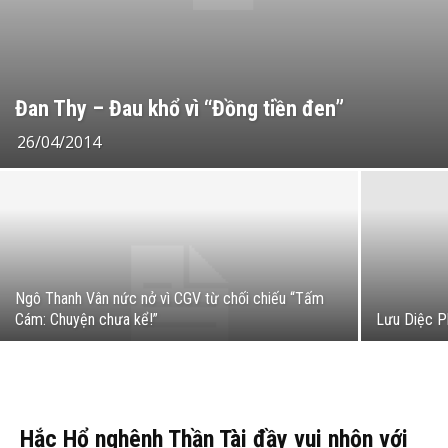
Đan Thy – Đau khổ vì “Đồng tiền đen”
26/04/2014
Ngô Thanh Vân nức nở vì CGV từ chối chiếu “Tấm
Cám: Chuyện chưa kể!”
Lưu Diệc Ph
Hắc Hổ nghênh Thần Tài đầy vui nhộn với