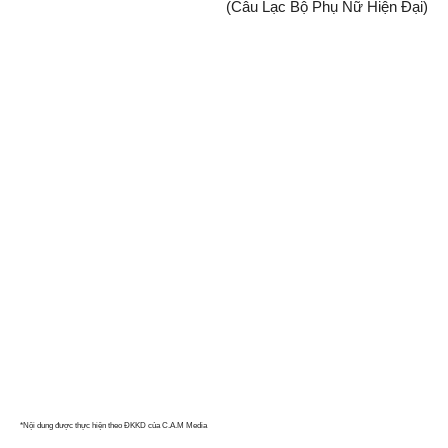
(Câu Lạc Bộ Phụ Nữ Hiện Đại)
*Nội dung được thực hiện theo ĐKKD của C.A.M Media