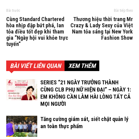
Bài trước
Bài tiếp theo
Cùng Standard Chartered
Thương hiệu thời trang Mr
hòa nhịp đập bứt phá, lan
Crazy & Lady Sexy của Việt
tỏa điều tốt đẹp khi tham
Nam tỏa sáng tại New York
gia “Ngày hội vui khỏe trực
Fashion Show
tuyến”
BÀI VIẾT LIÊN QUAN
XEM THÊM
SERIES “21 NGÀY TRƯỞNG THÀNH
CÙNG CLB PHỤ NỮ HIỆN ĐẠI” – NGÀY 1:
EM KHÔNG CẦN LÀM HÀI LÒNG TẤT CẢ
MỌI NGƯỜI
Tăng cường giám sát, siết chặt quản lý
an toàn thực phẩm