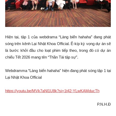
Hiện tại, tập 1 của webdrama “Làng biển hahaha” đang phát
sóng trên kênh Lại Nhật Khoa Official. Ê-kíp kỳ vọng dự án sẽ
là bước khởi đầu cho loạt phim tiếp theo, trong đó có dự án
chiếu Tết 2026 mang tên “Thần Tài tập sự”.
Webdramma “Làng biển hahaha” hiện đang phát sóng tập 1 tại
Lại Nhật Khoa Official
https://youtu.be/MVk7aNl1U8k?si=1t42-YLwKAMducTh
P.N.H.Đ