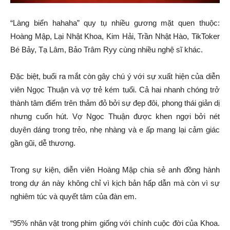
“Làng biển hahaha” quy tụ nhiều gương mặt quen thuộc:
Hoàng Mập, Lại Nhật Khoa, Kim Hải, Trần Nhật Hào, TikToker
Bé Bảy, Tạ Lâm, Bảo Trâm Ryy cùng nhiều nghệ sĩ khác.
Đặc biệt, buổi ra mắt còn gây chú ý với sự xuất hiện của diễn
viên Ngọc Thuận và vợ trẻ kém tuổi. Cả hai nhanh chóng trở
thành tâm điểm trên thảm đỏ bởi sự đẹp đôi, phong thái giản dị
nhưng cuốn hút. Vợ Ngọc Thuận được khen ngợi bởi nét
duyên dáng trong trẻo, nhẹ nhàng và e ấp mang lại cảm giác
gần gũi, dễ thương.
Trong sự kiện, diễn viên Hoàng Mập chia sẻ anh đồng hành
trong dự án này không chỉ vì kịch bản hấp dẫn mà còn vì sự
nghiêm túc và quyết tâm của đàn em.
“95% nhân vật trong phim giống với chính cuộc đời của Khoa.