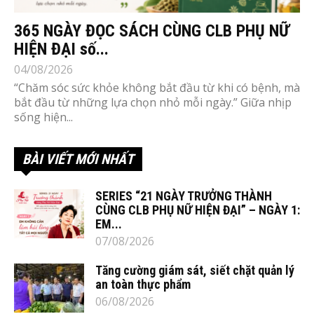
365 NGÀY ĐỌC SÁCH CÙNG CLB PHỤ NỮ
HIỆN ĐẠI số...
04/08/2026
“Chăm sóc sức khỏe không bắt đầu từ khi có bệnh, mà
bắt đầu từ những lựa chọn nhỏ mỗi ngày.” Giữa nhịp
sống hiện...
BÀI VIẾT MỚI NHẤT
SERIES “21 NGÀY TRƯỞNG THÀNH
CÙNG CLB PHỤ NỮ HIỆN ĐẠI” – NGÀY 1:
EM...
07/08/2026
Tăng cường giám sát, siết chặt quản lý
an toàn thực phẩm
06/08/2026