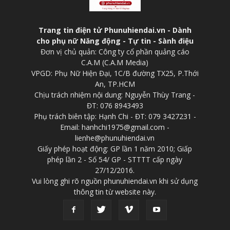
Trang tin điện tử Phunuhiendai.vn - Dành
cho phụ nữ Năng động - Tự tin - Sành điệu
Đơn vị chủ quản: Công ty cổ phần quảng cáo
C.A.M (C.A.M Media)
VPGD: Phụ Nữ Hiện Đại, 1C/B đường TX25, P.Thới
An, TP.HCM
Chịu trách nhiệm nội dung: Nguyễn Thùy Trang -
ĐT: 076 8943493
Phụ trách biên tập: Hạnh Chi - ĐT: 079 3427231 -
Email: hanhchi1975@gmail.com -
lienhe@phunuhiendai.vn
Giấy phép hoạt động: GP lần 1 năm 2010; Giấp
phép lần 2 - Số 54/ GP - STTTT cấp ngày
27/12/2016.
Vui lòng ghi rõ nguồn phunuhiendai.vn khi sử dụng
thông tin từ website này.