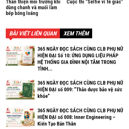
Thân thiện môi trường khi
Cuộc thi “Selfie vì tê giác”
dùng chanh và muối làm
bếp bóng loáng
BÀI VIẾT LIÊN QUAN
XEM THÊM
365 NGÀY ĐỌC SÁCH CÙNG CLB PHỤ NỮ
HIỆN ĐẠI Số 10: ỨNG DỤNG LIỆU PHÁP
HỆ THỐNG GIA ĐÌNH NỘI TÂM TRONG
TÌNH...
365 NGÀY ĐỌC SÁCH CÙNG CLB PHỤ NỮ
HIỆN ĐẠI số 009: “Thảo dược bảo vệ sức
khỏe”
365 NGÀY ĐỌC SÁCH CÙNG CLB PHỤ NỮ
HIỆN ĐẠI số 008: Inner Engineering –
Kiến Tạo Bản Thân