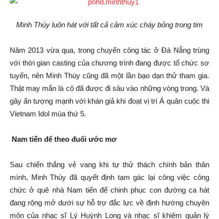
Minh Thùy luôn hát với tất cả cảm xúc cháy bỏng trong tim
Năm 2013 vừa qua, trong chuyến công tác ở Đà Nẵng trùng
với thời gian casting của chương trình đang được tổ chức sơ
tuyển, nên Minh Thùy cũng đã một lần bạo dạn thử tham gia.
Thật may mắn là cô đã được đi sâu vào những vòng trong. Và
gây ấn tượng mạnh với khán giả khi đoạt vị trí Á quân cuộc thi
Vietnam Idol mùa thứ 5.
Nam tiến để theo đuổi ước mơ
Sau chiến thắng vẻ vang khi tự thử thách chính bản thân
mình, Minh Thùy đã quyết định tạm gác lại công việc công
chức ở quê nhà Nam tiến để chinh phục con đường ca hát
đang rộng mở dưới sự hỗ trợ đắc lực về định hướng chuyên
môn của nhạc sĩ Lý Huỳnh Long và nhạc sĩ khiêm quản lý