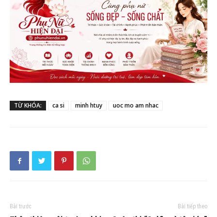
TỪ KHÓA:
ca si
minh htuy
uoc mo am nhac
Bài trước
Bài tiếp theo