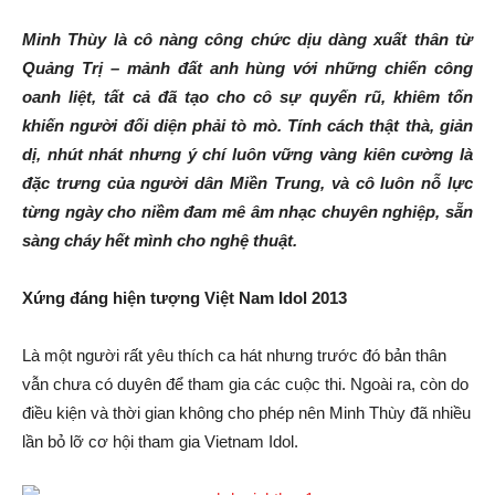
Minh Thùy là cô nàng công chức dịu dàng xuất thân từ
Quảng Trị – mảnh đất anh hùng với những chiến công
oanh liệt, tất cả đã tạo cho cô sự quyến rũ, khiêm tốn
khiến người đối diện phải tò mò. Tính cách thật thà, giản
dị, nhút nhát nhưng ý chí luôn vững vàng kiên cường là
đặc trưng của người dân Miền Trung, và cô luôn nỗ lực
từng ngày cho niềm đam mê âm nhạc chuyên nghiệp, sẵn
sàng cháy hết mình cho nghệ thuật.
Xứng đáng hiện tượng Việt Nam Idol 2013
Là một người rất yêu thích ca hát nhưng trước đó bản thân
vẫn chưa có duyên để tham gia các cuộc thi. Ngoài ra, còn do
điều kiện và thời gian không cho phép nên Minh Thùy đã nhiều
lần bỏ lỡ cơ hội tham gia Vietnam Idol.