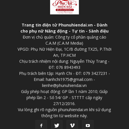
Trang tin điện tử Phunuhiendai.vn - Dành
cho phụ nữ Năng động - Tự tin - Sành điệu
Đơn vị chủ quản: Công ty cổ phần quảng cáo
C.A.M (C.A.M Media)
VPGD: Phụ Nữ Hiện Đại, 1C/B đường TX25, P.Thới
An, TP.HCM
Chịu trách nhiệm nội dung: Nguyễn Thùy Trang -
ĐT: 076 8943493
Phụ trách biên tập: Hạnh Chi - ĐT: 079 3427231 -
Email: hanhchi1975@gmail.com -
lienhe@phunuhiendai.vn
Giấy phép hoạt động: GP lần 1 năm 2010; Giấp
phép lần 2 - Số 54/ GP - STTTT cấp ngày
27/12/2016.
Vui lòng ghi rõ nguồn phunuhiendai.vn khi sử dụng
thông tin từ website này.