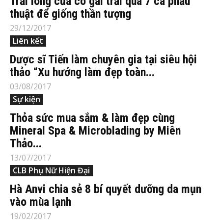
Trải lòng của cô gái trải qua 7 ca phẫu
thuật để giống thần tượng
29/12/2017
Liên kết
Dược sĩ Tiến làm chuyên gia tại siêu hội
thảo “Xu hướng làm đẹp toàn...
03/08/2017
Sự kiện
Thỏa sức mua sắm & làm đẹp cùng
Mineral Spa & Microblading by Miên
Thảo...
13/07/2017
CLB Phụ Nữ Hiện Đại
Hà Anvi chia sẻ 8 bí quyết dưỡng da mụn
vào mùa lạnh
19/02/2017