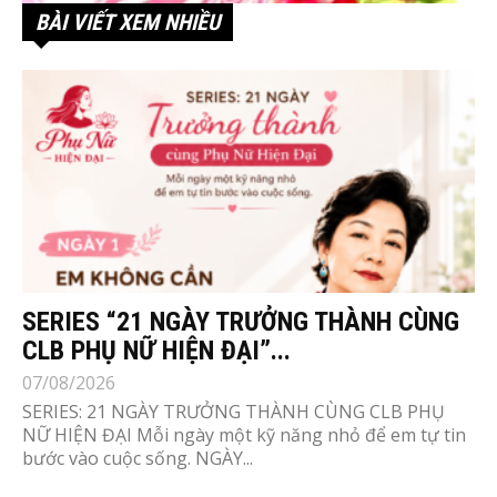
BÀI VIẾT XEM NHIỀU
SERIES “21 NGÀY TRƯỞNG THÀNH CÙNG
CLB PHỤ NỮ HIỆN ĐẠI”...
07/08/2026
SERIES: 21 NGÀY TRƯỞNG THÀNH CÙNG CLB PHỤ
NỮ HIỆN ĐẠI Mỗi ngày một kỹ năng nhỏ để em tự tin
bước vào cuộc sống. NGÀY...