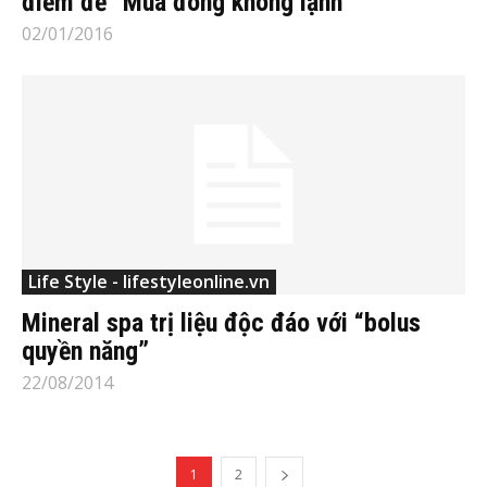
điểm để “Mùa đông không lạnh”
02/01/2016
Life Style - lifestyleonline.vn
Mineral spa trị liệu độc đáo với “bolus
quyền năng”
22/08/2014
1
2