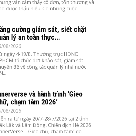
hưng vẫn cảm thấy cô đơn, tổn thương và
hó được thấu hiểu. Có những cuộc...
ăng cường giám sát, siết chặt
uản lý an toàn thực...
6/08/2026
ừ ngày 4-19/8, Thường trực HĐND
PHCM tổ chức đợt khảo sát, giám sát
huyên đề về công tác quản lý nhà nước
i...
nnerverse và hành trình ‘Gieo
hữ, chạm tâm 2026’
5/08/2026
iễn ra từ ngày 20/7-28/7/2026 tại 2 tỉnh
ắk Lắk và Lâm Đồng, Chiến dịch Hè 2026
InnerVerse – Gieo chữ, chạm tâm” do...