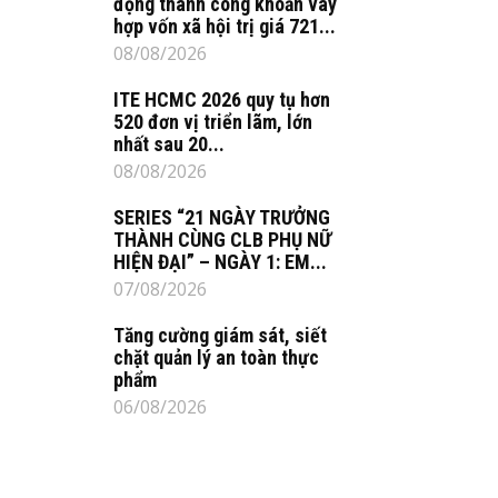
động thành công khoản vay
hợp vốn xã hội trị giá 721...
08/08/2026
ITE HCMC 2026 quy tụ hơn
520 đơn vị triển lãm, lớn
nhất sau 20...
08/08/2026
SERIES “21 NGÀY TRƯỞNG
THÀNH CÙNG CLB PHỤ NỮ
HIỆN ĐẠI” – NGÀY 1: EM...
07/08/2026
Tăng cường giám sát, siết
chặt quản lý an toàn thực
phẩm
06/08/2026