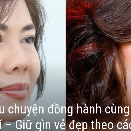
âu chuyện đồng hành cùng
rí – Giữ gìn vẻ đẹp theo c