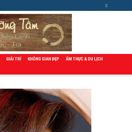
GIẢI TRÍ
KHÔNG GIAN ĐẸP
ẨM THỰC & DU LỊCH