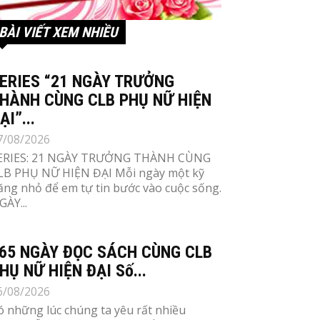
BÀI VIẾT XEM NHIỀU
ERIES “21 NGÀY TRƯỞNG
HÀNH CÙNG CLB PHỤ NỮ HIỆN
ẠI”...
7/08/2026
ERIES: 21 NGÀY TRƯỞNG THÀNH CÙNG
LB PHỤ NỮ HIỆN ĐẠI Mỗi ngày một kỹ
ăng nhỏ để em tự tin bước vào cuộc sống.
GÀY...
65 NGÀY ĐỌC SÁCH CÙNG CLB
HỤ NỮ HIỆN ĐẠI Số...
6/08/2026
ó những lúc chúng ta yêu rất nhiều