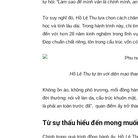
tự hỏi:
“Làm sao để mình vẫn là chính mình, an 
Từ suy nghĩ đó, Hồ Lệ Thu lựa chọn cách chăm 
học và tính lâu dài. Trong hành trình này, chị 
đến với hơn 28 năm kinh nghiệm trong lĩnh vự
Đẹp chuẩn chất riêng, tôn trọng cấu trúc vốn c
Hồ Lệ Thu tự tin với diện mạo tha
Không ồn ào, không phô trương, mối đồng hành
đời thường: nói về làn da, cấu trúc khuôn mặt,
là phải an toàn trước đã”, quan điểm ấy trở thà
Từ sự thấu hiểu đến mong muốn
Chính trong quá trình đồng hành ấy, Hồ Lệ Th