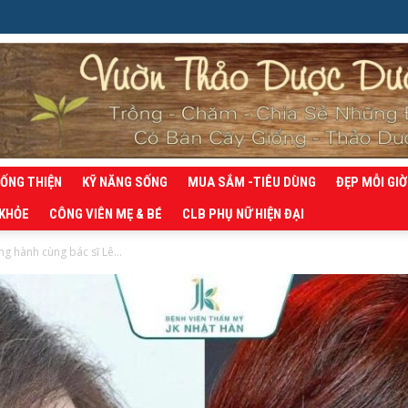
SỐNG THIỆN
KỸ NĂNG SỐNG
MUA SẮM -TIÊU DÙNG
ĐẸP MỖI GIỜ
 KHỎE
CÔNG VIÊN MẸ & BÉ
CLB PHỤ NỮ HIỆN ĐẠI
g hành cùng bác sĩ Lê...