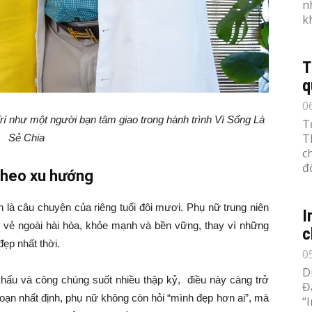
n
k
T
q
0
rí như một người bạn tâm giao trong hành trình Vì Sống Là
T
T
Sẻ Chia
c
đố
theo xu hướng
n là câu chuyện của riêng tuổi đôi mươi. Phụ nữ trung niên
I
 vẻ ngoài hài hòa, khỏe mạnh và bền vững, thay vì những
c
ẹp nhất thời.
0
D
hấu và công chúng suốt nhiều thập kỷ, điều này càng trở
Đ
 đoạn nhất định, phụ nữ không còn hỏi “mình đẹp hơn ai”, mà
“