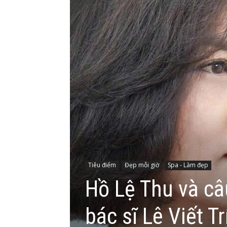
Tiêu điểm
Đẹp mỗi giờ
Spa - Làm đẹp
Hồ Lệ Thu và c
bác sĩ Lê Viết T