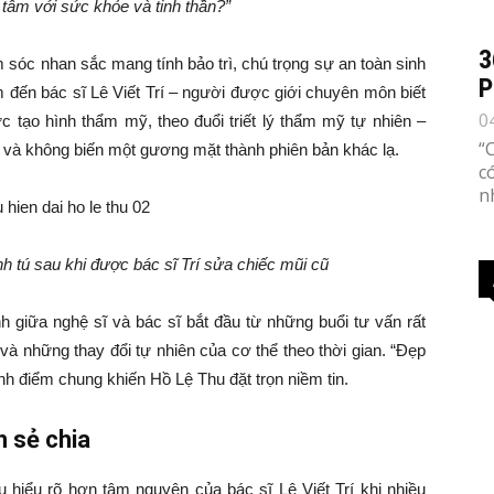
tâm với sức khỏe và tinh thần?”
3
sóc nhan sắc mang tính bảo trì, chú trọng sự an toàn sinh
P
tìm đến bác sĩ Lê Viết Trí – người được giới chuyên môn biết
0
c tạo hình thẩm mỹ, theo đuổi triết lý thẩm mỹ tự nhiên –
“
ó và không biến một gương mặt thành phiên bản khác lạ.
c
n
nh tú sau khi được bác sĩ Trí sửa chiếc mũi cũ
 giữa nghệ sĩ và bác sĩ bắt đầu từ những buổi tư vấn rất
 và những thay đổi tự nhiên của cơ thể theo thời gian. “Đẹp
nh điểm chung khiến Hồ Lệ Thu đặt trọn niềm tin.
 sẻ chia
u hiểu rõ hơn tâm nguyện của bác sĩ Lê Viết Trí khi nhiều