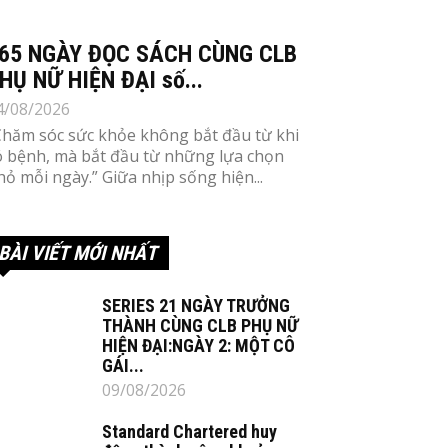
65 NGÀY ĐỌC SÁCH CÙNG CLB
HỤ NỮ HIỆN ĐẠI số...
4/08/2026
Chăm sóc sức khỏe không bắt đầu từ khi
ó bệnh, mà bắt đầu từ những lựa chọn
hỏ mỗi ngày.” Giữa nhịp sống hiện...
BÀI VIẾT MỚI NHẤT
SERIES 21 NGÀY TRƯỞNG
THÀNH CÙNG CLB PHỤ NỮ
HIỆN ĐẠI:NGÀY 2: MỘT CÔ
GÁI...
09/08/2026
Standard Chartered huy