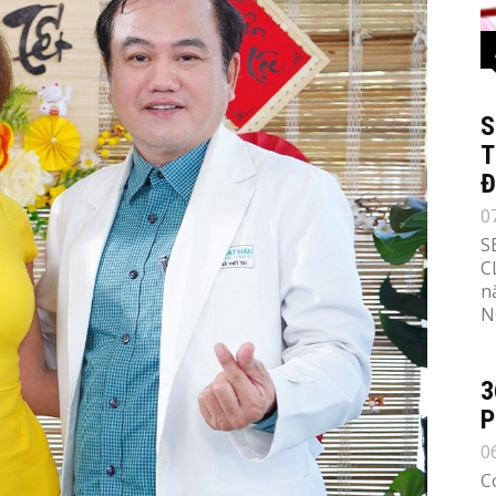
S
T
Đ
0
S
C
n
N
3
P
0
C