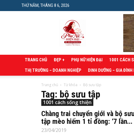
THỨ NĂM, THÁNG 8 6, 2026
Phụ
nữ
hiện
đại
TRANG CHỦ
ĐẸP +
PHỤ NỮ HIỆN ĐẠI
1001 CÁCH 
THỊ TRƯỜNG – DOANH NGHIỆP
DINH DƯỠNG – GIA ĐÌNH
Trang chủ
Từ khóa
Bộ sưu tập
Tag: bộ sưu tập
1001 cách sống thiện
Chàng trai chuyển giới và bộ sư
tập mèo hiếm 1 tỉ đồng: ‘7 lần...
23/04/2019