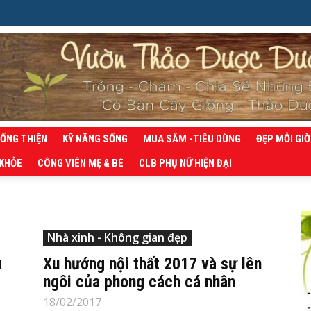
SỐNG THIỆN
KỸ NĂNG SỐNG
MUA SẮM -TIÊU DÙNG
ĐẸP MỖI GIỜ
 KHỎE
CÔNG VIÊN MẸ & BÉ
CLB PHỤ NỮ HIỆN ĐẠI
Nhà xinh - Không gian đẹp
u
Xu hướng nội thất 2017 và sự lên
ngôi của phong cách cá nhân
18/02/2017