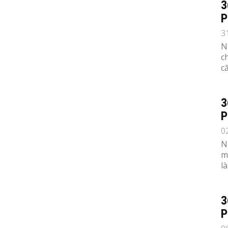
3
P
3
N
c
c
3
P
0
N
m
l
3
P