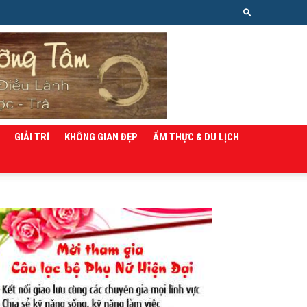
GIẢI TRÍ
KHÔNG GIAN ĐẸP
ẨM THỰC & DU LỊCH