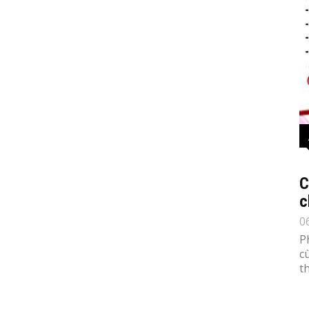
C
c
0
P
c
th