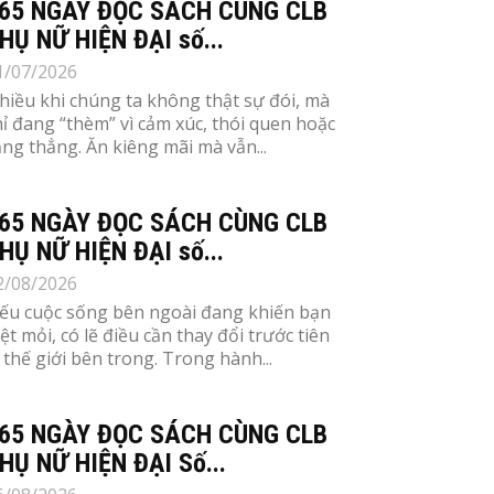
65 NGÀY ĐỌC SÁCH CÙNG CLB
HỤ NỮ HIỆN ĐẠI số...
1/07/2026
hiều khi chúng ta không thật sự đói, mà
hỉ đang “thèm” vì cảm xúc, thói quen hoặc
ăng thẳng. Ăn kiêng mãi mà vẫn...
65 NGÀY ĐỌC SÁCH CÙNG CLB
HỤ NỮ HIỆN ĐẠI số...
2/08/2026
ếu cuộc sống bên ngoài đang khiến bạn
ệt mỏi, có lẽ điều cần thay đổi trước tiên
à thế giới bên trong. Trong hành...
65 NGÀY ĐỌC SÁCH CÙNG CLB
HỤ NỮ HIỆN ĐẠI Số...