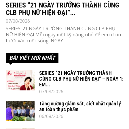
SERIES “21 NGÀY TRƯỞNG THÀNH CÙNG
CLB PHỤ NỮ HIỆN ĐẠI”...
07/08/2026
SERIES: 21 NGÀY TRƯỞNG THÀNH CÙNG CLB PHỤ
NỮ HIỆN ĐẠI Mỗi ngày một kỹ năng nhỏ để em tự tin
bước vào cuộc sống. NGÀY...
BÀI VIẾT MỚI NHẤT
SERIES “21 NGÀY TRƯỞNG THÀNH
CÙNG CLB PHỤ NỮ HIỆN ĐẠI” – NGÀY 1:
EM...
07/08/2026
Tăng cường giám sát, siết chặt quản lý
an toàn thực phẩm
06/08/2026