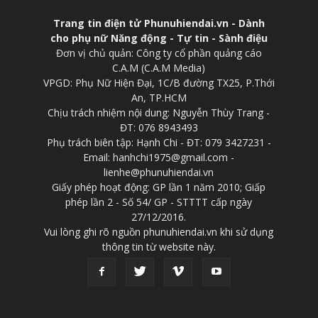
Trang tin điện tử Phunuhiendai.vn - Dành
cho phụ nữ Năng động - Tự tin - Sành điệu
Đơn vị chủ quản: Công ty cổ phần quảng cáo
C.A.M (C.A.M Media)
VPGD: Phụ Nữ Hiện Đại, 1C/B đường TX25, P.Thới
An, TP.HCM
Chịu trách nhiệm nội dung: Nguyễn Thùy Trang -
ĐT: 076 8943493
Phụ trách biên tập: Hạnh Chi - ĐT: 079 3427231 -
Email: hanhchi1975@gmail.com -
lienhe@phunuhiendai.vn
Giấy phép hoạt động: GP lần 1 năm 2010; Giấp
phép lần 2 - Số 54/ GP - STTTT cấp ngày
27/12/2016.
Vui lòng ghi rõ nguồn phunuhiendai.vn khi sử dụng
thông tin từ website này.