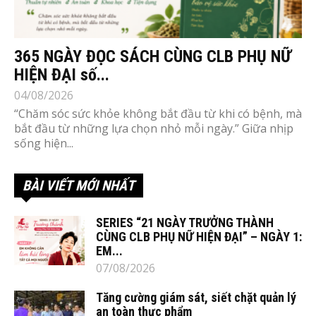
365 NGÀY ĐỌC SÁCH CÙNG CLB PHỤ NỮ
HIỆN ĐẠI số...
04/08/2026
“Chăm sóc sức khỏe không bắt đầu từ khi có bệnh, mà
bắt đầu từ những lựa chọn nhỏ mỗi ngày.” Giữa nhịp
sống hiện...
BÀI VIẾT MỚI NHẤT
SERIES “21 NGÀY TRƯỞNG THÀNH
CÙNG CLB PHỤ NỮ HIỆN ĐẠI” – NGÀY 1:
EM...
07/08/2026
Tăng cường giám sát, siết chặt quản lý
an toàn thực phẩm