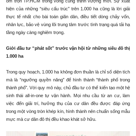
ôm trọn TP.HCM trong vòng cung thịnh vượng mới. Sự xuất
hiện của những “siêu cấu trúc” trên 1.000 ha cũng là lời giải
thực tế nhất cho bài toán giãn dân, điều tiết dòng chảy vốn,
nhân lực, bảo vệ vùng lõi trung tâm trước tình trạng quá tải hạ
tầng ngày càng nghiêm trọng.
Giới đầu tư “phát sốt” trước vận hội từ những siêu đô thị
1.000 ha
Trong quy hoạch, 1.000 ha không đơn thuần là chỉ số diện tích
mà là “ngưỡng quyền năng” để hình thành “thành phố trong
thành phố”. Với quy mô này, chủ đầu tư có thể kiến tạo một hệ
sinh thái all-in-one tự vận hành. Mọi nhu cầu từ an cư, làm
việc đến giải trí, hưởng thụ của cư dân đều được đáp ứng
trong một vòng tròn khép kín, hình thành nên chuẩn sống mẫu
mực mà cư dân đô thị đều khao khát sở hữu.