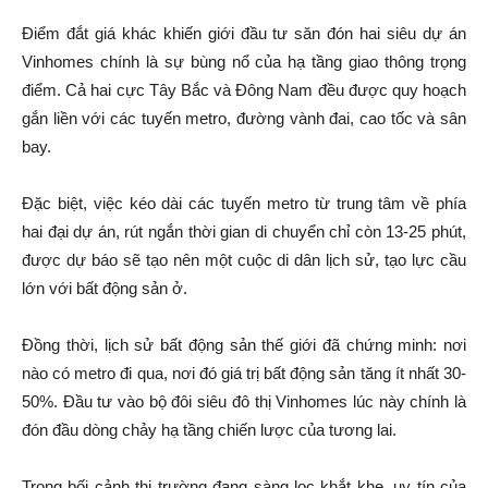
Điểm đắt giá khác khiến giới đầu tư săn đón hai siêu dự án
Vinhomes chính là sự bùng nổ của hạ tầng giao thông trọng
điểm. Cả hai cực Tây Bắc và Đông Nam đều được quy hoạch
gắn liền với các tuyến metro, đường vành đai, cao tốc và sân
bay.
Đặc biệt, việc kéo dài các tuyến metro từ trung tâm về phía
hai đại dự án, rút ngắn thời gian di chuyển chỉ còn 13-25 phút,
được dự báo sẽ tạo nên một cuộc di dân lịch sử, tạo lực cầu
lớn với bất động sản ở.
Đồng thời, lịch sử bất động sản thế giới đã chứng minh: nơi
nào có metro đi qua, nơi đó giá trị bất động sản tăng ít nhất 30-
50%. Đầu tư vào bộ đôi siêu đô thị Vinhomes lúc này chính là
đón đầu dòng chảy hạ tầng chiến lược của tương lai.
Trong bối cảnh thị trường đang sàng lọc khắt khe, uy tín của