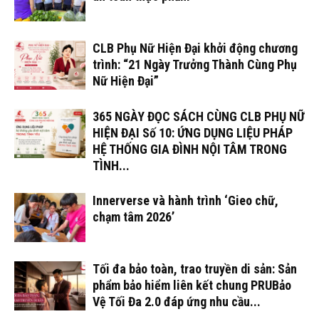
CLB Phụ Nữ Hiện Đại khởi động chương
trình: “21 Ngày Trưởng Thành Cùng Phụ
Nữ Hiện Đại”
365 NGÀY ĐỌC SÁCH CÙNG CLB PHỤ NỮ
HIỆN ĐẠI Số 10: ỨNG DỤNG LIỆU PHÁP
HỆ THỐNG GIA ĐÌNH NỘI TÂM TRONG
TÌNH...
Innerverse và hành trình ‘Gieo chữ,
chạm tâm 2026’
Tối đa bảo toàn, trao truyền di sản: Sản
phẩm bảo hiểm liên kết chung PRUBảo
Vệ Tối Đa 2.0 đáp ứng nhu cầu...