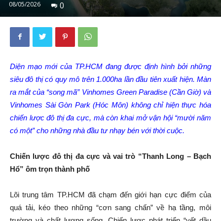
08/05/2026
0
Diện mạo mới của TP.HCM đang được định hình bởi những
siêu đô thị có quy mô trên 1.000ha lần đầu tiên xuất hiện. Màn
ra mắt của “song mã” Vinhomes Green Paradise (Cần Giờ) và
Vinhomes Sài Gòn Park (Hóc Môn) không chỉ hiện thực hóa
chiến lược đô thị đa cực, mà còn khai mở vận hội “mười năm
có một” cho những nhà đầu tư nhạy bén với thời cuộc.
Chiến lược đô thị đa cực và vai trò “Thanh Long – Bạch
Hổ” ôm trọn thành phố
Lõi trung tâm TP.HCM đã chạm đến giới hạn cực điểm của
quá tải, kéo theo những “cơn sang chấn” về hạ tầng, môi
trường và chất lượng sống. Chiến lược phát triển “vết dầu