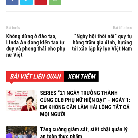
Bài trước
Bài tiếp theo
Không dừng ở đào tạo,
“Ngày hội thôi nôi” quy tụ
Linda An đang kiến tạo tư
hàng trăm gia đình, hướng
duy và phong thái cho phụ
tới xác lập kỷ lục Việt Nam
nữ Việt
BÀI VIẾT LIÊN QUAN
XEM THÊM
SERIES “21 NGÀY TRƯỞNG THÀNH
CÙNG CLB PHỤ NỮ HIỆN ĐẠI” – NGÀY 1:
EM KHÔNG CẦN LÀM HÀI LÒNG TẤT CẢ
MỌI NGƯỜI
Tăng cường giám sát, siết chặt quản lý
an toàn thực phẩm