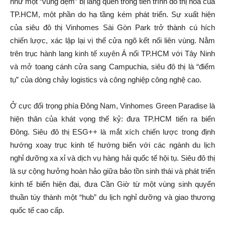
như một “vùng đệm” bị lãng quên trong tiến trình đô thị hóa của
TP.HCM, một phần do hạ tầng kém phát triển. Sự xuất hiện
của siêu đô thị Vinhomes Sài Gòn Park trở thành cú hích
chiến lược, xác lập lại vị thế cửa ngõ kết nối liên vùng. Nằm
trên trục hành lang kinh tế xuyên Á nối TP.HCM với Tây Ninh
và mở toang cánh cửa sang Campuchia, siêu đô thị là “điểm
tụ” của dòng chảy logistics và công nghiệp công nghệ cao.
Ở cực đối trọng phía Đông Nam, Vinhomes Green Paradise là
hiện thân của khát vọng thế kỷ: đưa TP.HCM tiến ra biển
Đông. Siêu đô thị ESG++ là mắt xích chiến lược trong định
hướng xoay trục kinh tế hướng biển với các ngành du lịch
nghỉ dưỡng xa xỉ và dịch vụ hàng hải quốc tế hội tụ. Siêu đô thị
là sự cộng hưởng hoàn hảo giữa bảo tồn sinh thái và phát triển
kinh tế biển hiện đại, đưa Cần Giờ từ một vùng sinh quyển
thuần túy thành một “hub” du lịch nghỉ dưỡng và giao thương
quốc tế cao cấp.