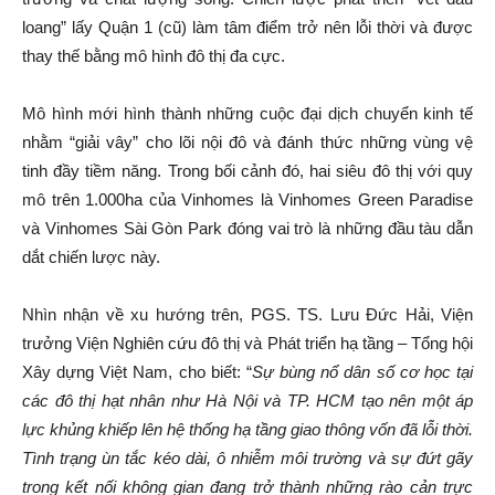
loang” lấy Quận 1 (cũ) làm tâm điểm trở nên lỗi thời và được
thay thế bằng mô hình đô thị đa cực.
Mô hình mới hình thành những cuộc đại dịch chuyển kinh tế
nhằm “giải vây” cho lõi nội đô và đánh thức những vùng vệ
tinh đầy tiềm năng. Trong bối cảnh đó, hai siêu đô thị với quy
mô trên 1.000ha của Vinhomes là Vinhomes Green Paradise
và Vinhomes Sài Gòn Park đóng vai trò là những đầu tàu dẫn
dắt chiến lược này.
Nhìn nhận về xu hướng trên, PGS. TS. Lưu Đức Hải, Viện
trưởng Viện Nghiên cứu đô thị và Phát triển hạ tầng – Tổng hội
Xây dựng Việt Nam, cho biết: “
Sự bùng nổ dân số cơ học tại
các đô thị hạt nhân như Hà Nội và TP. HCM tạo nên một áp
lực khủng khiếp lên hệ thống hạ tầng giao thông vốn đã lỗi thời.
Tình trạng ùn tắc kéo dài, ô nhiễm môi trường và sự đứt gãy
trong kết nối không gian đang trở thành những rào cản trực