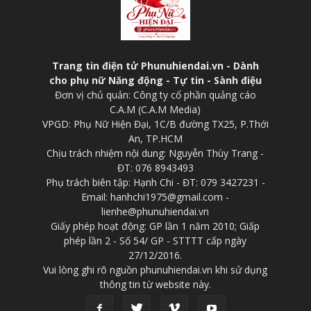
Trang tin điện tử Phunuhiendai.vn - Dành
cho phụ nữ Năng động - Tự tin - Sành điệu
Đơn vị chủ quản: Công ty cổ phần quảng cáo
C.A.M (C.A.M Media)
VPGD: Phụ Nữ Hiện Đại, 1C/B đường TX25, P.Thới
An, TP.HCM
Chịu trách nhiệm nội dung: Nguyễn Thùy Trang -
ĐT: 076 8943493
Phụ trách biên tập: Hạnh Chi - ĐT: 079 3427231 -
Email: hanhchi1975@gmail.com -
lienhe@phunuhiendai.vn
Giấy phép hoạt động: GP lần 1 năm 2010; Giấp
phép lần 2 - Số 54/ GP - STTTT cấp ngày
27/12/2016.
Vui lòng ghi rõ nguồn phunuhiendai.vn khi sử dụng
thông tin từ website này.