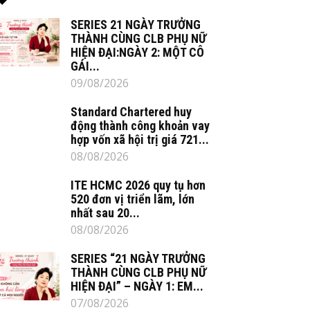
SERIES 21 NGÀY TRƯỞNG
THÀNH CÙNG CLB PHỤ NỮ
HIỆN ĐẠI:NGÀY 2: MỘT CÔ
GÁI...
09/08/2026
Standard Chartered huy
động thành công khoản vay
hợp vốn xã hội trị giá 721...
08/08/2026
ITE HCMC 2026 quy tụ hơn
520 đơn vị triển lãm, lớn
nhất sau 20...
08/08/2026
SERIES “21 NGÀY TRƯỞNG
THÀNH CÙNG CLB PHỤ NỮ
HIỆN ĐẠI” – NGÀY 1: EM...
07/08/2026