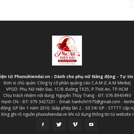
điện tử Phunuhiendai.vn - Dành cho phụ nữ Năng động - Tự tin 
Đơn vị chủ quản: Công ty cổ phần quảng cáo C.A.M (C.A.M Media)
VPGD: Phụ Nữ Hiện Đại, 1C/B đường TX25, P.Thới An, TP.HCM
Chịu trách nhiệm nội dung: Nguyễn Thùy Trang - ĐT: 076 8943493
p: Hạnh Chi - ĐT: 079 3427231 - Email: hanhchi1975@gmail.com - lien
 động: GP lần 1 năm 2010; Giấp phép lần 2 - Số 54/ GP - STTTT cấp n
 lòng ghi rõ nguồn phunuhiendai.vn khi sử dụng thông tin từ website 