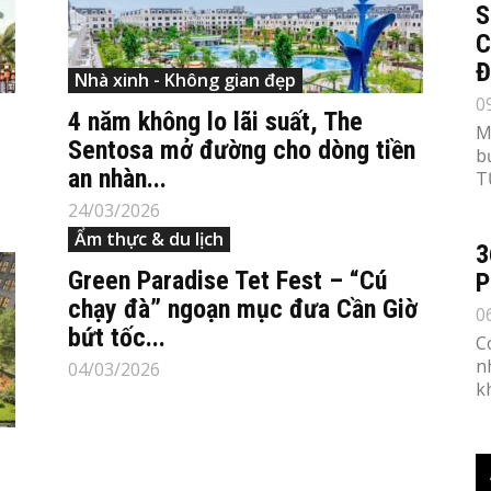
S
C
Đ
Nhà xinh - Không gian đẹp
0
4 năm không lo lãi suất, The
M
Sentosa mở đường cho dòng tiền
b
an nhàn...
T
24/03/2026
Ẩm thực & du lịch
3
Green Paradise Tet Fest – “Cú
P
chạy đà” ngoạn mục đưa Cần Giờ
0
bứt tốc...
C
n
04/03/2026
k