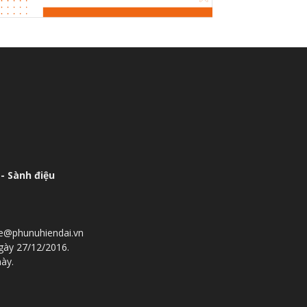
- Sành điệu
he@phunuhiendai.vn
gày 27/12/2016.
này.