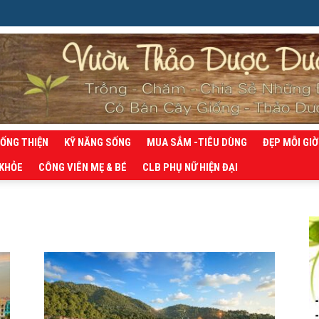
SỐNG THIỆN
KỸ NĂNG SỐNG
MUA SẮM -TIÊU DÙNG
ĐẸP MỖI GIỜ
 KHỎE
CÔNG VIÊN MẸ & BÉ
CLB PHỤ NỮ HIỆN ĐẠI