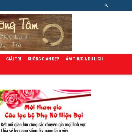
GIẢI TRÍ
KHÔNG GIAN ĐẸP
ẨM THỰC & DU LỊCH