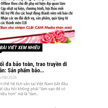
BÀI VIẾT XEM NHIỀU
ối đa bảo toàn, trao truyền di
ản: Sản phẩm bảo...
5/08/2026
hi thế hệ tích sản tại Việt Nam bắt đầu
ặt câu hỏi không phải “làm sao để có
hiều hơn” mà là “làm...