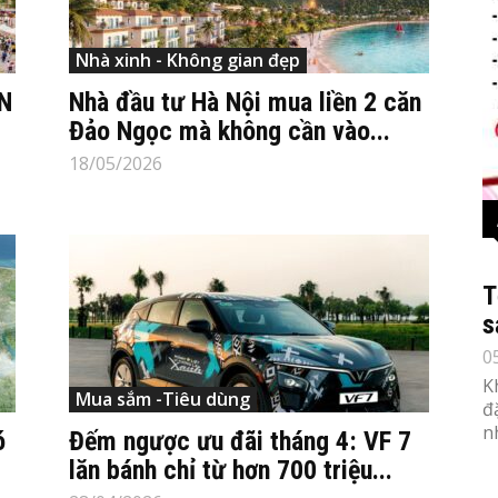
Nhà xinh - Không gian đẹp
N
Nhà đầu tư Hà Nội mua liền 2 căn
Đảo Ngọc mà không cần vào...
18/05/2026
T
s
0
K
Mua sắm -Tiêu dùng
đ
n
ó
Đếm ngược ưu đãi tháng 4: VF 7
lăn bánh chỉ từ hơn 700 triệu...