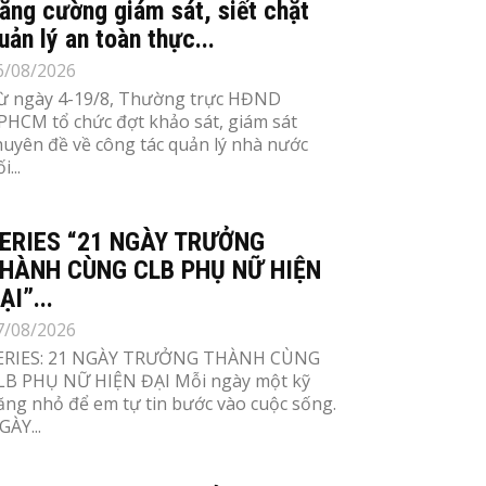
ăng cường giám sát, siết chặt
uản lý an toàn thực...
6/08/2026
ừ ngày 4-19/8, Thường trực HĐND
PHCM tổ chức đợt khảo sát, giám sát
huyên đề về công tác quản lý nhà nước
i...
ERIES “21 NGÀY TRƯỞNG
HÀNH CÙNG CLB PHỤ NỮ HIỆN
ẠI”...
7/08/2026
ERIES: 21 NGÀY TRƯỞNG THÀNH CÙNG
LB PHỤ NỮ HIỆN ĐẠI Mỗi ngày một kỹ
ăng nhỏ để em tự tin bước vào cuộc sống.
GÀY...