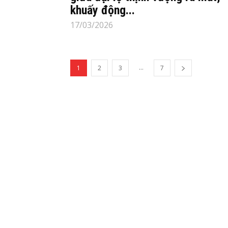
khuấy động...
17/03/2026
...
1
2
3
7