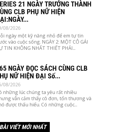
ERIES 21 NGÀY TRƯỞNG THÀNH
ÙNG CLB PHỤ NỮ HIỆN
ẠI:NGÀY...
9/08/2026
ỗi ngày một kỹ năng nhỏ để em tự tin
ước vào cuộc sống. NGÀY 2: MỘT CÔ GÁI
Ự TIN KHÔNG NHẤT THIẾT PHẢI...
65 NGÀY ĐỌC SÁCH CÙNG CLB
HỤ NỮ HIỆN ĐẠI Số...
6/08/2026
ó những lúc chúng ta yêu rất nhiều
hưng vẫn cảm thấy cô đơn, tổn thương và
hó được thấu hiểu. Có những cuộc...
BÀI VIẾT MỚI NHẤT