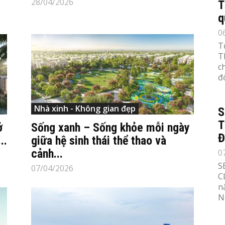
28/04/2026
T
q
0
T
T
c
đố
Nhà xinh - Không gian đẹp
S
T
ở
Sống xanh – Sống khỏe mỗi ngày
Đ
..
giữa hệ sinh thái thể thao và
cảnh...
0
S
07/04/2026
C
n
N