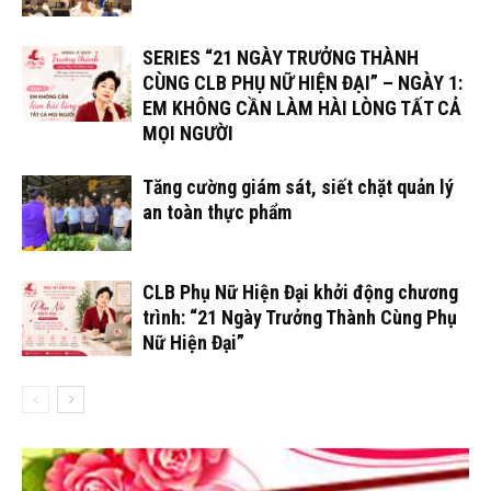
SERIES “21 NGÀY TRƯỞNG THÀNH
CÙNG CLB PHỤ NỮ HIỆN ĐẠI” – NGÀY 1:
EM KHÔNG CẦN LÀM HÀI LÒNG TẤT CẢ
MỌI NGƯỜI
Tăng cường giám sát, siết chặt quản lý
an toàn thực phẩm
CLB Phụ Nữ Hiện Đại khởi động chương
trình: “21 Ngày Trưởng Thành Cùng Phụ
Nữ Hiện Đại”