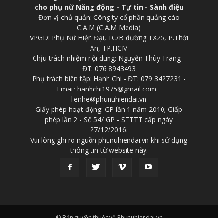
cho phụ nữ Năng động - Tự tin - Sành điệu
Đơn vị chủ quản: Công ty cổ phần quảng cáo
C.A.M (C.A.M Media)
VPGD: Phụ Nữ Hiện Đại, 1C/B đường TX25, P.Thới
An, TP.HCM
Chịu trách nhiệm nội dung: Nguyễn Thùy Trang -
ĐT: 076 8943493
Phụ trách biên tập: Hạnh Chi - ĐT: 079 3427231 -
Email: hanhchi1975@gmail.com -
lienhe@phunuhiendai.vn
Giấy phép hoạt động: GP lần 1 năm 2010; Giấp
phép lần 2 - Số 54/ GP - STTTT cấp ngày
27/12/2016.
Vui lòng ghi rõ nguồn phunuhiendai.vn khi sử dụng
thông tin từ website này.
© Bản quyền thuộc về Phunuhiendai.vn