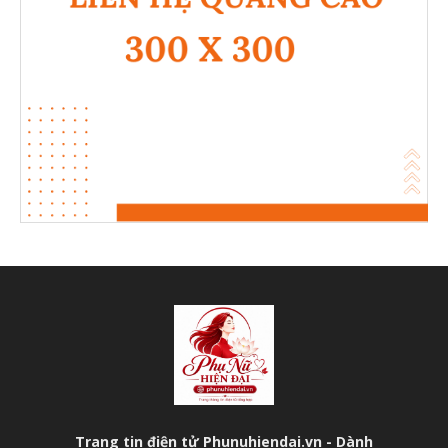
Trang tin điện tử Phunuhiendai.vn - Dành