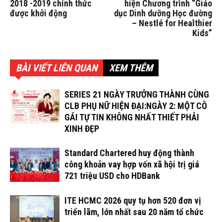
2018 -2019 chính thức
hiện Chương trình “Giáo
được khởi động
dục Dinh dưỡng Học đường
– Nestlé for Healthier
Kids”
BÀI VIẾT LIÊN QUAN
XEM THÊM
SERIES 21 NGÀY TRƯỞNG THÀNH CÙNG
CLB PHỤ NỮ HIỆN ĐẠI:NGÀY 2: MỘT CÔ
GÁI TỰ TIN KHÔNG NHẤT THIẾT PHẢI
XINH ĐẸP
Standard Chartered huy động thành
công khoản vay hợp vốn xã hội trị giá
721 triệu USD cho HDBank
ITE HCMC 2026 quy tụ hơn 520 đơn vị
triển lãm, lớn nhất sau 20 năm tổ chức