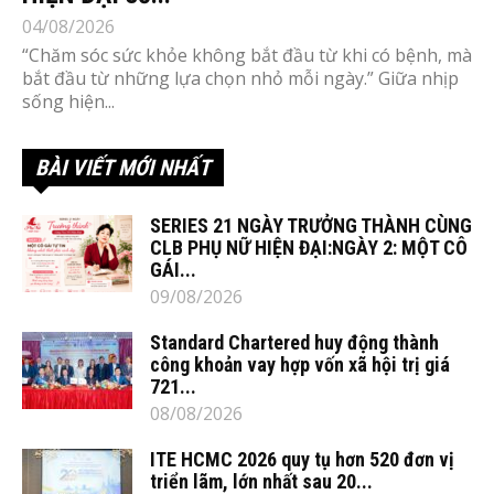
04/08/2026
“Chăm sóc sức khỏe không bắt đầu từ khi có bệnh, mà
bắt đầu từ những lựa chọn nhỏ mỗi ngày.” Giữa nhịp
sống hiện...
BÀI VIẾT MỚI NHẤT
SERIES 21 NGÀY TRƯỞNG THÀNH CÙNG
CLB PHỤ NỮ HIỆN ĐẠI:NGÀY 2: MỘT CÔ
GÁI...
09/08/2026
Standard Chartered huy động thành
công khoản vay hợp vốn xã hội trị giá
721...
08/08/2026
ITE HCMC 2026 quy tụ hơn 520 đơn vị
triển lãm, lớn nhất sau 20...