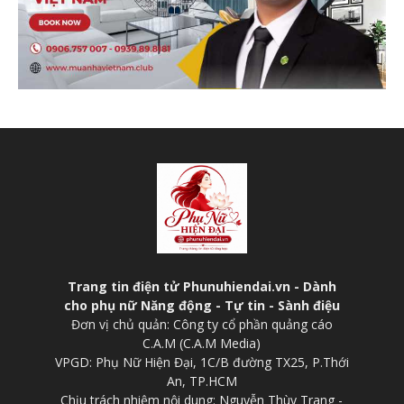
Trang tin điện tử Phunuhiendai.vn - Dành
cho phụ nữ Năng động - Tự tin - Sành điệu
Đơn vị chủ quản: Công ty cổ phần quảng cáo
C.A.M (C.A.M Media)
VPGD: Phụ Nữ Hiện Đại, 1C/B đường TX25, P.Thới
An, TP.HCM
Chịu trách nhiệm nội dung: Nguyễn Thùy Trang -