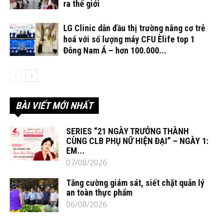
ra thế giới
LG Clinic dẫn đầu thị trường nâng cơ trẻ
hoá với số lượng máy CFU Èlife top 1
Đông Nam Á – hơn 100.000...
BÀI VIẾT MỚI NHẤT
SERIES “21 NGÀY TRƯỞNG THÀNH
CÙNG CLB PHỤ NỮ HIỆN ĐẠI” – NGÀY 1:
EM...
07/08/2026
Tăng cường giám sát, siết chặt quản lý
an toàn thực phẩm
06/08/2026