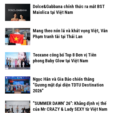
Dolce&Gabbana chính thức ra mắt BST
Maiolica tại Việt Nam
Mang theo nón lá và khát vọng Việt, Vân
Phạm tranh tài tại Thái Lan
Teoxane công bố Top 8 Đơn vị Tiên
phong Baby Glow tại Việt Nam
Ngọc Hân và Gia Bảo chiến thắng
“Gương mặt đại diện TDTU Destination
2026”
“SUMMER DAWN’ 26”: Khẳng định vị thế
của Mr CRAZY & Lady SEXY từ Việt Nam