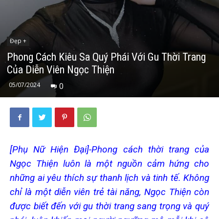
Đẹp +
Phong Cách Kiêu Sa Quý Phái Với Gu Thời Trang
Của Diễn Viên Ngọc Thiện
05/07/2024
0
[Phụ Nữ Hiện Đại]-Phong cách thời trang của
Ngọc Thiện luôn là một nguồn cảm hứng cho
những ai yêu thích sự thanh lịch và tinh tế. Không
chỉ là một diễn viên trẻ tài năng, Ngọc Thiện còn
được biết đến với gu thời trang sang trọng và quý