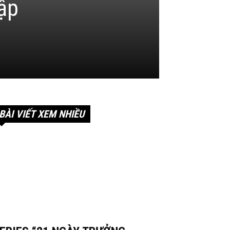
ập
BÀI VIẾT XEM NHIỀU