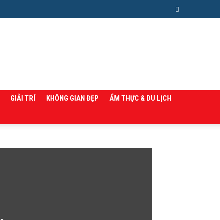
GIẢI TRÍ
KHÔNG GIAN ĐẸP
ẨM THỰC & DU LỊCH