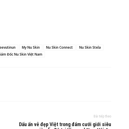
Leevutinun
My Nu Skin
Nu Skin Connect
Nu Skin Stela
iám Đốc Nu Skin Việt Nam
Bài tiếp theo
Dấu ấn vẻ đẹp Việt trong đám cưới giới siêu