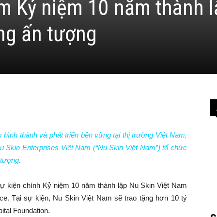
m Kỷ niệm 10 năm thành l
ộng ấn tượng
ình thành và phát triển bền vững tại thị trường Việt Nam,
Skin Enterprises Việt Nam (“Nu Skin Việt Nam”) tổ chức
 tượng.
ự kiện chính Kỷ niệm 10 năm thành lập Nu Skin Việt Nam
ace. Tại sự kiện, Nu Skin Việt Nam sẽ trao tặng hơn 10 tỷ
tal Foundation.