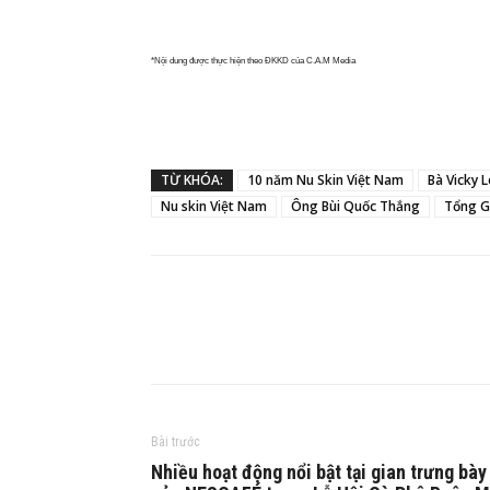
*Nội dung được thực hiện theo ĐKKD của C.A.M Media
TỪ KHÓA:
10 năm Nu Skin Việt Nam
Bà Vicky 
Nu skin Việt Nam
Ông Bùi Quốc Thắng
Tổng G
Bài trước
Nhiều hoạt động nổi bật tại gian trưng bày