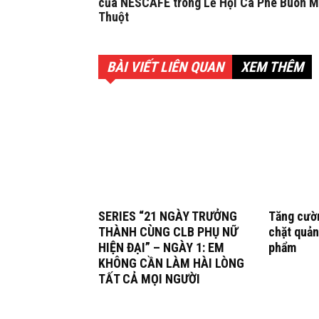
của NESCAFÉ trong Lễ Hội Cà Phê Buôn 
Thuột
BÀI VIẾT LIÊN QUAN
XEM THÊM
SERIES “21 NGÀY TRƯỞNG
Tăng cườn
THÀNH CÙNG CLB PHỤ NỮ
chặt quản
HIỆN ĐẠI” – NGÀY 1: EM
phẩm
KHÔNG CẦN LÀM HÀI LÒNG
TẤT CẢ MỌI NGƯỜI