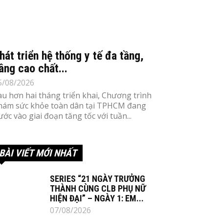
hát triển hệ thống y tế đa tầng,
âng cao chất...
5/08/2026
au hơn hai tháng triển khai, Chương trình
hám sức khỏe toàn dân tại TPHCM đang
ước vào giai đoạn tăng tốc với tuần...
BÀI VIẾT MỚI NHẤT
SERIES “21 NGÀY TRƯỞNG
THÀNH CÙNG CLB PHỤ NỮ
HIỆN ĐẠI” – NGÀY 1: EM...
07/08/2026