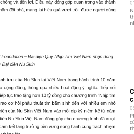
chóng và tiện lợi. Điều này đóng góp quan trọng vào thành
0
hẩm đột phá, mang lại hiệu quả vượt trội, được người dùng
N
t
n
 Foundation – Đại diện Quỹ Nhịp Tim Việt Nam nhận đóng
ừ Đại diện Nu Skin
nh tựu của Nu Skin tại Việt Nam trong hành trình 10 năm
o cộng đồng, thông qua nhiều hoạt động ý nghĩa. Tiếp nối
C
 tiếp tục trao tặng hơn 10 tỷ đồng cho chương trình “Nhịp tim
c
trao cơ hội phẫu thuật tim bẩm sinh đến với nhiều em nhỏ
0
iên của Nu Skin Việt Nam vào mỗi dịp kỷ niệm kể từ năm
P
ố tiền Nu Skin Việt Nam đóng góp cho chương trình đã vượt
c
cam kết tăng trưởng bền vững song hành cùng trách nhiệm
th