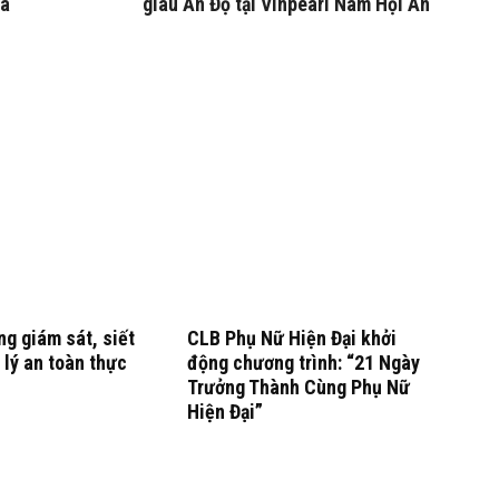
Ma
giàu Ấn Độ tại Vinpearl Nam Hội An
g giám sát, siết
CLB Phụ Nữ Hiện Đại khởi
 lý an toàn thực
động chương trình: “21 Ngày
Trưởng Thành Cùng Phụ Nữ
Hiện Đại”