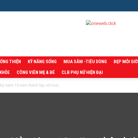
SỐNG THIỆN
KỸ NĂNG SỐNG
MUA SẮM -TIÊU DÙNG
ĐẸP MỖI GIỜ
 KHỎE
CÔNG VIÊN MẸ & BÉ
CLB PHỤ NỮ HIỆN ĐẠI
Kỷ niệm 10 năm thành lập với loạt...