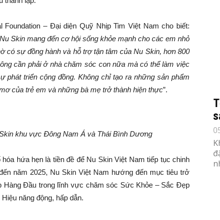
 thành lập.
 Foundation – Đại diện Quỹ Nhịp Tim Việt Nam cho biết:
g Nu Skin mang đến cơ hội sống khỏe mạnh cho các em nhỏ
hờ có sự đồng hành và hỗ trợ tận tâm của Nu Skin, hơn 800
ng cần phải ở nhà chăm sóc con nữa mà có thể làm việc
 sự phát triển cộng đồng. Không chỉ tạo ra những sản phẩm
 mơ của trẻ em và những bà mẹ trở thành hiện thực
”.
T
s
0
u Skin khu vực Đông Nam Á và Thái Bình Dương
K
đ
ố hóa hứa hẹn là tiền đề để Nu Skin Việt Nam tiếp tục chinh
n
 đến năm 2025, Nu Skin Việt Nam hướng đến mục tiêu trở
ợp Hàng Đầu trong lĩnh vực chăm sóc Sức Khỏe – Sắc Đẹp
 Hiệu năng động, hấp dẫn.