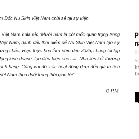
 Đốc Nu Skin Việt Nam chia sẻ tại sự kiện
P
Việt Nam chia sẻ:
“Mười năm là cột mốc quan trọng trong
n
g Việt Nam
, đánh dấu thời điểm để Nu Skin
Việt Nam
tạo sự
 vững chắc. Hiện thực hóa tầm nhìn đến 2025, chúng tôi tập
0
động kinh doanh, tạo điều kiện cho các
Nhà liên kết thương
S
k
ch hàng. Cùng với đó, các hoạt động đem đến giá trị tích
b
iệt Nam
theo đuổi trong thời gian tới”
.
G.P.M