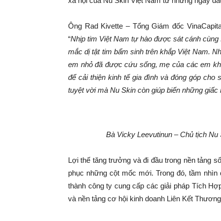
xã hội của Nu Skin Việt Nam từ những ngày đầu
Ông Rad Kivette – Tổng Giám đốc VinaCapital
“
Nhịp tim Việt Nam tự hào được sát cánh cùn
mắc dị tật tim bẩm sinh trên khắp Việt Nam. N
em nhỏ đã được cứu sống, mẹ của các em khô
để cải thiện kinh tế gia đình và đóng góp cho
tuyệt vời mà Nu Skin còn giúp biến những giấc
Bà Vicky Leevutinun – Chủ tịch N
Lợi thế tăng trưởng và đi đầu trong nền tảng s
phục những cột mốc mới. Trong đó, tầm nhìn
thành công ty cung cấp các giải pháp Tích H
và nền tảng cơ hội kinh doanh Liên Kết Thương