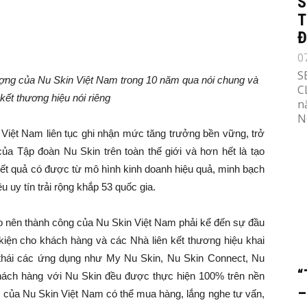
S
T
Đ
0
S
ượng của Nu Skin Việt Nam trong 10 năm qua nói chung và
C
kết thương hiệu nói riêng
n
N
 Việt Nam liên tục ghi nhận mức tăng trưởng bền vững, trở
của Tập đoàn Nu Skin trên toàn thế giới và hơn hết là tạo
kết quả có được từ mô hình kinh doanh hiệu quả, minh bạch
 uy tín trải rộng khắp 53 quốc gia.
ạo nên thành công của Nu Skin Việt Nam phải kể đến sự đầu
 kiện cho khách hàng và các Nhà liên kết thương hiệu khai
 thái các ứng dụng như My Nu Skin, Nu Skin Connect, Nu
“
hách hàng với Nu Skin đều được thực hiện 100% trên nền
–
ác của Nu Skin Việt Nam có thể mua hàng, lắng nghe tư vấn,