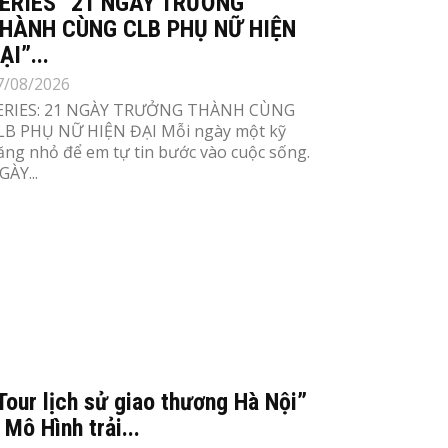
ERIES “21 NGÀY TRƯỞNG
HÀNH CÙNG CLB PHỤ NỮ HIỆN
ẠI”...
7/08/2026
ERIES: 21 NGÀY TRƯỞNG THÀNH CÙNG
LB PHỤ NỮ HIỆN ĐẠI Mỗi ngày một kỹ
ăng nhỏ để em tự tin bước vào cuộc sống.
GÀY...
Tour lịch sử giao thương Hà Nội”
 Mô Hình trải...