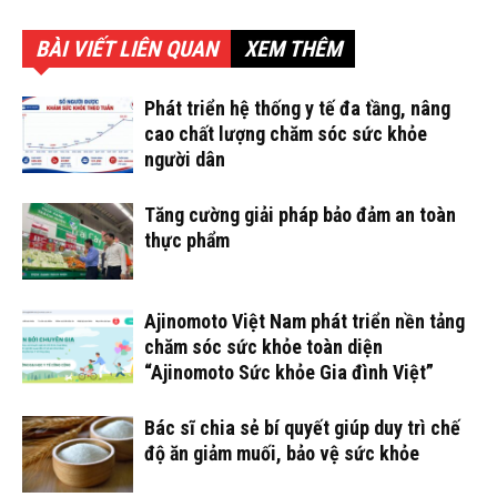
BÀI VIẾT LIÊN QUAN
XEM THÊM
Phát triển hệ thống y tế đa tầng, nâng
cao chất lượng chăm sóc sức khỏe
người dân
Tăng cường giải pháp bảo đảm an toàn
thực phẩm
Ajinomoto Việt Nam phát triển nền tảng
chăm sóc sức khỏe toàn diện
“Ajinomoto Sức khỏe Gia đình Việt”
Bác sĩ chia sẻ bí quyết giúp duy trì chế
độ ăn giảm muối, bảo vệ sức khỏe