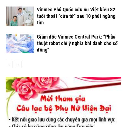
Vinmec Phú Quốc cứu nữ Việt kiều 82
tuổi thoát “cửa tử” sau 10 phút ngừng
tim
Giám đốc Vinmec Central Park: “Phẫu
thuật robot chỉ ý nghĩa khi dành cho số
đông”