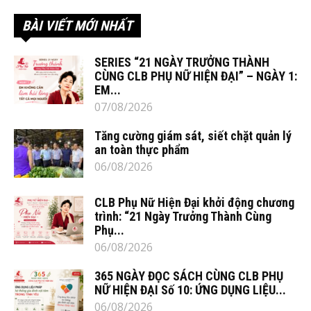
BÀI VIẾT MỚI NHẤT
SERIES “21 NGÀY TRƯỞNG THÀNH
CÙNG CLB PHỤ NỮ HIỆN ĐẠI” – NGÀY 1:
EM...
07/08/2026
Tăng cường giám sát, siết chặt quản lý
an toàn thực phẩm
06/08/2026
CLB Phụ Nữ Hiện Đại khởi động chương
trình: “21 Ngày Trưởng Thành Cùng
Phụ...
06/08/2026
365 NGÀY ĐỌC SÁCH CÙNG CLB PHỤ
NỮ HIỆN ĐẠI Số 10: ỨNG DỤNG LIỆU...
06/08/2026