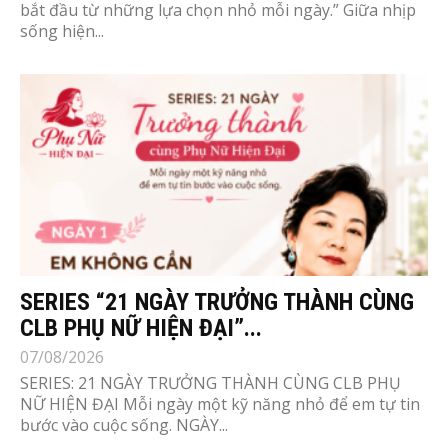
bắt đầu từ những lựa chọn nhỏ mỗi ngày.” Giữa nhịp
sống hiện...
SERIES “21 NGÀY TRƯỞNG THÀNH CÙNG
CLB PHỤ NỮ HIỆN ĐẠI”...
07/08/2026
SERIES: 21 NGÀY TRƯỞNG THÀNH CÙNG CLB PHỤ
NỮ HIỆN ĐẠI Mỗi ngày một kỹ năng nhỏ để em tự tin
bước vào cuộc sống. NGÀY...