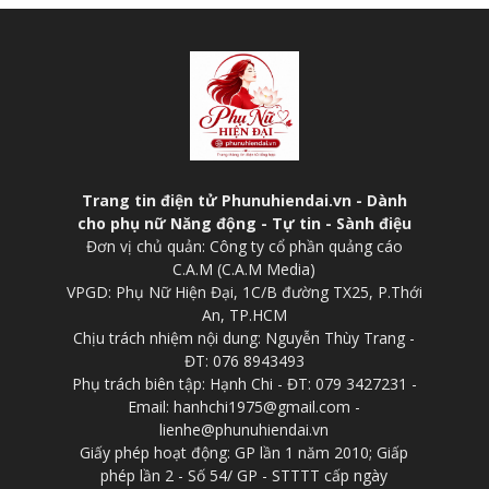
Trang tin điện tử Phunuhiendai.vn - Dành
cho phụ nữ Năng động - Tự tin - Sành điệu
Đơn vị chủ quản: Công ty cổ phần quảng cáo
C.A.M (C.A.M Media)
VPGD: Phụ Nữ Hiện Đại, 1C/B đường TX25, P.Thới
An, TP.HCM
Chịu trách nhiệm nội dung: Nguyễn Thùy Trang -
ĐT: 076 8943493
Phụ trách biên tập: Hạnh Chi - ĐT: 079 3427231 -
Email: hanhchi1975@gmail.com -
lienhe@phunuhiendai.vn
Giấy phép hoạt động: GP lần 1 năm 2010; Giấp
phép lần 2 - Số 54/ GP - STTTT cấp ngày