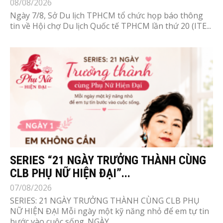
08/08/2026
Ngày 7/8, Sở Du lịch TPHCM tổ chức họp báo thông
tin về Hội chợ Du lịch Quốc tế TPHCM lần thứ 20 (ITE...
SERIES “21 NGÀY TRƯỞNG THÀNH CÙNG
CLB PHỤ NỮ HIỆN ĐẠI”...
07/08/2026
SERIES: 21 NGÀY TRƯỞNG THÀNH CÙNG CLB PHỤ
NỮ HIỆN ĐẠI Mỗi ngày một kỹ năng nhỏ để em tự tin
bước vào cuộc sống. NGÀY...