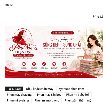
năng.
H.H.M
TỪ KHÓA:
Điêu khắc chân mày
Kỹ thuật phun xăm
Phun mày shading
Phun mày tán bột
Phun mí babydoll
Phun mí eyeliner
Phun mí mở tròng
Phun xăm thẩm mỹ