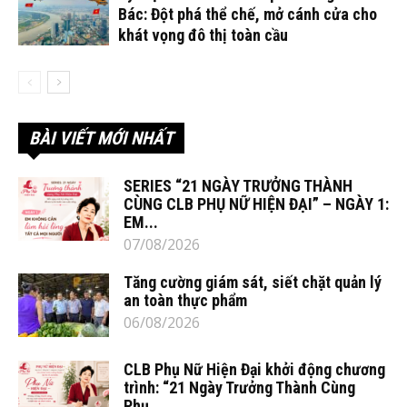
Bác: Đột phá thể chế, mở cánh cửa cho
khát vọng đô thị toàn cầu
BÀI VIẾT MỚI NHẤT
SERIES “21 NGÀY TRƯỞNG THÀNH
CÙNG CLB PHỤ NỮ HIỆN ĐẠI” – NGÀY 1:
EM...
07/08/2026
Tăng cường giám sát, siết chặt quản lý
an toàn thực phẩm
06/08/2026
CLB Phụ Nữ Hiện Đại khởi động chương
trình: “21 Ngày Trưởng Thành Cùng
Phụ...