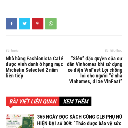
Bài trước
Bài tiếp theo
Nhà hàng Fashionista Café
“Siêu” đặc quyền của cư
được vinh danh ở hạng mục
dân Vinhomes khi sử dụng
Michelin Selected 2 năm
xe điện VinFast Lợi chồng
liên tiếp
lợi cho người “ở nhà
Vinhomes, đi xe VinFast”
BÀI VIẾT LIÊN QUAN
XEM THÊM
365 NGÀY ĐỌC SÁCH CÙNG CLB PHỤ NỮ
HIỆN ĐẠI số 009: “Thảo dược bảo vệ sức