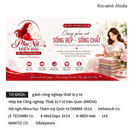
Kevalink Media
TỪ KHÓA:
gành công nghiệp thiết bị y tế
Hiệp hội Công nghiệp Thiết bị Y tế Hàn Quốc (KMDIA)
Hội nghị Khoa học Thẩm mỹ Quốc tế DEMIRE 2024
Inthetech Co.
JS TECHWIN Co.
K-Med Expo 2024
K-MEDI Hub
Ltd
MANTIZ CO.
SillaSystem