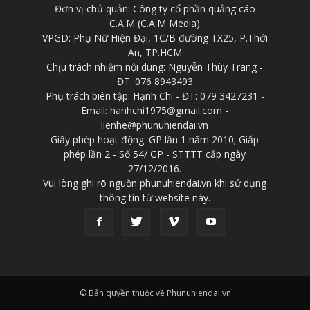
Đơn vị chủ quản: Công ty cổ phần quảng cáo
C.A.M (C.A.M Media)
VPGD: Phụ Nữ Hiện Đại, 1C/B đường TX25, P.Thới
An, TP.HCM
Chịu trách nhiệm nội dung: Nguyễn Thùy Trang -
ĐT: 076 8943493
Phụ trách biên tập: Hạnh Chi - ĐT: 079 3427231 -
Email: hanhchi1975@gmail.com -
lienhe@phunuhiendai.vn
Giấy phép hoạt động: GP lần 1 năm 2010; Giấp
phép lần 2 - Số 54/ GP - STTTT cấp ngày
27/12/2016.
Vui lòng ghi rõ nguồn phunuhiendai.vn khi sử dụng
thông tin từ website này.
© Bản quyền thuộc về Phunuhiendai.vn