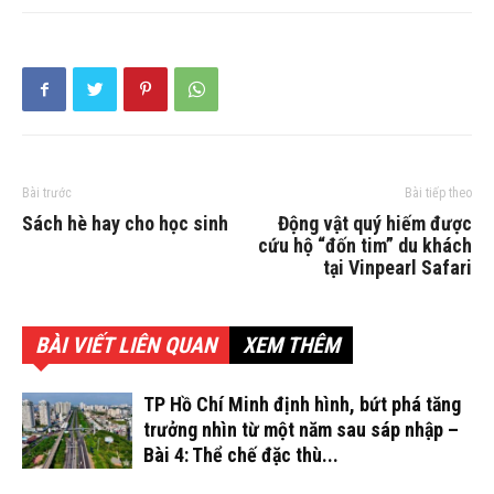
Bài trước
Bài tiếp theo
Sách hè hay cho học sinh
Động vật quý hiếm được
cứu hộ “đốn tim” du khách
tại Vinpearl Safari
BÀI VIẾT LIÊN QUAN
XEM THÊM
TP Hồ Chí Minh định hình, bứt phá tăng
trưởng nhìn từ một năm sau sáp nhập –
Bài 4: Thể chế đặc thù...