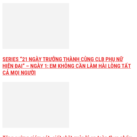
SERIES “21 NGÀY TRƯỞNG THÀNH CÙNG CLB PHỤ NỮ
HIỆN ĐẠI” – NGÀY 1: EM KHÔNG CẦN LÀM HÀI LÒNG TẤT
CẢ MỌI NGƯỜI