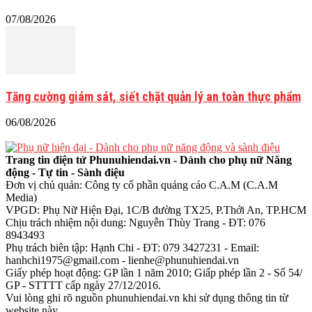
07/08/2026
Tăng cường giám sát, siết chặt quản lý an toàn thực phẩm
06/08/2026
Trang tin điện tử Phunuhiendai.vn - Dành cho phụ nữ Năng
động - Tự tin - Sành điệu
Đơn vị chủ quản: Công ty cổ phần quảng cáo C.A.M (C.A.M
Media)
VPGD: Phụ Nữ Hiện Đại, 1C/B đường TX25, P.Thới An, TP.HCM
Chịu trách nhiệm nội dung: Nguyễn Thùy Trang - ĐT: 076
8943493
Phụ trách biên tập: Hạnh Chi - ĐT: 079 3427231 - Email:
hanhchi1975@gmail.com - lienhe@phunuhiendai.vn
Giấy phép hoạt động: GP lần 1 năm 2010; Giấp phép lần 2 - Số 54/
GP - STTTT cấp ngày 27/12/2016.
Vui lòng ghi rõ nguồn phunuhiendai.vn khi sử dụng thông tin từ
website này.