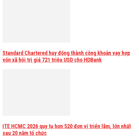
Standard Chartered huy động thành công khoản vay hợp
vốn xã hội trị giá 721 triệu USD cho HDBank
ITE HCMC 2026 quy tụ hơn 520 đơn vị triển lãm, lớn nhất
sau 20 năm tổ chức