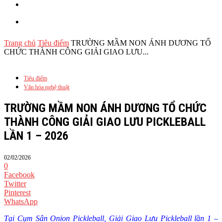
Công viên Mẹ & bé
CLB Phụ Nữ Hiện Đại
Trang chủ
Tiêu điểm
TRƯỜNG MẦM NON ÁNH DƯƠNG TỔ
CHỨC THÀNH CÔNG GIẢI GIAO LƯU...
Tiêu điểm
Văn hóa nghệ thuật
TRƯỜNG MẦM NON ÁNH DƯƠNG TỔ CHỨC
THÀNH CÔNG GIẢI GIAO LƯU PICKLEBALL
LẦN 1 – 2026
02/02/2026
0
Facebook
Twitter
Pinterest
WhatsApp
Tại Cụm Sân Onion Pickleball, Giải Giao Lưu Pickleball lần 1 –