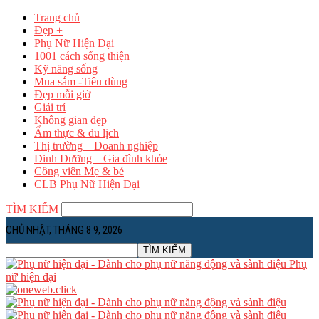
Trang chủ
Đẹp +
Phụ Nữ Hiện Đại
1001 cách sống thiện
Kỹ năng sống
Mua sắm -Tiêu dùng
Đẹp mỗi giờ
Giải trí
Không gian đẹp
Ẩm thực & du lịch
Thị trường – Doanh nghiệp
Dinh Dưỡng – Gia đình khỏe
Công viên Mẹ & bé
CLB Phụ Nữ Hiện Đại
TÌM KIẾM
CHỦ NHẬT, THÁNG 8 9, 2026
Phụ
nữ hiện đại