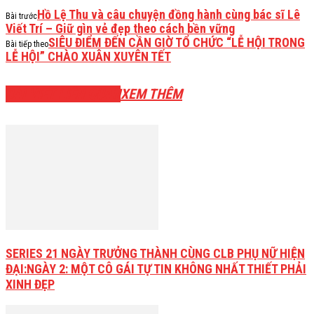
Hồ Lệ Thu và câu chuyện đồng hành cùng bác sĩ Lê
Bài trước
Viết Trí – Giữ gìn vẻ đẹp theo cách bền vững
SIÊU ĐIỂM ĐẾN CẦN GIỜ TỔ CHỨC “LỄ HỘI TRONG
Bài tiếp theo
LỄ HỘI” CHÀO XUÂN XUYÊN TẾT
BÀI VIẾT LIÊN QUAN
XEM THÊM
SERIES 21 NGÀY TRƯỞNG THÀNH CÙNG CLB PHỤ NỮ HIỆN
ĐẠI:NGÀY 2: MỘT CÔ GÁI TỰ TIN KHÔNG NHẤT THIẾT PHẢI
XINH ĐẸP