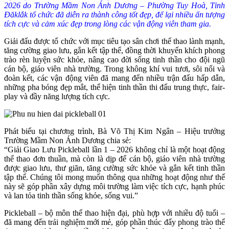
2026 do Trường Mầm Non Ánh Dương – Phường Tuy Hoà, Tỉnh
Đăklắk tổ chức đã diễn ra thành công tốt đẹp, để lại nhiều ấn tượng
tích cực và cảm xúc đẹp trong lòng các vận động viên tham gia.
Giải đấu được tổ chức với mục tiêu tạo sân chơi thể thao lành mạnh,
tăng cường giao lưu, gắn kết tập thể, đồng thời khuyến khích phong
trào rèn luyện sức khỏe, nâng cao đời sống tinh thần cho đội ngũ
cán bộ, giáo viên nhà trường. Trong không khí vui tươi, sôi nổi và
đoàn kết, các vận động viên đã mang đến nhiều trận đấu hấp dẫn,
những pha bóng đẹp mắt, thể hiện tinh thần thi đấu trung thực, fair-
play và đầy năng lượng tích cực.
Phát biểu tại chương trình, Bà Võ Thị Kim Ngân – Hiệu trưởng
Trường Mầm Non Ánh Dương chia sẻ:
“Giải Giao Lưu Pickleball lần 1 – 2026 không chỉ là một hoạt động
thể thao đơn thuần, mà còn là dịp để cán bộ, giáo viên nhà trường
được giao lưu, thư giãn, tăng cường sức khỏe và gắn kết tinh thần
tập thể. Chúng tôi mong muốn thông qua những hoạt động như thế
này sẽ góp phần xây dựng môi trường làm việc tích cực, hạnh phúc
và lan tỏa tinh thần sống khỏe, sống vui.”
Pickleball – bộ môn thể thao hiện đại, phù hợp với nhiều độ tuổi –
đã mang đến trải nghiệm mới mẻ, góp phần thúc đẩy phong trào thể