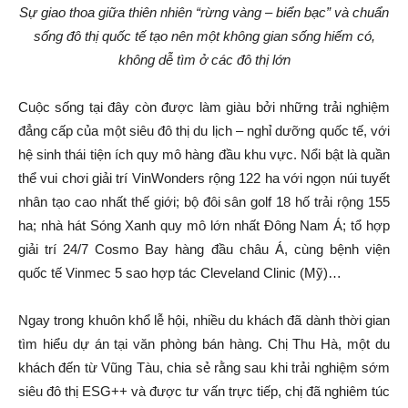
Sự giao thoa giữa thiên nhiên “rừng vàng – biển bạc” và chuẩn
sống đô thị quốc tế tạo nên một không gian sống hiếm có,
không dễ tìm ở các đô thị lớn
Cuộc sống tại đây còn được làm giàu bởi những trải nghiệm
đẳng cấp của một siêu đô thị du lịch – nghỉ dưỡng quốc tế, với
hệ sinh thái tiện ích quy mô hàng đầu khu vực. Nổi bật là quần
thể vui chơi giải trí VinWonders rộng 122 ha với ngọn núi tuyết
nhân tạo cao nhất thế giới; bộ đôi sân golf 18 hố trải rộng 155
ha; nhà hát Sóng Xanh quy mô lớn nhất Đông Nam Á; tổ hợp
giải trí 24/7 Cosmo Bay hàng đầu châu Á, cùng bệnh viện
quốc tế Vinmec 5 sao hợp tác Cleveland Clinic (Mỹ)…
Ngay trong khuôn khổ lễ hội, nhiều du khách đã dành thời gian
tìm hiểu dự án tại văn phòng bán hàng. Chị Thu Hà, một du
khách đến từ Vũng Tàu, chia sẻ rằng sau khi trải nghiệm sớm
siêu đô thị ESG++ và được tư vấn trực tiếp, chị đã nghiêm túc