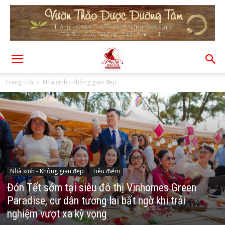
Trang chủ
Nhà xinh - Không gian đẹp
Nhà xinh - Không gian đẹp
Tiêu điểm
Đón Tết sớm tại siêu đô thị Vinhomes Green
Paradise, cư dân tương lai bất ngờ khi trải
nghiệm vượt xa kỳ vọng