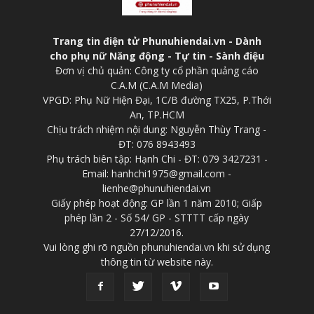
Trang tin điện tử Phunuhiendai.vn - Dành
cho phụ nữ Năng động - Tự tin - Sành điệu
Đơn vị chủ quản: Công ty cổ phần quảng cáo
C.A.M (C.A.M Media)
VPGD: Phụ Nữ Hiện Đại, 1C/B đường TX25, P.Thới
An, TP.HCM
Chịu trách nhiệm nội dung: Nguyễn Thùy Trang -
ĐT: 076 8943493
Phụ trách biên tập: Hạnh Chi - ĐT: 079 3427231 -
Email: hanhchi1975@gmail.com -
lienhe@phunuhiendai.vn
Giấy phép hoạt động: GP lần 1 năm 2010; Giấp
phép lần 2 - Số 54/ GP - STTTT cấp ngày
27/12/2016.
Vui lòng ghi rõ nguồn phunuhiendai.vn khi sử dụng
thông tin từ website này.