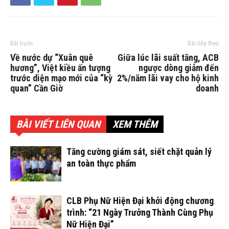
Bài trước
Bài tiếp theo
Về nước dự “Xuân quê
Giữa lúc lãi suất tăng, ACB
hương”, Việt kiều ấn tượng
ngược dòng giảm đến
trước diện mạo mới của “kỳ
2%/năm lãi vay cho hộ kinh
quan” Cần Giờ
doanh
BÀI VIẾT LIÊN QUAN
XEM THÊM
Tăng cường giám sát, siết chặt quản lý
an toàn thực phẩm
CLB Phụ Nữ Hiện Đại khởi động chương
trình: “21 Ngày Trưởng Thành Cùng Phụ
Nữ Hiện Đại”