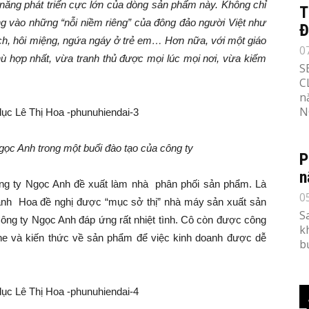
 năng phát triển cực lớn của dòng sản phẩm này. Không chỉ
T
g vào những “nỗi niềm riêng” của đông đảo người Việt như
Đ
ách, hôi miệng, ngứa ngáy ở trẻ em… Hơn nữa, với một giáo
0
hù hợp nhất, vừa tranh thủ được mọi lúc mọi nơi, vừa kiếm
S
C
n
N
ọc Anh trong một buổi đào tạo của công ty
P
n
ông ty Ngọc Anh đề xuất làm nhà phân phối sản phẩm. Là
0
oanh Hoa đề nghị được “mục sở thị” nhà máy sản xuất sản
S
ng ty Ngọc Anh đáp ứng rất nhiệt tình. Cô còn được công
k
line và kiến thức về sản phẩm để việc kinh doanh được dễ
b