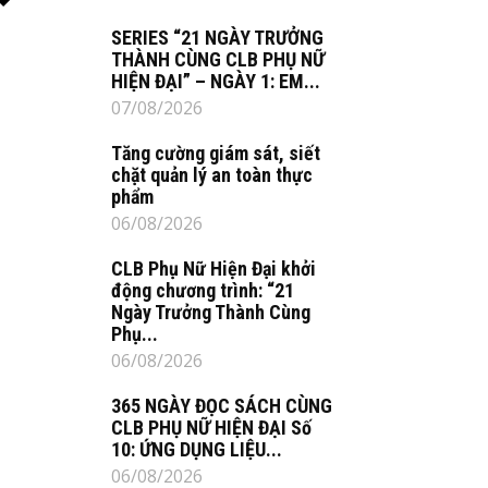
SERIES “21 NGÀY TRƯỞNG
THÀNH CÙNG CLB PHỤ NỮ
HIỆN ĐẠI” – NGÀY 1: EM...
07/08/2026
Tăng cường giám sát, siết
chặt quản lý an toàn thực
phẩm
06/08/2026
CLB Phụ Nữ Hiện Đại khởi
động chương trình: “21
Ngày Trưởng Thành Cùng
Phụ...
06/08/2026
365 NGÀY ĐỌC SÁCH CÙNG
CLB PHỤ NỮ HIỆN ĐẠI Số
10: ỨNG DỤNG LIỆU...
06/08/2026