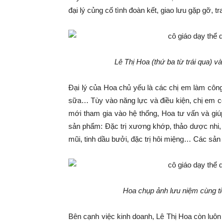
đại lý củng cố tình đoàn kết, giao lưu gặp gỡ, t
Lê Thị Hoa (thứ ba từ trái qua) và
Đại lý của Hoa chủ yếu là các chị em làm côn
sữa… Tùy vào năng lực và điều kiện, chị em c
mới tham gia vào hệ thống, Hoa tư vấn và giúp
sản phẩm: Đặc trị xương khớp, thảo dược nhi, đ
mũi, tinh dầu bưởi, đặc trị hôi miệng… Các sản
Hoa chụp ảnh lưu niệm cùng t
Bên cạnh việc kinh doanh, Lê Thị Hoa còn luôn 