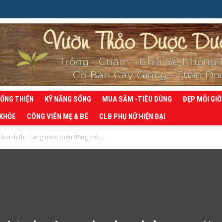
SỐNG THIỆN
KỸ NĂNG SỐNG
MUA SẮM -TIÊU DÙNG
ĐẸP MỖI GIỜ
 KHỎE
CÔNG VIÊN MẸ & BÉ
CLB PHỤ NỮ HIỆN ĐẠI
oanh thu hàng trăm triệu đồng mỗi...