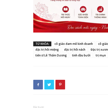
TỪ KHÓA:
cô giáo đam mê kinh doanh
cô giá
đặc trị hôi miệng
đặc trị hôi nách
Đặc trị xươ
tiến sĩ Lê Thẩm Dương
tinh dầu bưởi
trị mụn
Bài trước