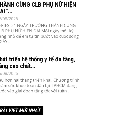
HÀNH CÙNG CLB PHỤ NỮ HIỆN
ẠI”...
7/08/2026
ERIES: 21 NGÀY TRƯỞNG THÀNH CÙNG
LB PHỤ NỮ HIỆN ĐẠI Mỗi ngày một kỹ
ăng nhỏ để em tự tin bước vào cuộc sống.
GÀY...
hát triển hệ thống y tế đa tầng,
âng cao chất...
5/08/2026
au hơn hai tháng triển khai, Chương trình
hám sức khỏe toàn dân tại TPHCM đang
ước vào giai đoạn tăng tốc với tuần...
BÀI VIẾT MỚI NHẤT