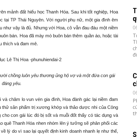
T
trên mảnh đất hiếu học Thanh Hóa. Sau khi tốt nghiệp, Hoa
q
ọc tại TP Thái Nguyên. Với người phụ nữ, một gia đình êm
0
u như vậy là đủ. Nhưng với Hoa, cô vẫn đau đáu một niềm
T
buôn bán. Hoa đã mày mò buôn bán thêm quần áo, hoặc tài
T
êu thích và đam mê.
c
đố
C
gười chồng luôn yêu thương ủng hộ vợ và một đứa con gái
c
đáng yêu.
0
ái và chăm lo vun vén gia đình, Hoa đành gác lại niềm đam
P
c
 thử sản phẩm trị xương khớp và thảo dược nhi của Công
th
 con gái lúc đó bị sốt và muỗi đốt thấy có tác dụng và
giáo quê Thanh Hóa nhen nhóm lên ý tưởng sẽ phân phối các
về lý do vì sao lại quyết định kinh doanh nhanh lẹ như thế,
S