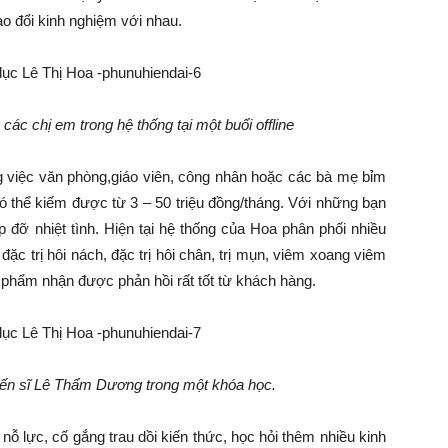
rao đổi kinh nghiệm với nhau.
 các chị em trong hệ thống tại một buổi offline
g việc văn phòng,giáo viên, công nhân hoặc các bà mẹ bỉm
ó thể kiếm được từ 3 – 50 triệu đồng/tháng. Với những bạn
 đỡ nhiệt tình. Hiện tại hệ thống của Hoa phân phối nhiều
ặc trị hôi nách, đặc trị hôi chân, trị mụn, viêm xoang viêm
 phẩm nhận được phản hồi rất tốt từ khách hàng.
iến sĩ Lê Thẩm Dương trong một khóa học.
nỗ lực, cố gắng trau dồi kiến thức, học hỏi thêm nhiều kinh