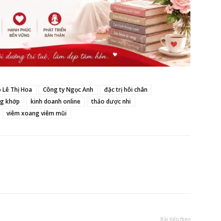
o Lê Thị Hoa
Công ty Ngọc Anh
đặc trị hôi chân
ng khớp
kinh doanh online
thảo dược nhi
viêm xoang viêm mũi
Bài tiếp theo