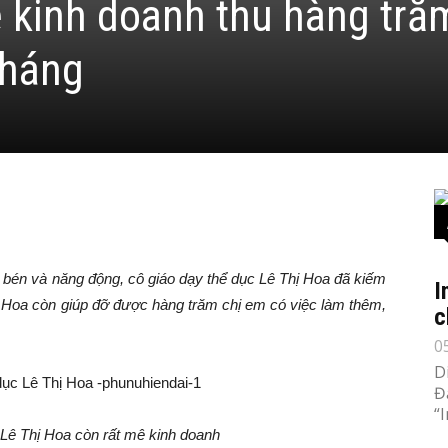
 kinh doanh thu hàng tră
tháng
bén và năng động, cô giáo dạy thể dục Lê Thị Hoa đã kiếm
I
, Hoa còn giúp đỡ được hàng trăm chị em có việc làm thêm,
c
0
D
Đ
“
 Lê Thị Hoa còn rất mê kinh doanh