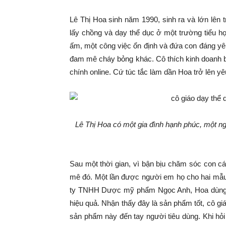
Lê Thị Hoa sinh năm 1990, sinh ra và lớn lên 
lấy chồng và dạy thể dục ở một trường tiểu h
ấm, một công việc ổn định và đứa con đáng yê
đam mê cháy bỏng khác. Cô thích kinh doanh 
chính online. Cứ túc tắc làm dần Hoa trở lên y
Lê Thị Hoa có một gia đình hạnh phúc, một n
Sau một thời gian, vì bận bịu chăm sóc con c
mê đó. Một lần được người em họ cho hai mẫu
ty TNHH Dược mỹ phẩm Ngọc Anh, Hoa dùng cho
hiệu quả. Nhận thấy đây là sản phẩm tốt, cô 
sản phẩm này đến tay người tiêu dùng. Khi hỏi 