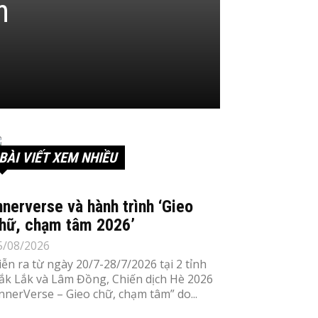
m
BÀI VIẾT XEM NHIỀU
nnerverse và hành trình ‘Gieo
hữ, chạm tâm 2026’
5/08/2026
iễn ra từ ngày 20/7-28/7/2026 tại 2 tỉnh
ắk Lắk và Lâm Đồng, Chiến dịch Hè 2026
InnerVerse – Gieo chữ, chạm tâm” do...