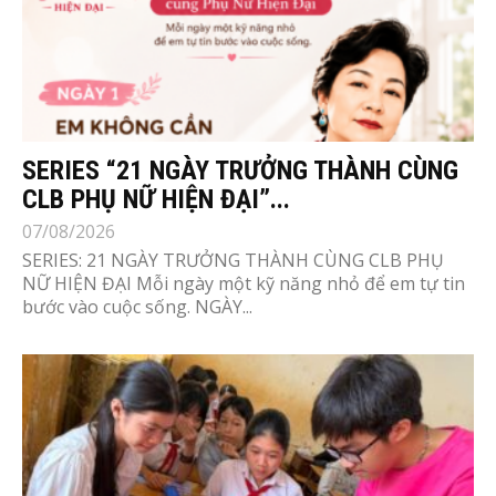
SERIES “21 NGÀY TRƯỞNG THÀNH CÙNG
CLB PHỤ NỮ HIỆN ĐẠI”...
07/08/2026
SERIES: 21 NGÀY TRƯỞNG THÀNH CÙNG CLB PHỤ
NỮ HIỆN ĐẠI Mỗi ngày một kỹ năng nhỏ để em tự tin
bước vào cuộc sống. NGÀY...