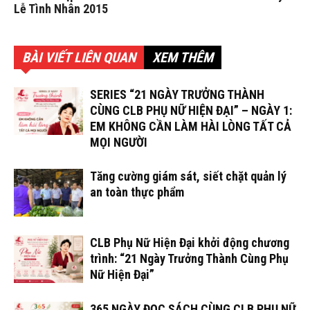
Lễ Tình Nhân 2015
BÀI VIẾT LIÊN QUAN
XEM THÊM
SERIES “21 NGÀY TRƯỞNG THÀNH
CÙNG CLB PHỤ NỮ HIỆN ĐẠI” – NGÀY 1:
EM KHÔNG CẦN LÀM HÀI LÒNG TẤT CẢ
MỌI NGƯỜI
Tăng cường giám sát, siết chặt quản lý
an toàn thực phẩm
CLB Phụ Nữ Hiện Đại khởi động chương
trình: “21 Ngày Trưởng Thành Cùng Phụ
Nữ Hiện Đại”
365 NGÀY ĐỌC SÁCH CÙNG CLB PHỤ NỮ