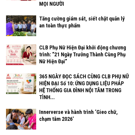
MỌI NGƯỜI
Tăng cường giám sát, siết chặt quản lý
an toàn thực phẩm
CLB Phụ Nữ Hiện Đại khởi động chương
trình: “21 Ngày Trưởng Thành Cùng Phụ
Nữ Hiện Đại”
365 NGÀY ĐỌC SÁCH CÙNG CLB PHỤ NỮ
HIỆN ĐẠI Số 10: ỨNG DỤNG LIỆU PHÁP
HỆ THỐNG GIA ĐÌNH NỘI TÂM TRONG
TÌNH...
Innerverse và hành trình ‘Gieo chữ,
chạm tâm 2026’