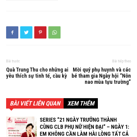
Bài trước
Bài tiếp theo
Quà Trung Thu cho những ai
Mời quý phụ huynh và các
yêu thích sự tinh tế, cầu kỳ
bé tham gia Ngày hội “Nôn
nao mùa tựu trường”
BÀI VIẾT LIÊN QUAN
XEM THÊM
SERIES “21 NGÀY TRƯỞNG THÀNH
CÙNG CLB PHỤ NỮ HIỆN ĐẠI” – NGÀY 1:
EM KHÔNG CẦN LÀM HÀI LÒNG TẤT CẢ