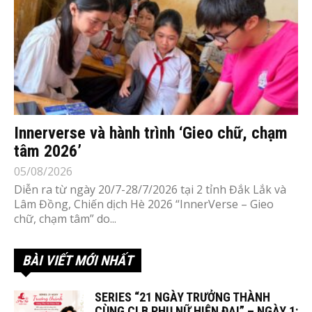
Innerverse và hành trình ‘Gieo chữ, chạm
tâm 2026’
05/08/2026
Diễn ra từ ngày 20/7-28/7/2026 tại 2 tỉnh Đắk Lắk và
Lâm Đồng, Chiến dịch Hè 2026 “InnerVerse – Gieo
chữ, chạm tâm” do...
BÀI VIẾT MỚI NHẤT
SERIES “21 NGÀY TRƯỞNG THÀNH
CÙNG CLB PHỤ NỮ HIỆN ĐẠI” – NGÀY 1: