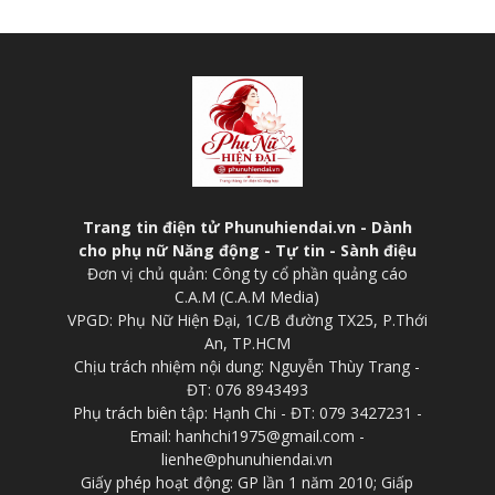
Trang tin điện tử Phunuhiendai.vn - Dành
cho phụ nữ Năng động - Tự tin - Sành điệu
Đơn vị chủ quản: Công ty cổ phần quảng cáo
C.A.M (C.A.M Media)
VPGD: Phụ Nữ Hiện Đại, 1C/B đường TX25, P.Thới
An, TP.HCM
Chịu trách nhiệm nội dung: Nguyễn Thùy Trang -
ĐT: 076 8943493
Phụ trách biên tập: Hạnh Chi - ĐT: 079 3427231 -
Email: hanhchi1975@gmail.com -
lienhe@phunuhiendai.vn
Giấy phép hoạt động: GP lần 1 năm 2010; Giấp