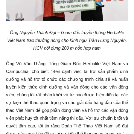
Ông Nguyễn Thành Đạt – Giám đốc truyền thông Herbalife
Việt Nam trao thưởng nóng cho kình ngư Trần Hưng Nguyên,
HCV nội dung 200 m hỗn hợp nam
Ông Vũ Văn Thắng, Tổng Giám Đốc Herbalife Việt Nam và
Campuchia, cho biết: “Bên cạnh việc tài trợ sản phẩm dinh
dưỡng và hỗ trợ tổ chức các chương trình chia sẻ và huấn
luyện kiến thức dinh dưỡng và vận động cho các vận động
viên, chúng tôi rất phấn khởi và tự hào được hiện diện tại các
sự kiện thể thao quan trọng và các giải đấu hàng đầu của thể
thao Việt Nam để góp phần động viên và hỗ trợ các vận động
viên phát huy tốt nhất tiềm năng thi đấu. Với sự chuẩn bịtốt và
quyết tâm cao, tôi tin rằng Đoàn Thể Thao Việt Nam sẽ đạt
được các mục tiêu đề ra tại sự kiện thể thao quan trọng này”.