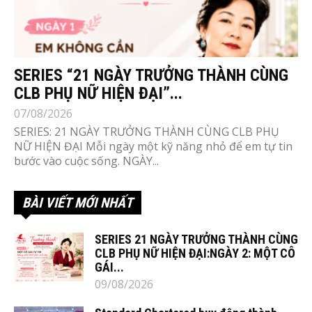
SERIES “21 NGÀY TRƯỞNG THÀNH CÙNG
CLB PHỤ NỮ HIỆN ĐẠI”...
07/08/2026
SERIES: 21 NGÀY TRƯỞNG THÀNH CÙNG CLB PHỤ
NỮ HIỆN ĐẠI Mỗi ngày một kỹ năng nhỏ để em tự tin
bước vào cuộc sống. NGÀY...
BÀI VIẾT MỚI NHẤT
SERIES 21 NGÀY TRƯỞNG THÀNH CÙNG
CLB PHỤ NỮ HIỆN ĐẠI:NGÀY 2: MỘT CÔ
GÁI...
09/08/2026