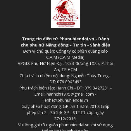
Trang tin điện tử Phunuhiendai.vn - Dành
cho phụ nữ Năng động - Tự tin - Sành điệu
Đơn vị chủ quản: Công ty cổ phần quảng cáo
C.A.M (C.A.M Media)
VPGD: Phụ Nữ Hiện Đại, 1C/B đường TX25, P.Thới
An, TP.HCM
Chịu trách nhiệm nội dung: Nguyễn Thùy Trang -
ĐT: 076 8943493
Phụ trách biên tập: Hạnh Chi - ĐT: 079 3427231 -
Email: hanhchi1975@gmail.com -
lienhe@phunuhiendai.vn
Giấy phép hoạt động: GP lần 1 năm 2010; Giấp
phép lần 2 - Số 54/ GP - STTTT cấp ngày
27/12/2016.
Vui lòng ghi rõ nguồn phunuhiendai.vn khi sử dụng
thông tin từ website này.