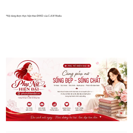
*Nội dung được thực hiện theo ĐKKD của C.A.M Media