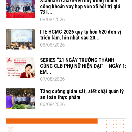
Standard Chartered huy động thành
công khoản vay hợp vốn xã hội trị giá
721...
08/08/2026
ITE HCMC 2026 quy tụ hơn 520 đơn vị
triển lãm, lớn nhất sau 20...
08/08/2026
SERIES “21 NGÀY TRƯỞNG THÀNH
CÙNG CLB PHỤ NỮ HIỆN ĐẠI” – NGÀY 1:
EM...
07/08/2026
Tăng cường giám sát, siết chặt quản lý
an toàn thực phẩm
06/08/2026