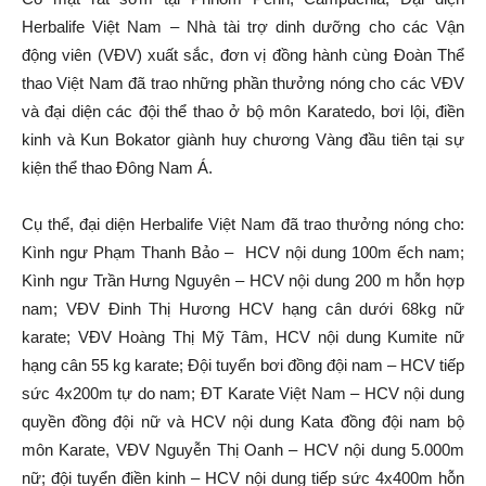
Herbalife Việt Nam – Nhà tài trợ dinh dưỡng cho các Vận
động viên (VĐV) xuất sắc, đơn vị đồng hành cùng Đoàn Thể
thao Việt Nam đã trao những phần thưởng nóng cho các VĐV
và đại diện các đội thể thao ở bộ môn Karatedo, bơi lội, điền
kinh và Kun Bokator giành huy chương Vàng đầu tiên tại sự
kiện thể thao Đông Nam Á.
Cụ thể, đại diện Herbalife Việt Nam đã trao thưởng nóng cho:
Kình ngư Phạm Thanh Bảo – HCV nội dung 100m ếch nam;
Kình ngư Trần Hưng Nguyên – HCV nội dung 200 m hỗn hợp
nam; VĐV Đinh Thị Hương HCV hạng cân dưới 68kg nữ
karate; VĐV Hoàng Thị Mỹ Tâm, HCV nội dung Kumite nữ
hạng cân 55 kg karate; Đội tuyển bơi đồng đội nam – HCV tiếp
sức 4x200m tự do nam; ĐT Karate Việt Nam – HCV nội dung
quyền đồng đội nữ và HCV nội dung Kata đồng đội nam bộ
môn Karate, VĐV Nguyễn Thị Oanh – HCV nội dung 5.000m
nữ; đội tuyển điền kinh – HCV nội dung tiếp sức 4x400m hỗn