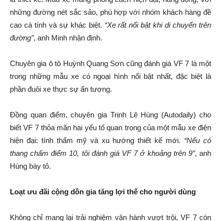
những đường nét sắc sảo, phù hợp với nhóm khách hàng đề
cao cá tính và sự khác biệt.
“Xe rất nổi bật khi di chuyển trên
đường”
, anh Minh nhận định.
Chuyên gia ô tô Huỳnh Quang Sơn cũng đánh giá VF 7 là một
trong những mẫu xe có ngoại hình nổi bật nhất, đặc biệt là
phần đuôi xe thực sự ấn tượng.
Đồng quan điểm, chuyên gia Trịnh Lê Hùng (Autodaily) cho
biết VF 7 thỏa mãn hai yếu tố quan trọng của một mẫu xe điện
hiện đại: tính thẩm mỹ và xu hướng thiết kế mới.
“Nếu có
thang chấm điểm 10, tôi đánh giá VF 7 ở khoảng trên 9”
, anh
Hùng bày tỏ.
Loạt ưu đãi cộng dồn gia tăng lợi thế cho người dùng
Không chỉ mang lại trải nghiệm vận hành vượt trội, VF 7 còn