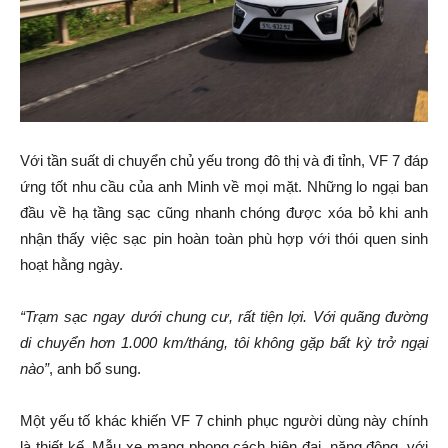
Với tần suất di chuyển chủ yếu trong đô thị và đi tỉnh, VF 7 đáp
ứng tốt nhu cầu của anh Minh về mọi mặt. Những lo ngại ban
đầu về hạ tầng sạc cũng nhanh chóng được xóa bỏ khi anh
nhận thấy việc sạc pin hoàn toàn phù hợp với thói quen sinh
hoạt hằng ngày.
“Trạm sạc ngay dưới chung cư, rất tiện lợi. Với quãng đường
di chuyển hơn 1.000 km/tháng, tôi không gặp bất kỳ trở ngại
nào”
, anh bổ sung.
Một yếu tố khác khiến VF 7 chinh phục người dùng này chính
là thiết kế. Mẫu xe mang phong cách hiện đại, năng động, với