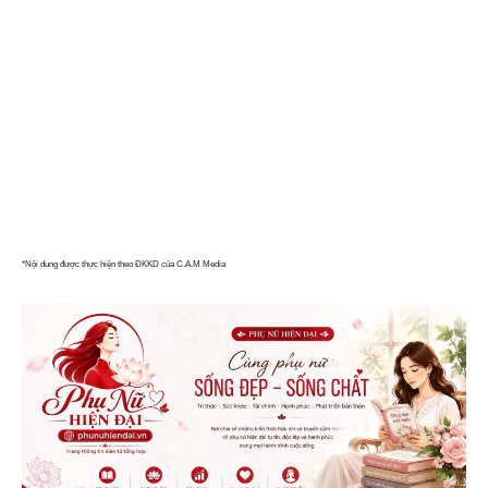
*Nội dung được thực hiện theo ĐKKD của C.A.M Media