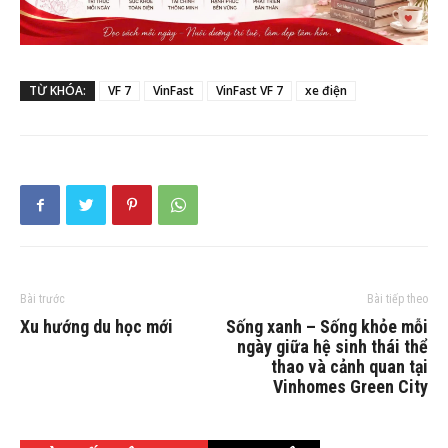
TỪ KHÓA:
VF 7
VinFast
VinFast VF 7
xe điện
Bài trước
Bài tiếp theo
Xu hướng du học mới
Sống xanh – Sống khỏe mỗi
ngày giữa hệ sinh thái thể
thao và cảnh quan tại
Vinhomes Green City