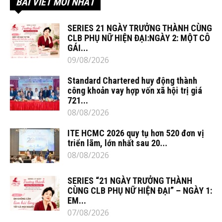
BÀI VIẾT MỚI NHẤT
SERIES 21 NGÀY TRƯỞNG THÀNH CÙNG
CLB PHỤ NỮ HIỆN ĐẠI:NGÀY 2: MỘT CÔ
GÁI...
09/08/2026
Standard Chartered huy động thành
công khoản vay hợp vốn xã hội trị giá
721...
08/08/2026
ITE HCMC 2026 quy tụ hơn 520 đơn vị
triển lãm, lớn nhất sau 20...
08/08/2026
SERIES “21 NGÀY TRƯỞNG THÀNH
CÙNG CLB PHỤ NỮ HIỆN ĐẠI” – NGÀY 1:
EM...
07/08/2026