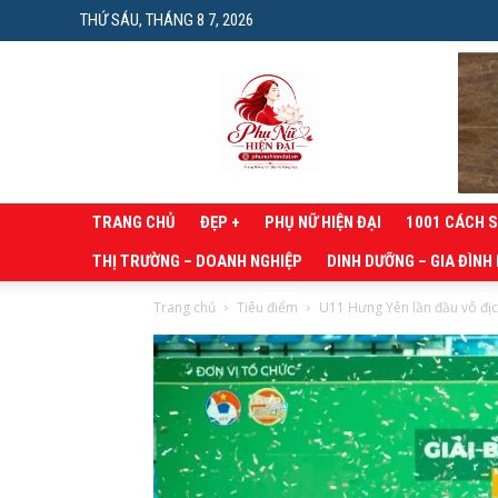
THỨ SÁU, THÁNG 8 7, 2026
Phụ
nữ
hiện
đại
TRANG CHỦ
ĐẸP +
PHỤ NỮ HIỆN ĐẠI
1001 CÁCH 
THỊ TRƯỜNG – DOANH NGHIỆP
DINH DƯỠNG – GIA ĐÌNH
Trang chủ
Tiêu điểm
U11 Hưng Yên lần đầu vô địc