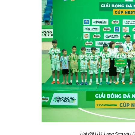
Hai đội U11 Lạng Sơn và U