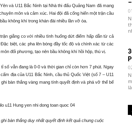
–
 Yên và U11 Bắc Ninh tại Nhà thi đấu Quảng Nam đã mang
0
 chuyên môn và cảm xúc. Hai đội đã cống hiến một trận cầu
N
bầu không khí trong khán đài nhiều lần vỡ òa.
t
n
 trận giằng co với nhiều tình huống dứt điểm hấp dẫn từ cả
 Đặc biệt, các pha lên bóng đầy tốc độ và chính xác từ các
3
 môn đối phương, tạo nên bầu không khí hồi hộp, thú vị.
P
tỉ số vẫn đang là 0-0 và thời gian chỉ còn hơn 7 phút. Ngay
0
c cấm địa của U11 Bắc Ninh, cầu thủ Quốc Việt (số 7 – U11
N
m
ghi bàn thắng vàng mang tính quyết định và phá vỡ thế bế
l
ghi bàn thắng duy nhất quyết định kết quả chung cuộc