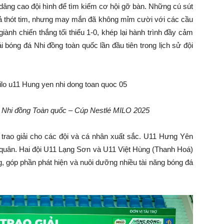
 dâng cao đội hình để tìm kiếm cơ hội gỡ bàn. Những cú sút
giả thót tim, nhưng may mắn đã không mỉm cười với các cầu
ành chiến thắng tối thiểu 1-0, khép lại hành trình đầy cảm
 bóng đá Nhi đồng toàn quốc lần đầu tiên trong lịch sử đội
á Nhi đồng Toàn quốc – Cúp Nestlé MILO 2025
g trao giải cho các đội và cá nhân xuất sắc. U11 Hưng Yên
 quân. Hai đội U11 Lạng Sơn và U11 Việt Hùng (Thanh Hoá)
g, góp phần phát hiện và nuôi dưỡng nhiều tài năng bóng đá