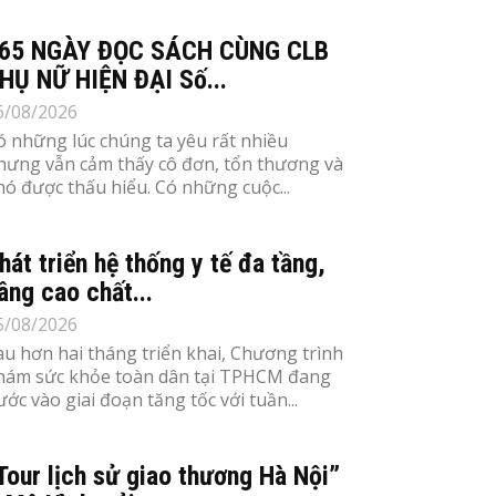
65 NGÀY ĐỌC SÁCH CÙNG CLB
HỤ NỮ HIỆN ĐẠI Số...
6/08/2026
ó những lúc chúng ta yêu rất nhiều
hưng vẫn cảm thấy cô đơn, tổn thương và
hó được thấu hiểu. Có những cuộc...
hát triển hệ thống y tế đa tầng,
âng cao chất...
5/08/2026
au hơn hai tháng triển khai, Chương trình
hám sức khỏe toàn dân tại TPHCM đang
ước vào giai đoạn tăng tốc với tuần...
Tour lịch sử giao thương Hà Nội”