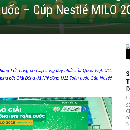
quốc – Cúp Nestlé MILO 2
chung kết, bằng pha lập công duy nhất của Quốc Việt, U11
S
hung kết Giải Bóng đá Nhi đồng U11 Toàn quốc Cúp Nestlé
T
Đ
0
S
C
n
N