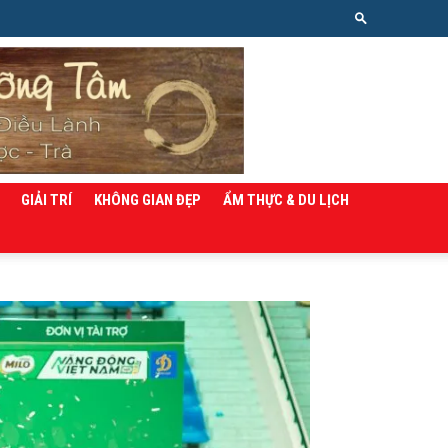
GIẢI TRÍ
KHÔNG GIAN ĐẸP
ẨM THỰC & DU LỊCH