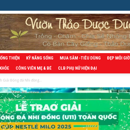
SỐNG THIỆN
KỸ NĂNG SỐNG
MUA SẮM -TIÊU DÙNG
ĐẸP MỖI GIỜ
 KHỎE
CÔNG VIÊN MẸ & BÉ
CLB PHỤ NỮ HIỆN ĐẠI
h Giải Bóng đá Nhi đồng...