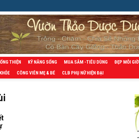
SỐNG THIỆN
KỸ NĂNG SỐNG
MUA SẮM -TIÊU DÙNG
ĐẸP MỖI GIỜ
 KHỎE
CÔNG VIÊN MẸ & BÉ
CLB PHỤ NỮ HIỆN ĐẠI
ùi
ết
ự