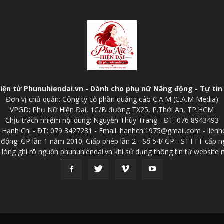
điện tử Phunuhiendai.vn - Dành cho phụ nữ Năng động - Tự tin 
Đơn vị chủ quản: Công ty cổ phần quảng cáo C.A.M (C.A.M Media)
VPGD: Phụ Nữ Hiện Đại, 1C/B đường TX25, P.Thới An, TP.HCM
Chịu trách nhiệm nội dung: Nguyễn Thùy Trang - ĐT: 076 8943493
p: Hạnh Chi - ĐT: 079 3427231 - Email: hanhchi1975@gmail.com - lien
 động: GP lần 1 năm 2010; Giấp phép lần 2 - Số 54/ GP - STTTT cấp n
 lòng ghi rõ nguồn phunuhiendai.vn khi sử dụng thông tin từ website 