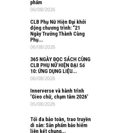
phẩm
06/08/2026
CLB Phụ Nữ Hiện Đại khởi
động chương trình: “21
Ngày Trưởng Thành Cùng
Phụ...
06/08/2026
365 NGÀY ĐỌC SÁCH CÙNG
CLB PHỤ NỮ HIỆN ĐẠI Số
10: ỨNG DỤNG LIỆU...
06/08/2026
Innerverse và hành trình
‘Gieo chữ, chạm tâm 2026’
05/08/2026
Tối đa bảo toàn, trao truyền
di sản: Sản phẩm bảo hiểm
liên kết chung...