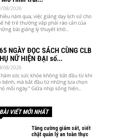
1/08/2026
hiều năm qua, việc giảng dạy lịch sử cho
hế hệ trẻ thường vấp phải rào cản của
hững bài giảng lý thuyết khô...
65 NGÀY ĐỌC SÁCH CÙNG CLB
HỤ NỮ HIỆN ĐẠI số...
4/08/2026
Chăm sóc sức khỏe không bắt đầu từ khi
ó bệnh, mà bắt đầu từ những lựa chọn
hỏ mỗi ngày.” Giữa nhịp sống hiện...
BÀI VIẾT MỚI NHẤT
Tăng cường giám sát, siết
chặt quản lý an toàn thực