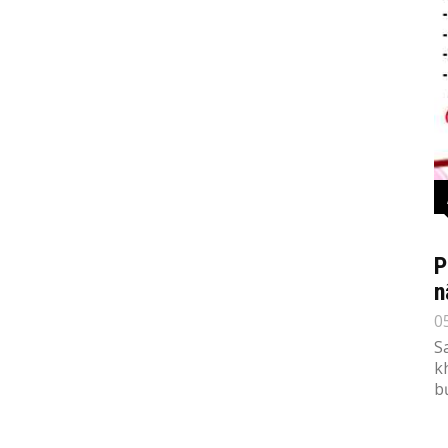
P
n
0
S
k
b