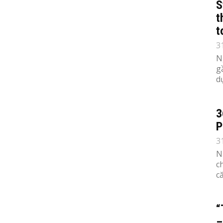
S
t
t
3
N
g
d
3
P
3
N
c
c
“
–