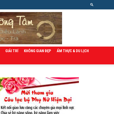
GIẢI TRÍ
KHÔNG GIAN ĐẸP
ẨM THỰC & DU LỊCH