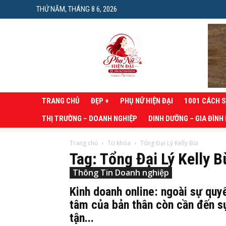
THỨ NĂM, THÁNG 8 6, 2026
Phụ
nữ
hiện
đại
TRANG CHỦ
ĐẸP +
PHỤ NỮ HIỆN ĐẠI
1001 CÁCH 
THỊ TRƯỜNG – DOANH NGHIỆP
DINH DƯỠNG – GIA ĐÌNH
Trang chủ
Từ khóa
Tổng Đại Lý Kelly Bùi
Tag: Tổng Đại Lý Kelly B
Thông Tin Doanh nghiệp
Kinh doanh online: ngoài sự quy
tâm của bản thân còn cần đến s
tận...