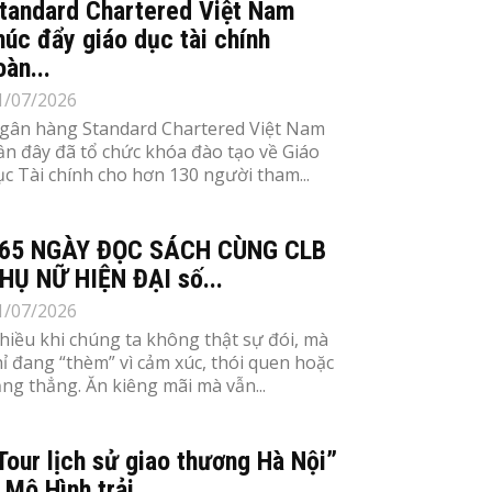
tandard Chartered Việt Nam
húc đẩy giáo dục tài chính
oàn...
1/07/2026
gân hàng Standard Chartered Việt Nam
ần đây đã tổ chức khóa đào tạo về Giáo
ục Tài chính cho hơn 130 người tham...
65 NGÀY ĐỌC SÁCH CÙNG CLB
HỤ NỮ HIỆN ĐẠI số...
1/07/2026
hiều khi chúng ta không thật sự đói, mà
hỉ đang “thèm” vì cảm xúc, thói quen hoặc
ăng thẳng. Ăn kiêng mãi mà vẫn...
Tour lịch sử giao thương Hà Nội”
 Mô Hình trải...