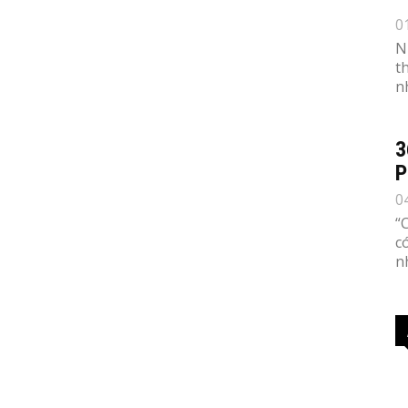
0
N
t
n
3
P
0
“
c
n