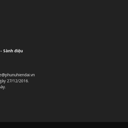
- Sành điệu
he@phunuhiendai.vn
gày 27/12/2016.
này.