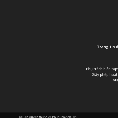
Trang tin 
Phụ trách biên tậ
Giấy phép hoạt
Vui
© Bản quyền thuộc về Phunuhiendai.vn