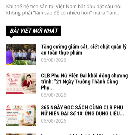
Khi thế hệ tích sản tại Việt Nam bắt đầu đặt câu hỏi
không phải “làm sao để có nhiều hơn” mà là “làm...
BÀI VIẾT MỚI NHẤT
Tăng cường giám sát, siết chặt quản lý
an toàn thực phẩm
06/08/2026
CLB Phụ Nữ Hiện Đại khởi động chương
trình: “21 Ngày Trưởng Thành Cùng
Phụ...
06/08/2026
365 NGÀY ĐỌC SÁCH CÙNG CLB PHỤ
NỮ HIỆN ĐẠI Số 10: ỨNG DỤNG LIỆU...
06/08/2026