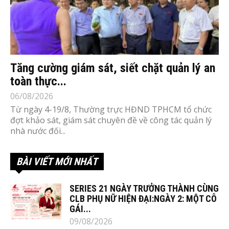
Tăng cường giám sát, siết chặt quản lý an
toàn thực...
06/08/2026
Từ ngày 4-19/8, Thường trực HĐND TPHCM tổ chức
đợt khảo sát, giám sát chuyên đề về công tác quản lý
nhà nước đối...
BÀI VIẾT MỚI NHẤT
SERIES 21 NGÀY TRƯỞNG THÀNH CÙNG
CLB PHỤ NỮ HIỆN ĐẠI:NGÀY 2: MỘT CÔ
GÁI...
09/08/2026