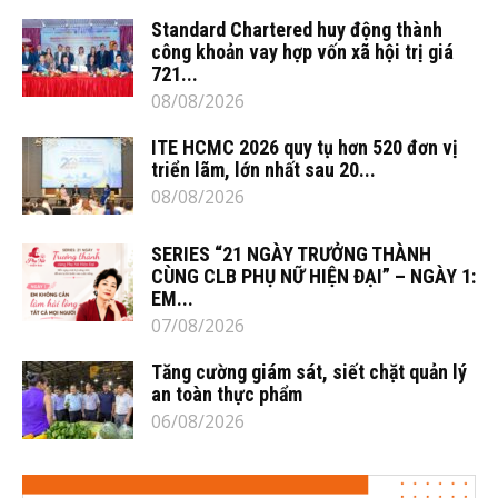
Standard Chartered huy động thành
công khoản vay hợp vốn xã hội trị giá
721...
08/08/2026
ITE HCMC 2026 quy tụ hơn 520 đơn vị
triển lãm, lớn nhất sau 20...
08/08/2026
SERIES “21 NGÀY TRƯỞNG THÀNH
CÙNG CLB PHỤ NỮ HIỆN ĐẠI” – NGÀY 1:
EM...
07/08/2026
Tăng cường giám sát, siết chặt quản lý
an toàn thực phẩm
06/08/2026