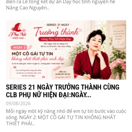
diễn ra Lễ tổng kết dự án Dạy học tình nguyện hè
Nắng Cao Nguyên...
SERIES 21 NGÀY TRƯỞNG THÀNH CÙNG
CLB PHỤ NỮ HIỆN ĐẠI:NGÀY...
09/08/2026
Mỗi ngày một kỹ năng nhỏ để em tự tin bước vào cuộc
sống. NGÀY 2: MỘT CÔ GÁI TỰ TIN KHÔNG NHẤT
THIẾT PHẢI...