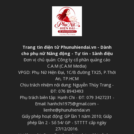
Trang tin điện tử Phunuhiendai.vn - Dành
cho phụ nữ Năng động - Tự tin - Sành điệu
Đơn vị chủ quản: Công ty cổ phần quảng cáo
C.A.M (C.A.M Media)
VPGD: Phụ Nữ Hiện Đại, 1C/B đường TX25, P.Thới
An, TP.HCM
Chịu trách nhiệm nội dung: Nguyễn Thùy Trang -
ĐT: 076 8943493
Phụ trách biên tập: Hạnh Chi - ĐT: 079 3427231 -
Email: hanhchi1975@gmail.com -
lienhe@phunuhiendai.vn
Giấy phép hoạt động: GP lần 1 năm 2010; Giấp
phép lần 2 - Số 54/ GP - STTTT cấp ngày
27/12/2016.