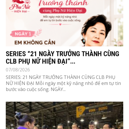
SERIES “21 NGÀY TRƯỞNG THÀNH CÙNG
CLB PHỤ NỮ HIỆN ĐẠI”...
07/08/2026
SERIES: 21 NGÀY TRƯỞNG THÀNH CÙNG CLB PHỤ
NỮ HIỆN ĐẠI Mỗi ngày một kỹ năng nhỏ để em tự tin
bước vào cuộc sống. NGÀY...