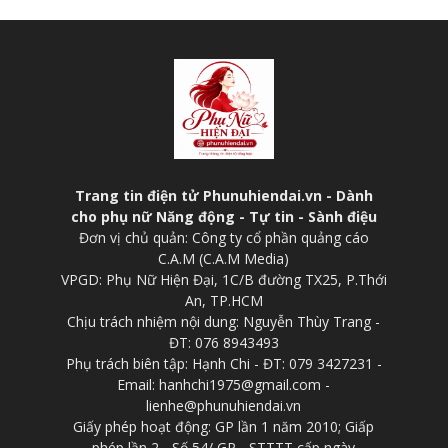
Trang tin điện tử Phunuhiendai.vn - Dành
cho phụ nữ Năng động - Tự tin - Sành điệu
Đơn vị chủ quản: Công ty cổ phần quảng cáo
C.A.M (C.A.M Media)
VPGD: Phụ Nữ Hiện Đại, 1C/B đường TX25, P.Thới
An, TP.HCM
Chịu trách nhiệm nội dung: Nguyễn Thùy Trang -
ĐT: 076 8943493
Phụ trách biên tập: Hạnh Chi - ĐT: 079 3427231 -
Email: hanhchi1975@gmail.com -
lienhe@phunuhiendai.vn
Giấy phép hoạt động: GP lần 1 năm 2010; Giấp
phép lần 2 - Số 54/ GP - STTTT cấp ngày