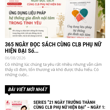
365 NGÀY ĐỌC SÁCH CÙNG CLB PHỤ NỮ
HIỆN ĐẠI Số...
06/08/2026
Có những lúc chúng ta yêu rất nhiều nhưng vẫn cảm
thấy cô đơn, tổn thương và khó được thấu hiểu. Có
những cuộc...
BÀI VIẾT MỚI NHẤT
SERIES “21 NGÀY TRƯỞNG THÀNH
CÙNG CLB PHỤ NỮ HIỆN ĐẠI” – NGÀY 1: