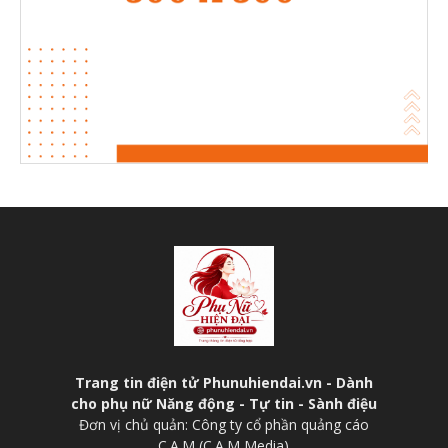
Trang tin điện tử Phunuhiendai.vn - Dành
cho phụ nữ Năng động - Tự tin - Sành điệu
Đơn vị chủ quản: Công ty cổ phần quảng cáo
C.A.M (C.A.M Media)