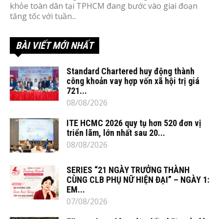
khỏe toàn dân tại TPHCM đang bước vào giai đoạn
tăng tốc với tuần...
BÀI VIẾT MỚI NHẤT
Standard Chartered huy động thành
công khoản vay hợp vốn xã hội trị giá
721...
08/08/2026
ITE HCMC 2026 quy tụ hơn 520 đơn vị
triển lãm, lớn nhất sau 20...
08/08/2026
SERIES “21 NGÀY TRƯỞNG THÀNH
CÙNG CLB PHỤ NỮ HIỆN ĐẠI” – NGÀY 1:
EM...
07/08/2026