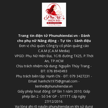
Trang tin điện tử Phunuhiendai.vn - Dành
cho phụ nữ Năng động - Tự tin - Sành điệu
Đơn vị chủ quản: Công ty cổ phần quảng cáo
C.A.M (C.A.M Media)
VPGD: Phụ Nữ Hiện Đại, 1C/B đường TX25, P.Thới
An, TP.HCM
Chịu trách nhiệm nội dung: Nguyễn Thùy Trang -
ĐT: 076 8943493
Phụ trách biên tập: Hạnh Chi - ĐT: 079 3427231 -
Email: hanhchi1975@gmail.com -
lienhe@phunuhiendai.vn
Giấy phép hoạt động: GP lần 1 năm 2010; Giấp
phép lần 2 - Số 54/ GP - STTTT cấp ngày
27/12/2016.
Vui lòng ghi rõ nguồn phunuhiendai.vn khi sử dụng