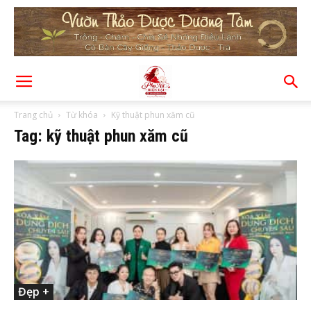
Trang chủ
Từ khóa
Kỹ thuật phun xăm cũ
Tag: kỹ thuật phun xăm cũ
Đẹp +