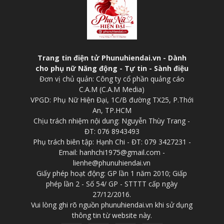
Trang tin điện tử Phunuhiendai.vn - Dành
cho phụ nữ Năng động - Tự tin - Sành điệu
Đơn vị chủ quản: Công ty cổ phần quảng cáo
C.A.M (C.A.M Media)
VPGD: Phụ Nữ Hiện Đại, 1C/B đường TX25, P.Thới
An, TP.HCM
Chịu trách nhiệm nội dung: Nguyễn Thùy Trang -
ĐT: 076 8943493
Phụ trách biên tập: Hạnh Chi - ĐT: 079 3427231 -
Email: hanhchi1975@gmail.com -
lienhe@phunuhiendai.vn
Giấy phép hoạt động: GP lần 1 năm 2010; Giấp
phép lần 2 - Số 54/ GP - STTTT cấp ngày
27/12/2016.
Vui lòng ghi rõ nguồn phunuhiendai.vn khi sử dụng
thông tin từ website này.