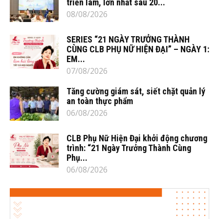
triển lãm, lớn nhất sau 20...
08/08/2026
SERIES “21 NGÀY TRƯỞNG THÀNH
CÙNG CLB PHỤ NỮ HIỆN ĐẠI” – NGÀY 1:
EM...
07/08/2026
Tăng cường giám sát, siết chặt quản lý
an toàn thực phẩm
06/08/2026
CLB Phụ Nữ Hiện Đại khởi động chương
trình: “21 Ngày Trưởng Thành Cùng
Phụ...
06/08/2026