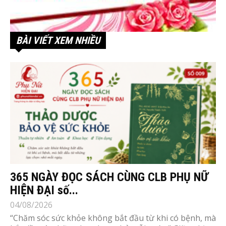
BÀI VIẾT XEM NHIỀU
365 NGÀY ĐỌC SÁCH CÙNG CLB PHỤ NỮ
HIỆN ĐẠI số...
04/08/2026
“Chăm sóc sức khỏe không bắt đầu từ khi có bệnh, mà