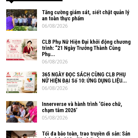
Tăng cường giám sát, siết chặt quản lý
an toàn thực phẩm
06/08/2026
CLB Phụ Nữ Hiện Đại khởi động chương
trình: “21 Ngày Trưởng Thành Cùng
Phụ...
06/08/2026
365 NGÀY ĐỌC SÁCH CÙNG CLB PHỤ
NỮ HIỆN ĐẠI Số 10: ỨNG DỤNG LIỆU...
06/08/2026
Innerverse và hành trình ‘Gieo chữ,
chạm tâm 2026’
05/08/2026
Tối đa bảo toàn, trao truyền di sản: Sản