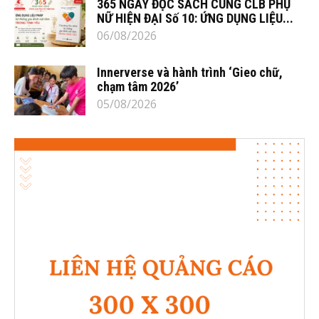
365 NGÀY ĐỌC SÁCH CÙNG CLB PHỤ
NỮ HIỆN ĐẠI Số 10: ỨNG DỤNG LIỆU...
06/08/2026
Innerverse và hành trình ‘Gieo chữ,
chạm tâm 2026’
05/08/2026