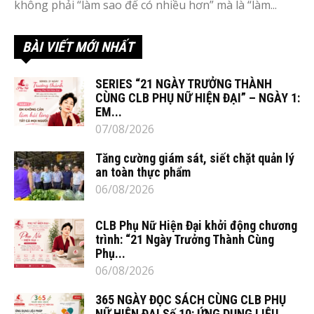
không phải “làm sao để có nhiều hơn” mà là “làm...
BÀI VIẾT MỚI NHẤT
SERIES “21 NGÀY TRƯỞNG THÀNH
CÙNG CLB PHỤ NỮ HIỆN ĐẠI” – NGÀY 1:
EM...
07/08/2026
Tăng cường giám sát, siết chặt quản lý
an toàn thực phẩm
06/08/2026
CLB Phụ Nữ Hiện Đại khởi động chương
trình: “21 Ngày Trưởng Thành Cùng
Phụ...
06/08/2026
365 NGÀY ĐỌC SÁCH CÙNG CLB PHỤ
NỮ HIỆN ĐẠI Số 10: ỨNG DỤNG LIỆU...