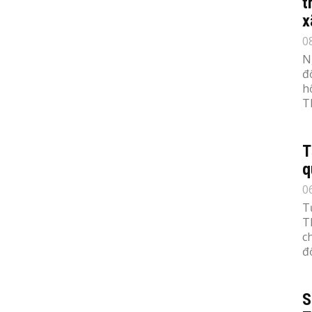
t
x
0
N
đ
h
T
T
q
0
T
T
c
đố
S