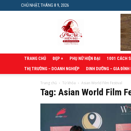
CHỦ NHẬT, THÁNG 8 9, 2026
Phụ
nữ
hiện
đại
TRANG CHỦ
ĐẸP +
PHỤ NỮ HIỆN ĐẠI
1001 CÁCH 
THỊ TRƯỜNG – DOANH NGHIỆP
DINH DƯỠNG – GIA ĐÌNH
Trang chủ
Từ khóa
Asian World Film Festival
Tag: Asian World Film Fe