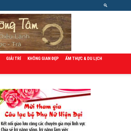
GIẢI TRÍ
KHÔNG GIAN ĐẸP
ẨM THỰC & DU LỊCH