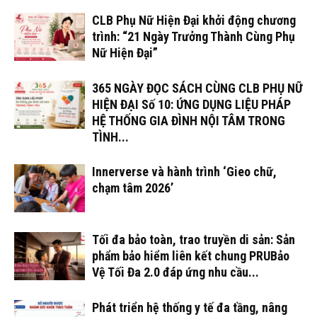
CLB Phụ Nữ Hiện Đại khởi động chương
trình: “21 Ngày Trưởng Thành Cùng Phụ
Nữ Hiện Đại”
365 NGÀY ĐỌC SÁCH CÙNG CLB PHỤ NỮ
HIỆN ĐẠI Số 10: ỨNG DỤNG LIỆU PHÁP
HỆ THỐNG GIA ĐÌNH NỘI TÂM TRONG
TÌNH...
Innerverse và hành trình ‘Gieo chữ,
chạm tâm 2026’
Tối đa bảo toàn, trao truyền di sản: Sản
phẩm bảo hiểm liên kết chung PRUBảo
Vệ Tối Đa 2.0 đáp ứng nhu cầu...
Phát triển hệ thống y tế đa tầng, nâng