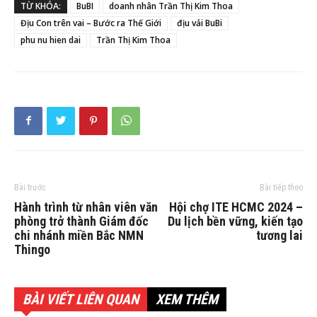
TỪ KHÓA:
BuBI
doanh nhân Trần Thị Kim Thoa
Địu Con trên vai – Bước ra Thế Giới
địu vải BuBi
phu nu hien dai
Trần Thị Kim Thoa
Bài trước
Bài tiếp theo
Hành trình từ nhân viên văn
Hội chợ ITE HCMC 2024 –
phòng trở thành Giám đốc
Du lịch bền vững, kiến tạo
chi nhánh miền Bắc NMN
tương lai
Thingo
BÀI VIẾT LIÊN QUAN
XEM THÊM