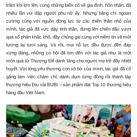
trầm khi lớn lên, cùng những biến cố về gia đình, hôn nhân, đã
nhiều lần vùi dập người phụ nữ ấy. Nhưng bằng chí ngoan
cường cùng với nguồn động lực từ các thiên thần nhỏ của
mình, tác giả đã vực dậy tinh thần, đứng lên chiến đấu vượt
qua số phận khắc khổ, đầy chông gai cùng với niềm tin về một
tương lai tươi sáng. Và rồi, mọi nỗ lực đều được đền đáp
xứng đáng, những cơ hội đã tìm đến với tác giả như là một
món quà từ Thượng Đế dành tặng cho người mẹ trẻ đầy nhiệt
huyết. Với lòng yêu thương con vô bờ của mình, tác giả đã cố
gắng làm việc chăm chỉ, dành dụm từng đồng rồi thành lập
thương hiệu Địu vải BUBI – sản phẩm đạt Top 10 thương hiệu
hàng đầu Việt Nam.